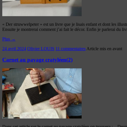
« Der struwwelpeter » est un livre que je lisais enfant et dont les illust
Ensuite je montrerai comment j’ai fait le décor. Enfin je parlerai du liv
Plus
→
24 avril 2024
Olivier LOUIS
11 commentaires
Article mis en avant
Carnet au pavage cratyléen(2)
Dans cet article sur le carnet au pavage cratyléen on trouvera : – Deu