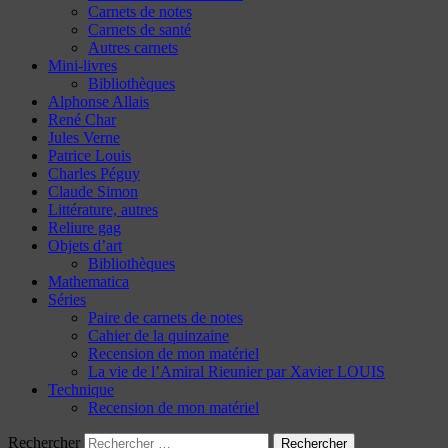
Carnets de notes
Carnets de santé
Autres carnets
Mini-livres
Bibliothèques
Alphonse Allais
René Char
Jules Verne
Patrice Louis
Charles Péguy
Claude Simon
Littérature, autres
Reliure gag
Objets d’art
Bibliothèques
Mathematica
Séries
Paire de carnets de notes
Cahier de la quinzaine
Recension de mon matériel
La vie de l’Amiral Rieunier par Xavier LOUIS
Technique
Recension de mon matériel
Rechercher