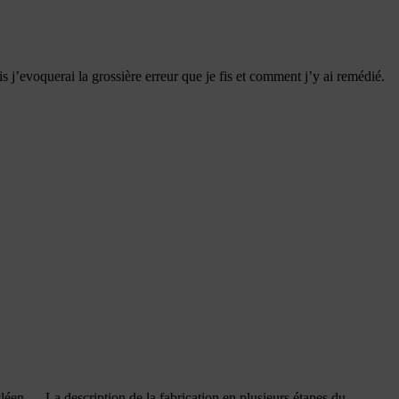
uis j’evoquerai la grossière erreur que je fis et comment j’y ai remédié.
éen . – La description de la fabrication en plusieurs étapes du