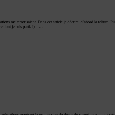
rations me terrorisaient. Dans cet article je décrirai d’abord la reliure. P
re dont je suis parti. I) – …
x animations montrant la progression du décor du carnet au pavage cratyl