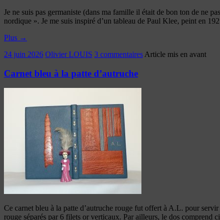
Je ne suis pas germaniste (dans ma famille il était de bon ton de ne 
nordique ». Je me suis inspiré d’un tableau de Paul Klee, peint en 192
Plus
→
24 juin 2026
Olivier LOUIS
3 commentaires
Article mis en avant
Carnet bleu à la patte d’autruche
Ce carnet bleu à la patte d’autruche rouge fut offert à A.L. pour servir
rouge séparés par 6 filets or verticaux. Par ailleurs, le dos comprend 