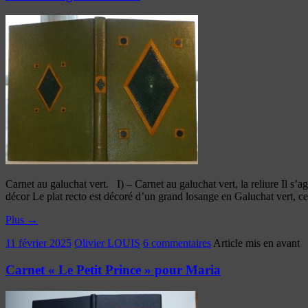
Carnet au galuchat vert. I) – Carnet au galuchat vert, la reliure Il s’a
décor Le plat recto est décoré d’un grand losange en Galuchat vert, c
Plus
→
11 février 2025
Olivier LOUIS
6 commentaires
Article mis en avant
Carnet « Le Petit Prince » pour Maria