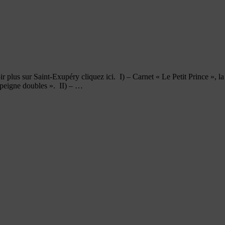
plus sur Saint-Exupéry cliquez ici. I) – Carnet « Le Petit Prince », la re
« peigne doubles ». II) – …