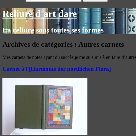
Reliure d'art dare
La reliure sous toutes ses formes
Archives de catégories :
Autres carnets
Mes carnets de notes ayant du succès je me suis mis à en faire d’autres 
Carnet à l'[Harmonie der nördlichen Flora]