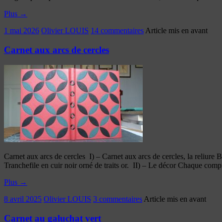
Plus
→
1 mai 2026
Olivier LOUIS
14 commentaires
Article mis en avant
Carnet aux arcs de cercles
Carnet aux arcs de cercles I) – Carnet aux arcs de cercles, la reliure 
Tranchefile en cuir noir orné de traits or. II) – Le décor Chaque com
Plus
→
8 avril 2025
Olivier LOUIS
3 commentaires
Article mis en avant
Carnet au galuchat vert