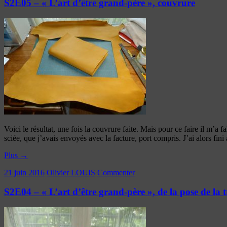
S2E05 – « L’art d’être grand-père », couvrure
Voici le résultat, une fois la couvrure faite. Mais pour ce faire il m’
sciée, que j’avais envoyés avec la facture, port compris. J’ai alors fini
Plus
→
21 juin 2016
Olivier LOUIS
Commenter
S2E04 – « L’art d’être grand-père », de la pose de la t