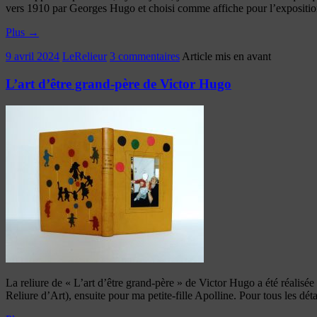
vers 1910 par Georges Hugo et choisi comme affiche pour l’expositio
Plus
→
9 avril 2024
LeRelieur
3 commentaires
Article mis en avant
L’art d’être grand-père de Victor Hugo
La reliure de « L’art d’être grand-père » de Victor Hugo a été réali
Reliure d’Art), ensuite pour ma petite-fille Apolline. Pour tous les détail