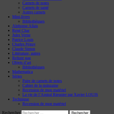
Carnets de notes
Carnets de santé
Autres carnets
Mini-livres
Bibliothèques
Alphonse Allais
René Char
Jules Verne
Patrice Louis
Charles Péguy
Claude Simon
Littérature, autres
Reliure gag
Objets d’art
Bibliothèques
Mathematica
Séries
Paire de carnets de notes
Cahier de la quinzaine
Recension de mon matériel
La vie de l’Amiral Rieunier par Xavier LOUIS
Technique
Recension de mon matériel
Rechercher