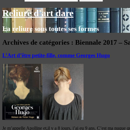
Reliure d'art dare
La reliure sous toutes ses formes
Archives de catégories :
Biennale 2017 – Sa
L’Art d’être petite-fille, comme Georges Hugo
Je m’appelle Apolline et,il y a 8 jours, j’ai eu 9 ans. C’est ma nuque