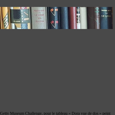
 du Getty Museum Challenge, pour le tableau « Dora vue de dos » peint