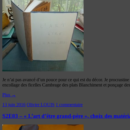
Je n’ai pas avancé d’un pouce pour ce qui est du décor. Je procrastine à
encollage des ficelles Cambrage des plats Blanchiment et ponçage des
Plus
→
13 juin 2016
Olivier LOUIS
1 commentaire
S2E03 – « L’art d’être grand-père », choix des matéri