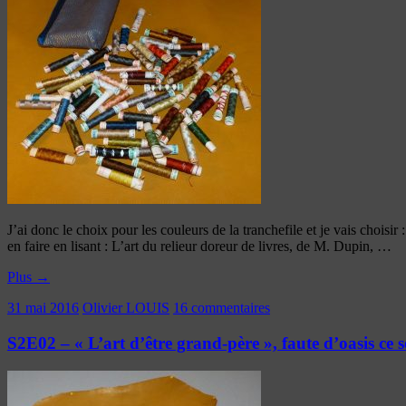
J’ai donc le choix pour les couleurs de la tranchefile et je vais choisir 
en faire en lisant : L’art du relieur doreur de livres, de M. Dupin, …
Plus
→
31 mai 2016
Olivier LOUIS
16 commentaires
S2E02 – « L’art d’être grand-père », faute d’oasis ce 