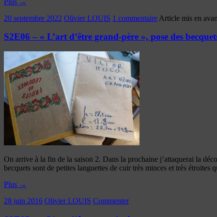
Plus
→
20 septembre 2022
Olivier LOUIS
1 commentaire
Article mis en avan
S2E06 – « L’art d’être grand-père », pose des becquets,
On arrive à la fin de la saison 2. Dans la prochaine j’attaquerai la déc
becquets sont de petites languettes de cuir très minces et très étroites
Plus
→
28 juin 2016
Olivier LOUIS
Commenter