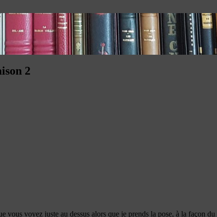
ison 2
 que vous voyez juste au dessus alors que je prends la pose, à la façon