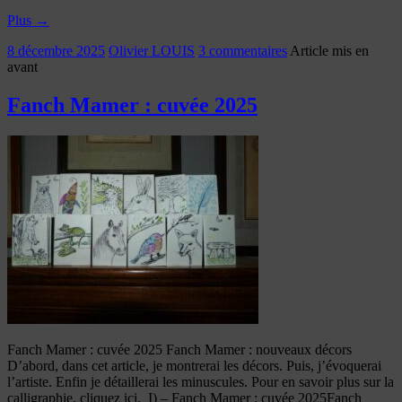
Plus
→
8 décembre 2025
Olivier LOUIS
3 commentaires
Article mis en
avant
Fanch Mamer : cuvée 2025
Fanch Mamer : cuvée 2025 Fanch Mamer : nouveaux décors
D’abord, dans cet article, je montrerai les décors. Puis, j’évoquerai
l’artiste. Enfin je détaillerai les minuscules. Pour en savoir plus sur la
calligraphie, cliquez ici. I) – Fanch Mamer : cuvée 2025Fanch