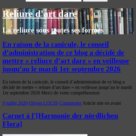
Reliure d'art dare
La reliure sous toutes ses formes
En raison de la canicule, le conseil
d’administration de ce blog a décidé de
mettre « reliure d’art dare » en veilleuse
jusqu’au le mardi 1er septembre 2026
En raison de la canicule, le conseil d’administration de ce blog a
décidé de mettre « reliure d’art dare » en veilleuse jusqu’au le mardi
1er septembre 2026 Merci de votre compréhension
9 juillet 2026
Olivier LOUIS
Commenter
Article mis en avant
Carnet à l'[Harmonie der nördlichen
Flora]