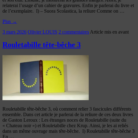
relaterai l’usage d’un cahier de gravures. Enfin je parlerai du livre et
de l’exemplaire. I) – Suora Scolastica, la reliure Comme on …
Plus
→
3 mars 2026
Olivier LOUIS
2 commentaires
Article mis en avant
Rouletabille tête-bêche 3
Rouletabille tête-bêche 3, où comment relier 3 fascicules différents
ensemble. Dans cet article je parlerai de la reliure de ces deux livres
de Gaston Leroux : Les étranges noces de Rouletabille (suite du
« Chateau noir ») et Rouletabille chez Krup. Ainsi, je les ai reliés
dans un même ouvrage mais tête-bêche. I) Rouletabille tête-bêche 3
En …