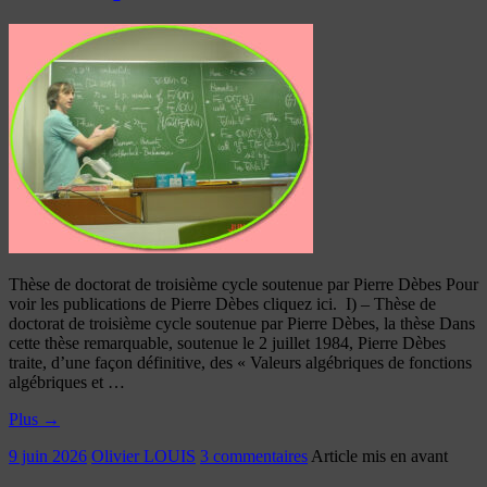
Thèse de doctorat de troisième cycle soutenue par Pierre Dèbes Pour
voir les publications de Pierre Dèbes cliquez ici. I) – Thèse de
doctorat de troisième cycle soutenue par Pierre Dèbes, la thèse Dans
cette thèse remarquable, soutenue le 2 juillet 1984, Pierre Dèbes
traite, d’une façon définitive, des « Valeurs algébriques de fonctions
algébriques et …
Plus
→
9 juin 2026
Olivier LOUIS
3 commentaires
Article mis en avant