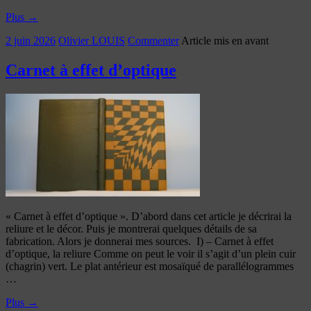
Plus
→
2 juin 2026
Olivier LOUIS
Commenter
Article mis en avant
Carnet à effet d’optique
« Carnet à effet d’optique ». D’abord dans cet article je décrirai la
reliure et le décor. Puis je montrerai quelques détails de sa
fabrication. Alors je donnerai mes sources. I) – Carnet à effet
d’optique, la reliure Comme on peut le voir il s’agit d’un plein cuir
(chagrin) vert. Le plat antérieur est mosaïqué de parallélogrammes
…
Plus
→