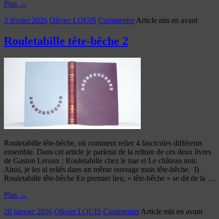
Plus
→
3 février 2026
Olivier LOUIS
Commenter
Article mis en avant
Rouletabille tête-bêche 2
Rouletabille tête-bêche, où comment relier 4 fascicules différents
ensemble. Dans cet article je parlerai de la reliure de ces deux livres
de Gaston Leroux : Rouletabille chez le tsar et Le château noir.
Ainsi, je les ai reliés dans un même ouvrage mais tête-bêche. I)
Rouletabille tête-bêche En premier lieu, « tête-bêche » se dit de la …
Plus
→
28 janvier 2026
Olivier LOUIS
Commenter
Article mis en avant