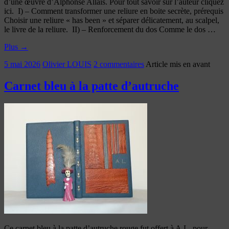
d’une œuvre d’Alphonse Allais. Pour tout savoir sur l’auteur cliquez
ici. I) – Comment transformer une reliure en boite secrète, prérequis
Choisir une reliure « has been » et séparer délicatement, au scalpel,
le livre de la reliure. II) – Renforcement du dos Comme le dos …
Plus
→
5 mai 2026
Olivier LOUIS
2 commentaires
Article mis en avant
Carnet bleu à la patte d’autruche
Ce carnet bleu à la patte d’autruche rouge fut offert à A.L. pour