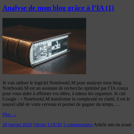
Analyse de mon blog grâce à l’IA (1)
Je vais utiliser le logiciel NotebookLM pour analyser mon blog.
NotebookLM est un assistant de recherche optimisé par l’IA conçu
pour vous aider à affirmer vos idées, à mieux les organiser. Je cite
Google : « NotebookLM transforme la complexité en clarté, il est le
nouvel allié de votre cerveau et permet de gagner du temps, …
Plus
→
20 janvier 2026
Olivier LOUIS
5 commentaires
Article mis en avant