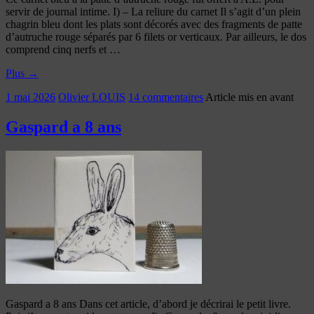
servir de journal intime. I) – La reliure du carnet Il s’agit d’un plein
chagrin bleu dont les plats sont décorés avec des fragments de patte
d’autruche rouge séparés par 6 filets or verticaux. Par ailleurs, le dos
comprend cinq nerfs et …
Plus
→
1 mai 2026
Olivier LOUIS
14 commentaires
Article mis en avant
Gaspard a 8 ans
Gaspard a 8 ans Dans cet article, d’abord je décrirai le petit livre.