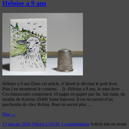
Héloïse a 9 ans
Héloïse a 9 ans Dans cet article, d’abord je décrirai le petit livre.
Puis j’en montrerai le contenu. I) -Héloïse a 9 ans, le mini-livre
Ces minuscules comportent 10 pages en papier pur lin, fait main, du
moulin de Kereon 29400 Saint-Sauveur. Il est recouvert d’un
parchemin de chez Relma. Pour en savoir plus …
Plus
→
13 janvier 2026
Olivier LOUIS
3 commentaires
Article mis en avant