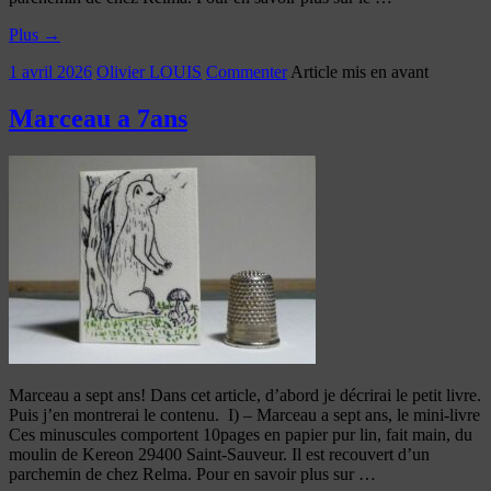
Plus
→
1 avril 2026
Olivier LOUIS
Commenter
Article mis en avant
Marceau a 7ans
Marceau a sept ans! Dans cet article, d’abord je décrirai le petit livre.
Puis j’en montrerai le contenu. I) – Marceau a sept ans, le mini-livre
Ces minuscules comportent 10pages en papier pur lin, fait main, du
moulin de Kereon 29400 Saint-Sauveur. Il est recouvert d’un
parchemin de chez Relma. Pour en savoir plus sur …