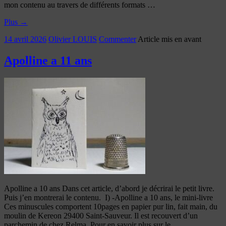
mon contenu au travers de différents formats …
Plus
→
14 avril 2026
Olivier LOUIS
Commenter
Article mis en avant
Apolline a 11 ans
Apolline a 10 ans Dans cet article, d’abord je décrirai le petit livre.
Puis j’en montrerai le contenu. I) -Apolline a 10 ans, le mini-livre
Ces minuscules comportent 10pages en papier pur lin, fait main, du
moulin de Kereon 29400 Saint-Sauveur. Il est recouvert d’un
parchemin de chez Relma. Pour en savoir plus sur le …