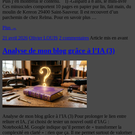
Puis j’en montrerai le contenu. I) -Gaspard a 8 ans, le mini-livre
Ces minuscules comportent 10 pages en papier pur lin, fait main, du
moulin de Kereon 29400 Saint-Sauveur. Il est recouvert d’un
parchemin de chez Relma. Pour en savoir plus …
Plus
→
21 avril 2026
Olivier LOUIS
2 commentaires
Article mis en avant
Analyse de mon blog grâce à l’IA (3)
Analyse de mon blog grâce à l’IA (3) Pour prolonger le lien entre
reliure et IA, j’ai choisi de tester un nouvel outil d’IAG :
NotebookLM. Google indique qu’il permet de « transformer la
complexité en clarté » : rien que ça. Il me permet surtout de valoriser