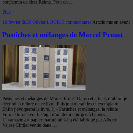
parchemin de chez Relma. Pour en …
Plus
→
10 février 2026
Olivier LOUIS
3 commentaires
Article mis en avant
Pastiches et mélanges de Marcel Proust
Pastiches et mélanges de Marcel Proust Dans cet article, d’abord je
décrirai la reliure de ce livre. Puis je parlerai de cet exemplaire.
Enfin j’évoquerai le livre. I) – Pastiches et mélanges, la reliure
Format in-octavo. Il s’agit d’un demi-cuir gris à bandes.
L’ »amazing » papier marbré utilisé a été fabriqué par Alberto
Valese-Ebrûet vendu dans …