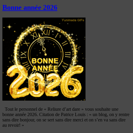
Bonne année 2026
Tout le personnel de « Reliure d’art dare » vous souhaite une
bonne année 2026. Citation de Patrice Louis : « un blog, on y rentre
sans dire bonjour, on se sert sans dire merci et on s’en va sans dire
au revoir! »