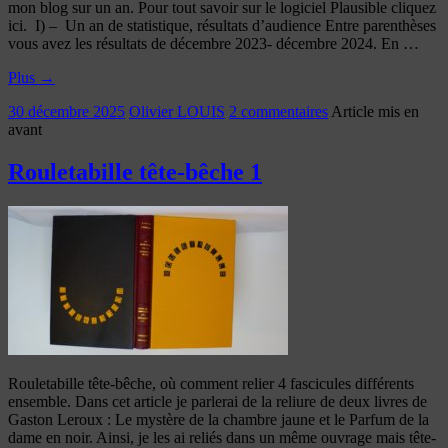
mon blog sur un an. Pour tout savoir sur le logiciel Plausible cliquez
ici. I) – Un an de statistique, résultats d’audience Entre parenthèses
vous avez les résultats de décembre 2023- décembre 2024. En …
Plus
→
30 décembre 2025
Olivier LOUIS
2 commentaires
Article mis en
avant
Rouletabille tête-bêche 1
Rouletabille tête-bêche, où comment relier 4 fascicules différents
ensemble. Dans cet article je parlerai de la reliure de deux livres de
Gaston Leroux : Le mystère de la chambre jaune et le Parfum de la
dame en noir. Ainsi, je les ai reliés dans un même ouvrage mais tête-