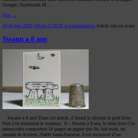
Google, NotebookLM …
Plus
→
18 février 2026
Olivier LOUIS
4 commentaires
Article mis en avant
Swann a 8 ans
Swann a 8 ans! Dans cet article, d’abord je décrirai le petit livre.
Puis j’en montrerai le contenu. I) – Swann a 8 ans, le mini-livre Ces
minuscules comportent 10 pages en papier pur lin, fait main, du
moulin de Kereon 29400 Saint-Sauveur. Il est recouvert d’un