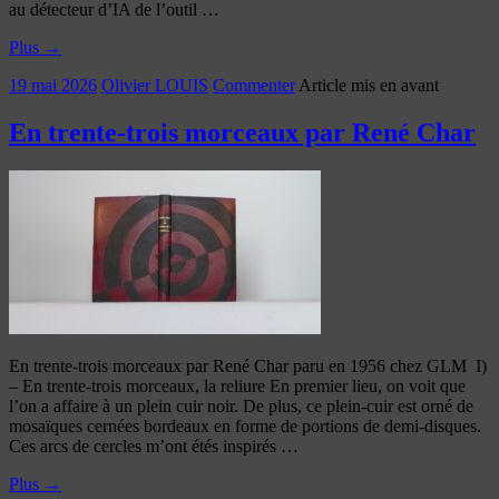
au détecteur d’IA de l’outil …
Plus
→
19 mai 2026
Olivier LOUIS
Commenter
Article mis en avant
En trente-trois morceaux par René Char
En trente-trois morceaux par René Char paru en 1956 chez GLM I)
– En trente-trois morceaux, la reliure En premier lieu, on voit que
l’on a affaire à un plein cuir noir. De plus, ce plein-cuir est orné de
mosaïques cernées bordeaux en forme de portions de demi-disques.
Ces arcs de cercles m’ont étés inspirés …
Plus
→