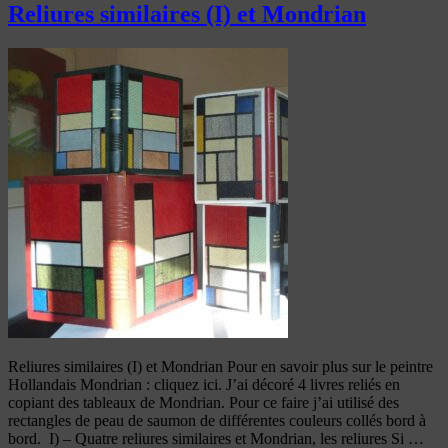
Reliures similaires (I) et Mondrian
Reliures similaires (I) et Mondrian Pour en savoir plus sur le peintre
Hollandais Mondrian : cliquez ici. J’ai décoré 4 livres reliés en
copiant des tableaux de Mondrian. Pour ce faire j’ai utilisé des
rectangles de peau de saumon de différentes couleurs collés bord à
bord. I) – Quatre reliures similaires et Mondrian, les reliures Si …