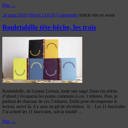
Plus
→
24 mars 2026
Olivier LOUIS
Commenter
Article mis en avant
Rouletabille tête-bêche, les trois
Rouletabille, de Gaston Leroux, toute une saga! Dans cet article,
d’abord j’évoquerai les points communs à ces 3 reliures. Puis, je
parlerai de chacune de ces 3 reliures. Enfin pour récompenser le
lecteur, arrivé là, il y aura un gif de récréation. I) – Les 11 fascicules
J’ai acheté les 11 fascicules, soit la totalité …
Plus
→