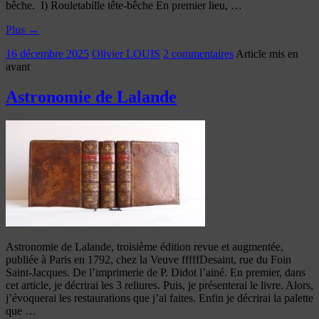
bêche. I) Rouletabille tête-bêche En premier lieu, …
Plus
→
16 décembre 2025
Olivier LOUIS
2 commentaires
Article mis en
avant
Astronomie de Lalande
Astronomie de Lalande, troisième édition revue et augmentée,
publiée à Paris en 1792, chez la Veuve fffffDesaint, rue du Foin
Saint-Jacques. De l’imprimerie de P. Didot l’ainé. En premier, dans
cet article, je décrirai les 3 reliures. Puis, je présenterai le livre. Alors,
j’évoquerai les restaurations que j’ai faites. Enfin je décrirai la palette
que …