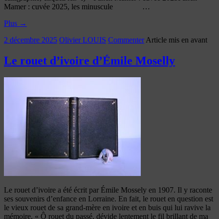
Mamer : cuvée 2025, les minuscule …
Plus
→
2 décembre 2025
Olivier LOUIS
Commenter
Article mis en avant
Le rouet d’ivoire d’Émile Moselly
Le rouet d’ivoire a été écrit par Émile Mossely en 1907. Il y raconte
ses souvenirs d’enfance en Lorraine. En fait, le rouet en question est
le vieux rouet de sa grand-mère en ivoire et en buis qui lui ravive la
mémoire. « Ô rouet du passé, dévide lentement le fil brillant de ma