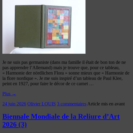
Je ne suis pas germaniste (dans ma famille il était de bon ton de ne
pas apprendre l’Allemand) mais je trouve que, pour ce tableau,
« Harmonie der nördlichen Flora » sonne mieux que « Harmonie de
la flore nordique ». Je me suis inspiré d’un tableau de Paul Klee,
peint en 1927, pour faire le décor de ce carnet …
Plus
→
24 juin 2026
Olivier LOUIS
3 commentaires
Article mis en avant
Biennale Mondiale de la Reliure d’Art
2026 (3)