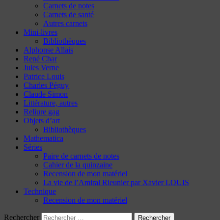
Carnets de notes
Carnets de santé
Autres carnets
Mini-livres
Bibliothèques
Alphonse Allais
René Char
Jules Verne
Patrice Louis
Charles Péguy
Claude Simon
Littérature, autres
Reliure gag
Objets d’art
Bibliothèques
Mathematica
Séries
Paire de carnets de notes
Cahier de la quinzaine
Recension de mon matériel
La vie de l’Amiral Rieunier par Xavier LOUIS
Technique
Recension de mon matériel
Rechercher