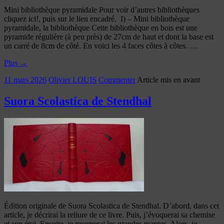
Mini bibliothèque pyramidale Pour voir d’autres bibliothèques
cliquez ici!, puis sur le lien encadré. I) – Mini bibliothèque
pyramidale, la bibliothèque Cette bibliothèque en bois est une
pyramide régulière (à peu près) de 27cm de haut et dont la base est
un carré de 8cm de côté. En voici les 4 faces côtes à côtes. …
Plus
→
11 mars 2026
Olivier LOUIS
Commenter
Article mis en avant
Suora Scolastica de Stendhal
Édition originale de Suora Scolastica de Stendhal. D’abord, dans cet
article, je décrirai la reliure de ce livre. Puis, j’évoquerai sa chemise
et son étui. Ensuite, je montrerai les grandes marges. Alors, je