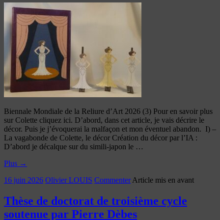
Biennale Mondiale de la Reliure d’Art 2026 (3) Pour en savoir plus
sur Colette cliquez ici. D’abord, dans cet article, je vais décrire le
décor. Puis je j’évoquerai la malfaçon et mon éventuel abandon. I) –
La vagabonde de Colette, le décor Création du décor par l’IA :
D’abord je décalque sur du simili-japon le …
Plus
→
16 juin 2026
Olivier LOUIS
Commenter
Article mis en avant
Thèse de doctorat de troisième cycle
soutenue par Pierre Dèbes