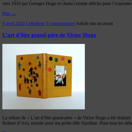
vers 1910 par Georges Hugo et choisi comme affiche pour l’expositio
Plus
→
9 avril 2024
LeRelieur
3 commentaires
Article mis en avant
L’art d’être grand-père de Victor Hugo
La reliure de « L’art d’être grand-père » de Victor Hugo a été réali
Reliure d’Art), ensuite pour ma petite-fille Apolline. Pour tous les détail