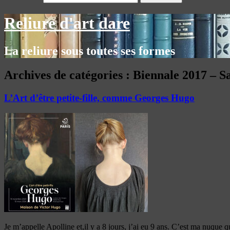
Reliure d'art dare
La reliure sous toutes ses formes
Archives de catégories :
Biennale 2017 – Sa
L’Art d’être petite-fille, comme Georges Hugo
Je m’appelle Apolline et,il y a 8 jours, j’ai eu 9 ans. C’est ma nuque