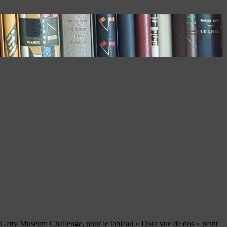
 du Getty Museum Challenge, pour le tableau « Dora vue de dos » peint