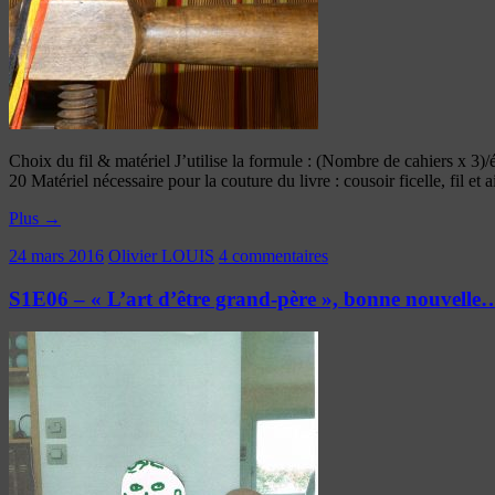
Choix du fil & matériel J’utilise la formule : (Nombre de cahiers x 3)/
20 Matériel nécessaire pour la couture du livre : cousoir ficelle, fil et
Plus
→
24 mars 2016
Olivier LOUIS
4 commentaires
S1E06 – « L’art d’être grand-père », bonne nouvelle