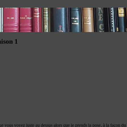
ison 1
 que vous voyez juste au dessus alors que je prends la pose, à la façon