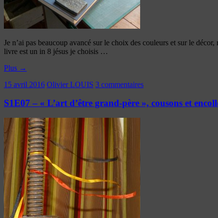
Je n’ai pas beaucoup avancé sur le choix des couleurs et sur le dé
livre est un in 8 jésus je choisis …
Plus
→
15 avril 2016
Olivier LOUIS
3 commentaires
S1E07 – « L’art d’être grand-père », cousons et encol