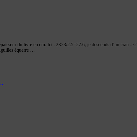
épaisseur du livre en cm. Ici : 23×3/2.5=27.6, je descends d’un cran ->2
 aiguilles équerre …
….