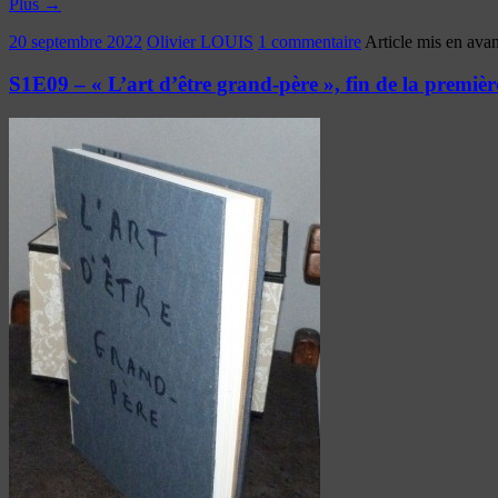
Plus
→
20 septembre 2022
Olivier LOUIS
1 commentaire
Article mis en avan
S1E09 – « L’art d’être grand-père », fin de la premièr