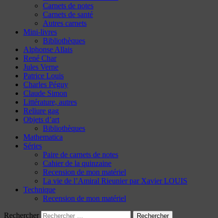
Carnets de notes
Carnets de santé
Autres carnets
Mini-livres
Bibliothèques
Alphonse Allais
René Char
Jules Verne
Patrice Louis
Charles Péguy
Claude Simon
Littérature, autres
Reliure gag
Objets d’art
Bibliothèques
Mathematica
Séries
Paire de carnets de notes
Cahier de la quinzaine
Recension de mon matériel
La vie de l’Amiral Rieunier par Xavier LOUIS
Technique
Recension de mon matériel
Rechercher