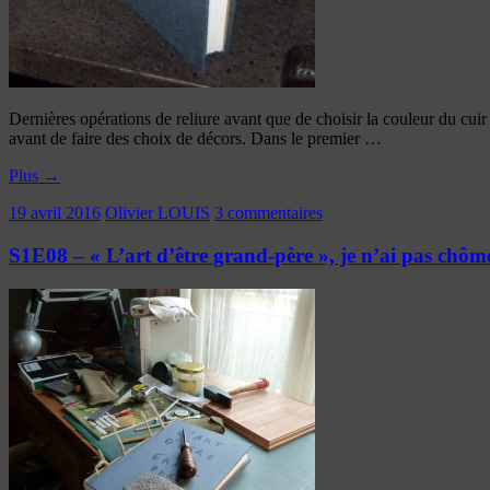
Dernières opérations de reliure avant que de choisir la couleur du c
avant de faire des choix de décors. Dans le premier …
Plus
→
19 avril 2016
Olivier LOUIS
3 commentaires
S1E08 – « L’art d’être grand-père », je n’ai pas chôm