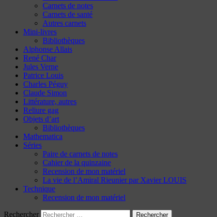
Carnets de notes
Carnets de santé
Autres carnets
Mini-livres
Bibliothèques
Alphonse Allais
René Char
Jules Verne
Patrice Louis
Charles Péguy
Claude Simon
Littérature, autres
Reliure gag
Objets d’art
Bibliothèques
Mathematica
Séries
Paire de carnets de notes
Cahier de la quinzaine
Recension de mon matériel
La vie de l’Amiral Rieunier par Xavier LOUIS
Technique
Recension de mon matériel
Rechercher