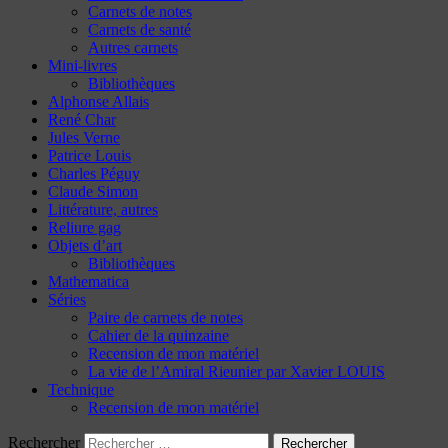
Carnets de notes
Carnets de santé
Autres carnets
Mini-livres
Bibliothèques
Alphonse Allais
René Char
Jules Verne
Patrice Louis
Charles Péguy
Claude Simon
Littérature, autres
Reliure gag
Objets d’art
Bibliothèques
Mathematica
Séries
Paire de carnets de notes
Cahier de la quinzaine
Recension de mon matériel
La vie de l’Amiral Rieunier par Xavier LOUIS
Technique
Recension de mon matériel
Rechercher