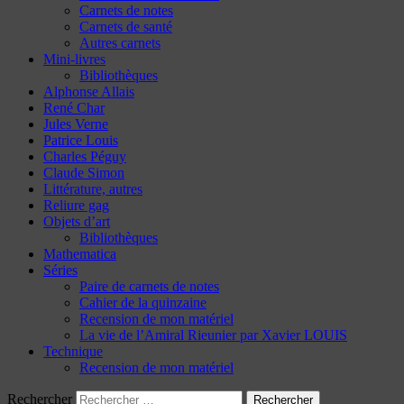
Carnets de notes
Carnets de santé
Autres carnets
Mini-livres
Bibliothèques
Alphonse Allais
René Char
Jules Verne
Patrice Louis
Charles Péguy
Claude Simon
Littérature, autres
Reliure gag
Objets d’art
Bibliothèques
Mathematica
Séries
Paire de carnets de notes
Cahier de la quinzaine
Recension de mon matériel
La vie de l’Amiral Rieunier par Xavier LOUIS
Technique
Recension de mon matériel
Rechercher