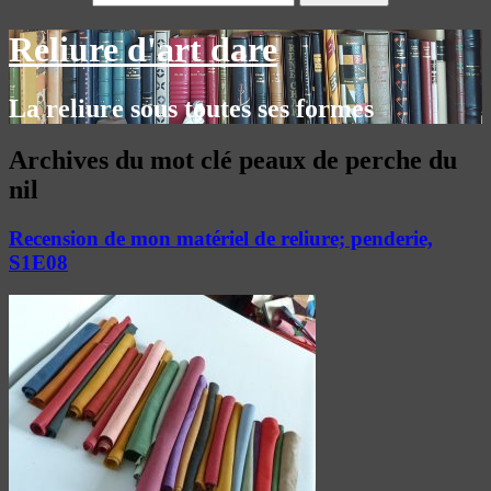
Reliure d'art dare
La reliure sous toutes ses formes
Archives du mot clé
peaux de perche du
nil
Recension de mon matériel de reliure; penderie,
S1E08