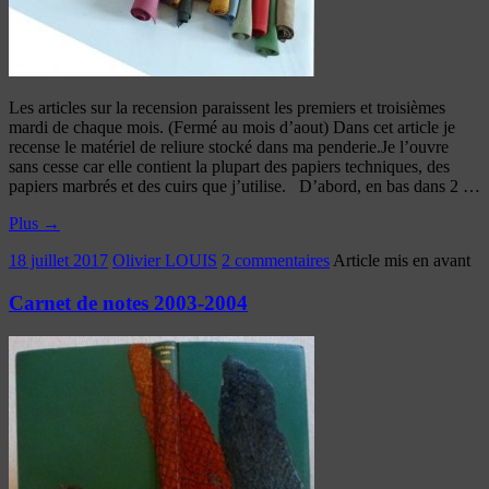
Les articles sur la recension paraissent les premiers et troisièmes
mardi de chaque mois. (Fermé au mois d’aout) Dans cet article je
recense le matériel de reliure stocké dans ma penderie.Je l’ouvre
sans cesse car elle contient la plupart des papiers techniques, des
papiers marbrés et des cuirs que j’utilise. D’abord, en bas dans 2 …
Plus
→
18 juillet 2017
Olivier LOUIS
2 commentaires
Article mis en avant
Carnet de notes 2003-2004