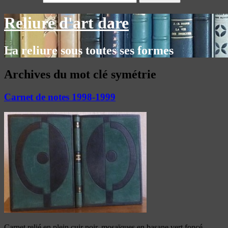
Reliure d'art dare
La reliure sous toutes ses formes
Archives du mot clé
symétrie
Carnet de notes 1998-1999
Carnet relié en plein cuir noir, mosaïques en basane vert foncé