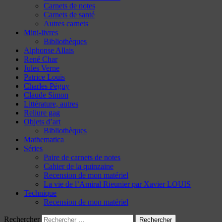
Carnets de notes
Carnets de santé
Autres carnets
Mini-livres
Bibliothèques
Alphonse Allais
René Char
Jules Verne
Patrice Louis
Charles Péguy
Claude Simon
Littérature, autres
Reliure gag
Objets d’art
Bibliothèques
Mathematica
Séries
Paire de carnets de notes
Cahier de la quinzaine
Recension de mon matériel
La vie de l’Amiral Rieunier par Xavier LOUIS
Technique
Recension de mon matériel
Rechercher