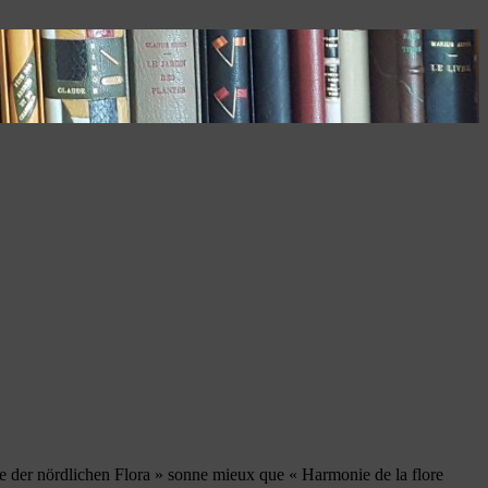
nie der nördlichen Flora » sonne mieux que « Harmonie de la flore