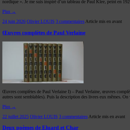
nordique ». Je me suis inspiré d’un tableau de Paul Klee, peint en 192
Plus
→
24 juin 2026
Olivier LOUIS
3 commentaires
Article mis en avant
Œuvres complètes de Paul Verlaine
Œuvres complètes de Paul Verlaine I) – Paul Verlaine, œuvres complètes
autres sont semblables). Puis la description des livres eux mêmes. On 
Plus
→
22 juillet 2025
Olivier LOUIS
3 commentaires
Article mis en avant
Deux poèmes de Eluard et Char