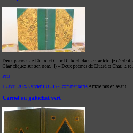
Deux poèmes de Eluard et Char D’abord, dans cet article, je décrirai la
Char cliquez sur son nom. I) – Deux poèmes de Eluard et Char, la re
Plus
→
15 avril 2025
Olivier LOUIS
4 commentaires
Article mis en avant
Carnet au galuchat vert