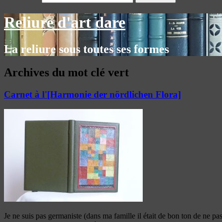
Reliure d'art dare
La reliure sous toutes ses formes
Archives du mot clé
vert
Carnet à l'[Harmonie der nördlichen Flora]
Je ne suis pas germaniste (dans ma famille il était de bon ton de ne 