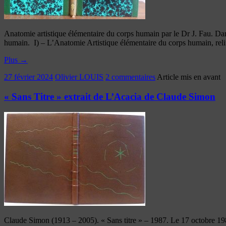
Anatomie artistique élémentaire du corps humain par le Dr J. Fau. D
humain. I) – L’Anatomie Artistique élémentaire du corps humain, reliur
Plus
→
27 février 2024
Olivier LOUIS
2 commentaires
Article mis en avant
« Sans Titre » extrait de L’Acacia de Claude Simon
Claude Simon (1913 – 2005). « Sans titre » – 1987. Le 17 octobre 1985, l