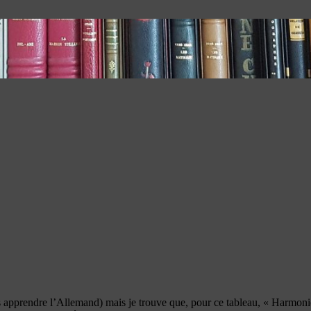
pas apprendre l’Allemand) mais je trouve que, pour ce tableau, « Harmo