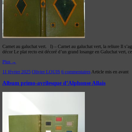
Carnet au galuchat vert. I) – Carnet au galuchat vert, la reliure Il s’a
décor Le plat recto est décoré d’un grand losange en Galuchat vert, c
Plus
→
11 février 2025
Olivier LOUIS
6 commentaires
Article mis en avant
Album primo-avrilesque d’Alphonse Allais