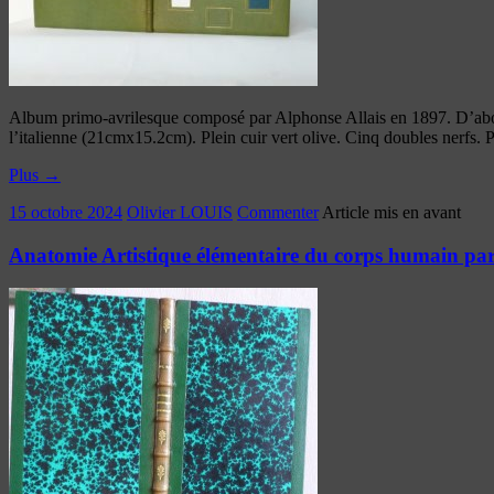
Album primo-avrilesque composé par Alphonse Allais en 1897. D’abord, j
l’italienne (21cmx15.2cm). Plein cuir vert olive. Cinq doubles nerfs. 
Plus
→
15 octobre 2024
Olivier LOUIS
Commenter
Article mis en avant
Anatomie Artistique élémentaire du corps humain par