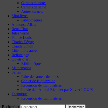
Carnets de notes
Carnets de santé
Autres carnets
Mini-livres
Bibliothèques
Alphonse Allais
René Char
Jules Verne
Patrice Louis
Charles Péguy
Claude Simon
Littérature, autres
Reliure gag
Objets d’art
Bibliothèques
Mathematica
Séries
Paire de carnets de notes
Cahier de la quinzaine
Recension de mon matériel
La vie de l’Amiral Rieunier par Xavier LOUIS
Technique
Recension de mon matériel
Rechercher