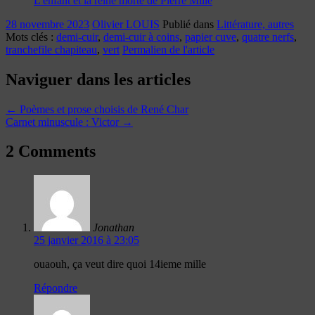
L'enfant et la reine morte de Pierre Mille
28 novembre 2023
Olivier LOUIS
Publié dans
Littérature, autres
Mots clés :
demi-cuir
,
demi-cuir à coins
,
papier cuve
,
quatre nerfs
,
tranchefile chapiteau
,
vert
Permalien de l'article
Naviguer dans les articles
←
Poèmes et prose choisis de René Char
Carnet minuscule : Victor
→
2 Comments
Jonathan
25 janvier 2016 à 23:05
ouaouh, ça veut dire quoi 14ieme mille
Répondre