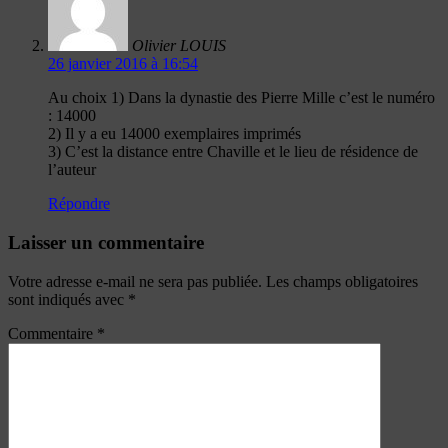
Olivier LOUIS
26 janvier 2016 à 16:54
Au choix 1) Dans la dynastie des Pierre Mille c’est le numéro
: 14000
2) Il y a eu 14000 exemplaires imprimés
3) C’est la distance entre Chaville et le lieu de résidence de
l’auteur
Répondre
Laisser un commentaire
Votre adresse e-mail ne sera pas publiée.
Les champs obligatoires
sont indiqués avec
*
Commentaire
*