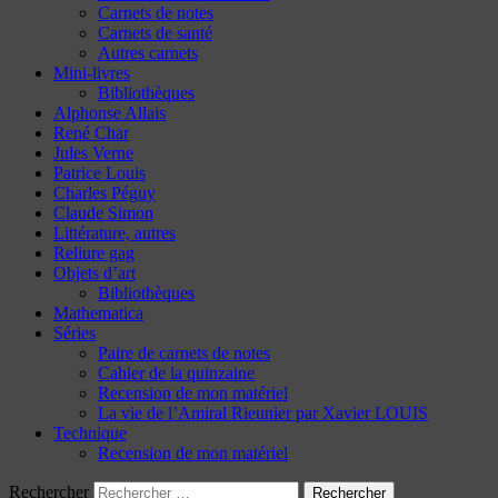
Carnets de notes
Carnets de santé
Autres carnets
Mini-livres
Bibliothèques
Alphonse Allais
René Char
Jules Verne
Patrice Louis
Charles Péguy
Claude Simon
Littérature, autres
Reliure gag
Objets d’art
Bibliothèques
Mathematica
Séries
Paire de carnets de notes
Cahier de la quinzaine
Recension de mon matériel
La vie de l’Amiral Rieunier par Xavier LOUIS
Technique
Recension de mon matériel
Rechercher