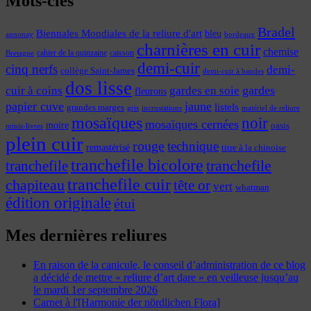
Mots-clés
Bradel
Biennales Mondiales de la reliure d'art
bleu
annonay
bordeaux
charnières en cuir
chemise
cahier de la quinzaine
caisson
Bretagne
demi-cuir
cinq nerfs
demi-
collège Saint-James
demi-cuir à bandes
dos lisse
cuir à coins
gardes
gardes en soie
fleurons
papier cuve
jaune
listels
grandes marges
incrustations
gris
matériel de reliure
mosaïques
noir
mosaïques cernées
moire
oasis
minis-livres
plein cuir
rouge
technique
remastérisé
titre à la chinoise
tranchefile bicolore
tranchefile
tranchefile
tranchefile cuir
chapiteau
tête or
vert
whatman
édition originale
étui
Mes dernières reliures
En raison de la canicule, le conseil d’administration de ce blog
a décidé de mettre « reliure d’art dare » en veilleuse jusqu’au
le mardi 1er septembre 2026
Carnet à l'[Harmonie der nördlichen Flora]