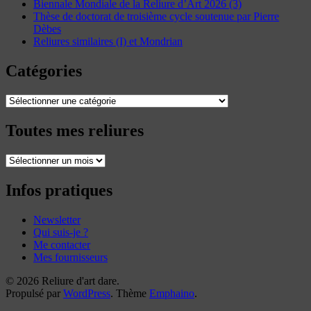
Biennale Mondiale de la Reliure d’Art 2026 (3)
Thèse de doctorat de troisième cycle soutenue par Pierre
Dèbes
Reliures similaires (I) et Mondrian
Catégories
Catégories
Toutes mes reliures
Toutes
mes
reliures
Infos pratiques
Newsletter
Qui suis-je ?
Me contacter
Mes fournisseurs
© 2026 Reliure d'art dare.
Propulsé par
WordPress
. Thème
Emphaino
.