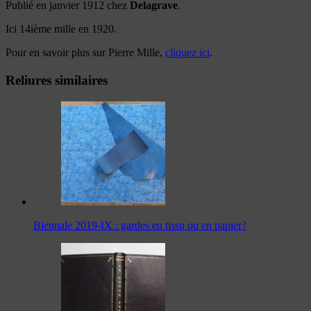
Publié en janvier 1912 chez
Delagrave
.
Ici 14ième mille en 1920.
Pour en savoir plus sur Pierre Mille,
cliquez ici
.
Reliures similaires
Biennale 2019-IX : gardes en tissu ou en papier?