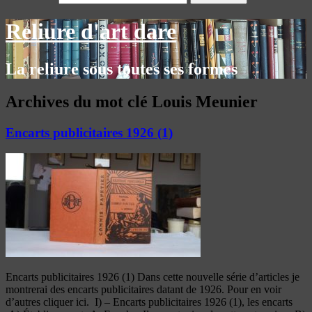
Reliure d'art dare
La reliure sous toutes ses formes
Archives du mot clé
Louis Meunier
Encarts publicitaires 1926 (1)
Encarts publicitaires 1926 (1) Dans cette nouvelle série d’articles je
montrerai des encarts publicitaires datant de 1926. Pour en voir
d’autres cliquer ici. I) – Encarts publicitaires 1926 (1), les encarts