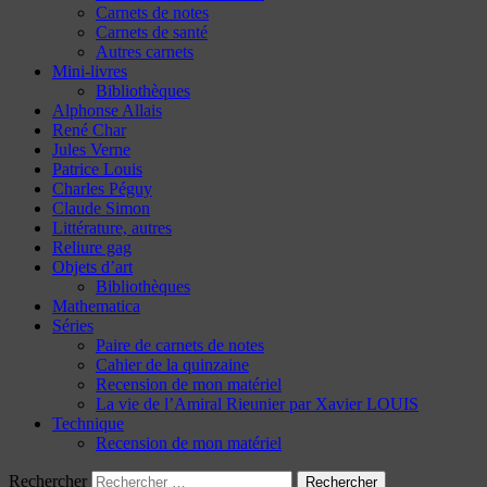
Carnets de notes
Carnets de santé
Autres carnets
Mini-livres
Bibliothèques
Alphonse Allais
René Char
Jules Verne
Patrice Louis
Charles Péguy
Claude Simon
Littérature, autres
Reliure gag
Objets d’art
Bibliothèques
Mathematica
Séries
Paire de carnets de notes
Cahier de la quinzaine
Recension de mon matériel
La vie de l’Amiral Rieunier par Xavier LOUIS
Technique
Recension de mon matériel
Rechercher