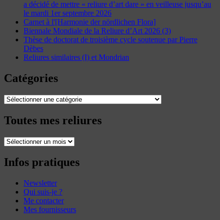
a décidé de mettre « reliure d’art dare » en veilleuse jusqu’au
le mardi 1er septembre 2026
Carnet à l'[Harmonie der nördlichen Flora]
Biennale Mondiale de la Reliure d’Art 2026 (3)
Thèse de doctorat de troisième cycle soutenue par Pierre
Dèbes
Reliures similaires (I) et Mondrian
Catégories
Catégories
Toutes mes reliures
Toutes
mes
reliures
Infos pratiques
Newsletter
Qui suis-je ?
Me contacter
Mes fournisseurs