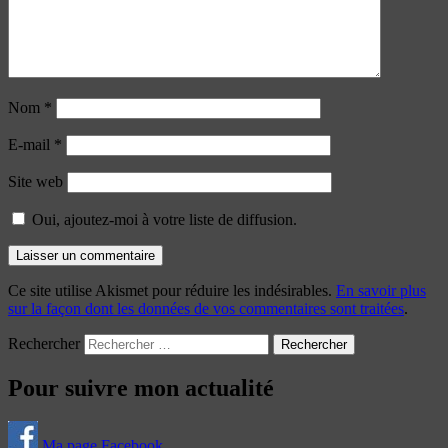
Nom
*
E-mail
*
Site web
Oui, ajoutez-moi à votre liste de diffusion.
Ce site utilise Akismet pour réduire les indésirables.
En savoir plus
sur la façon dont les données de vos commentaires sont traitées
.
Rechercher
Pour suivre mon actualité
Ma page Facebook