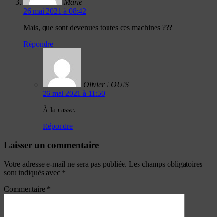
Marie
26 mai 2021 à 08:42
Mais, que sont devenues toutes ces machines ???
Répondre
Olivier LOUIS
26 mai 2021 à 11:50
À la casse.
Répondre
Laisser un commentaire
Votre adresse e-mail ne sera pas publiée.
Les champs obligatoires
sont indiqués avec
*
Commentaire
*