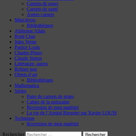
Carnets de notes
Carnets de santé
Autres carnets
Mini-livres
Bibliothèques
Alphonse Allais
René Char
Jules Verne
Patrice Louis
Charles Péguy
Claude Simon
Littérature, autres
Reliure gag
Objets d’art
Bibliothèques
Mathematica
Séries
Paire de carnets de notes
Cahier de la quinzaine
Recension de mon matériel
La vie de l’Amiral Rieunier par Xavier LOUIS
Technique
Recension de mon matériel
Rechercher