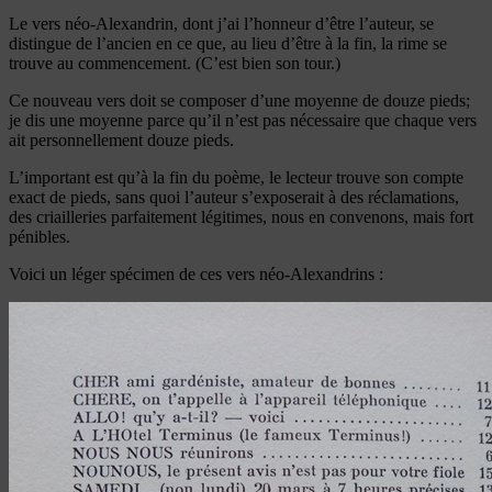
Le vers néo-Alexandrin, dont j’ai l’honneur d’être l’auteur, se
distingue de l’ancien en ce que, au lieu d’être à la fin, la rime se
trouve au commencement. (C’est bien son tour.)
Ce nouveau vers doit se composer d’une moyenne de douze pieds;
je dis une moyenne parce qu’il n’est pas nécessaire que chaque vers
ait personnellement douze pieds.
L’important est qu’à la fin du poème, le lecteur trouve son compte
exact de pieds, sans quoi l’auteur s’exposerait à des réclamations,
des criailleries parfaitement légitimes, nous en convenons, mais fort
pénibles.
Voici un léger spécimen de ces vers néo-Alexandrins :