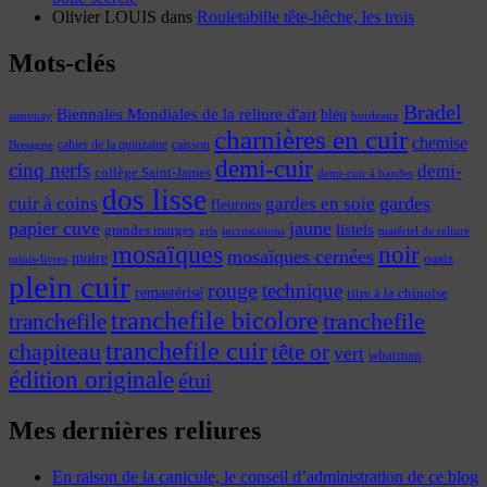
Olivier LOUIS
dans
Rouletabille tête-bêche, les trois
Mots-clés
Bradel
Biennales Mondiales de la reliure d'art
bleu
annonay
bordeaux
charnières en cuir
chemise
cahier de la quinzaine
caisson
Bretagne
demi-cuir
cinq nerfs
demi-
collège Saint-James
demi-cuir à bandes
dos lisse
cuir à coins
gardes
gardes en soie
fleurons
papier cuve
jaune
listels
grandes marges
incrustations
gris
matériel de reliure
mosaïques
noir
mosaïques cernées
moire
oasis
minis-livres
plein cuir
rouge
technique
remastérisé
titre à la chinoise
tranchefile bicolore
tranchefile
tranchefile
tranchefile cuir
chapiteau
tête or
vert
whatman
édition originale
étui
Mes dernières reliures
En raison de la canicule, le conseil d’administration de ce blog