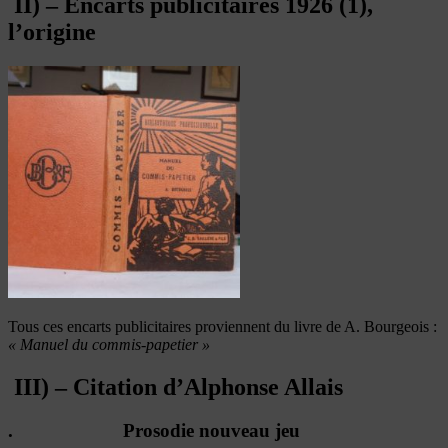
II) – Encarts publicitaires 1926 (1),
l’origine
Tous ces encarts publicitaires proviennent du livre de A. Bourgeois :
« Manuel du commis-papetier »
III) – Citation d’Alphonse Allais
.
Prosodie nouveau jeu