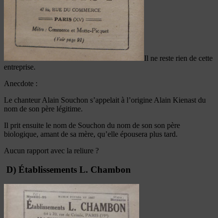
Il ne reste rien de cette
entreprise.
Anecdote :
Le chanteur Alain Souchon s’appelait à l’origine Alain Kienast du
nom de son père légitime.
Il prit ensuite le nom de Souchon du nom de son son père
biologique, amant de sa mère, qu’elle épousera plus tard.
Aucun rapport avec la reliure ?
D) Établissements L. Chambon