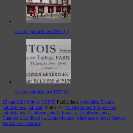
Encarts publicitaires 1927 (5)
Encarts publicitaires 1927 (1)
25 mai 2021
Olivier LOUIS
Publié dans
Actualités
,
Encarts
publicitaires
,
publicité
Mots clés :
A. Degombert Fils
,
encarts
publicitaires
,
Etablissements A. Foucher
,
Etablissements L.
Chambon
,
Le film d'or
,
Louis Meunier
,
Machines à régler Kienast
Permalien de l'article