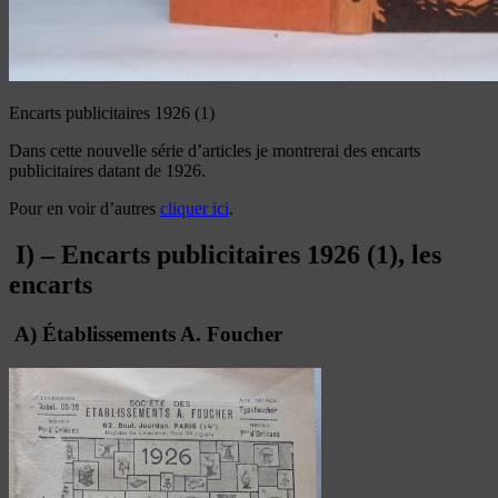
Encarts publicitaires 1926 (1)
Dans cette nouvelle série d’articles je montrerai des encarts
publicitaires datant de 1926.
Pour en voir d’autres
cliquer ici
.
I) – Encarts publicitaires 1926 (1), les
encarts
A) Établissements A. Foucher