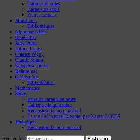
Carnets de notes
Carnets de santé
Autres carnets
Mini-livres
Bibliothèques
Alphonse Allais
René Char
Jules Verne
Patrice Louis
Charles Péguy
Claude Simon
Littérature, autres
Reliure gag
Objets d’art
Bibliothèques
Mathematica
Séries
Paire de carnets de notes
Cahier de la quinzaine
Recension de mon matériel
La vie de l’Amiral Rieunier par Xavier LOUIS
Technique
Recension de mon matériel
Rechercher