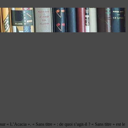
« L’Acacia ». « Sans titre » : de quoi s’agit-il ? « Sans titre » est le