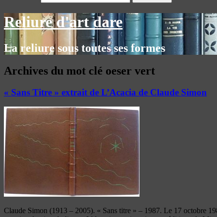
Reliure d'art dare
La reliure sous toutes ses formes
Archives du mot clé
oeser vert
« Sans Titre » extrait de L’Acacia de Claude Simon
Claude Simon (1913 – 2005). « Sans titre » – 1987. Le 17 octobre 1985, l