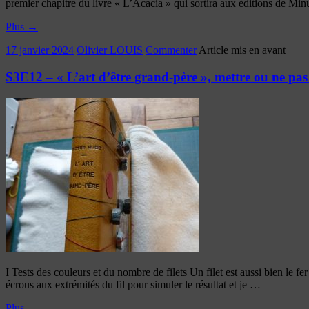
premier chapitre du livre « L’Acacia » qui sortira aux éditions de M
Plus
→
17 janvier 2024
Olivier LOUIS
Commenter
Article mis en avant
S3E12 – « L’art d’être grand-père », mettre ou ne pas m
I Tests des couleurs et du nombre de filets Un filet est aussi bien le fer
écrous aux extrémités du fil pour simuler le résultat et je …
Plus
→