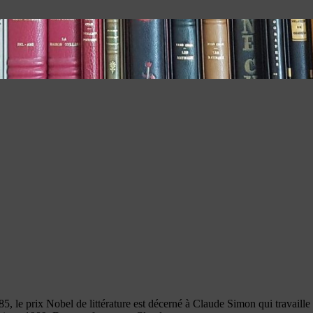
e prix Nobel de littérature est décerné à Claude Simon qui travaille sur 