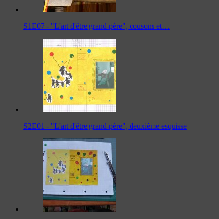
S1E07 - "L'art d'être grand-père", cousons et…
S2E01 - "L'art d'être grand-père", deuxième esquisse