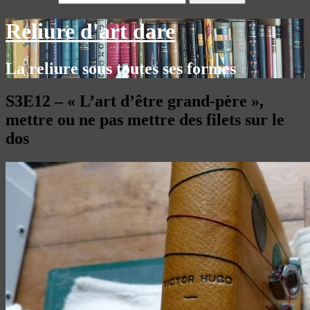
Reliure d'art dare
La reliure sous toutes ses formes
S3E12 – « L’art d’être grand-père »,
mettre ou ne pas mettre des filets sur le
dos