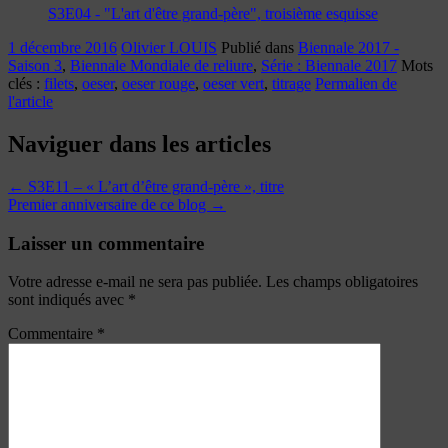
S3E04 - "L'art d'être grand-père", troisième esquisse
1 décembre 2016
Olivier LOUIS
Publié dans
Biennale 2017 -
Saison 3
,
Biennale Mondiale de reliure
,
Série : Biennale 2017
Mots
clés :
filets
,
oeser
,
oeser rouge
,
oeser vert
,
titrage
Permalien de
l'article
Naviguer dans les articles
←
S3E11 – « L’art d’être grand-père », titre
Premier anniversaire de ce blog
→
Laisser un commentaire
Votre adresse e-mail ne sera pas publiée.
Les champs obligatoires
sont indiqués avec
*
Commentaire
*