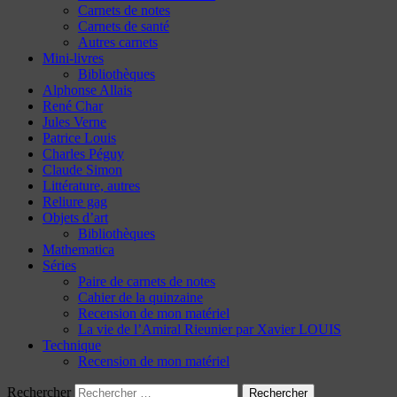
Carnets de notes
Carnets de santé
Autres carnets
Mini-livres
Bibliothèques
Alphonse Allais
René Char
Jules Verne
Patrice Louis
Charles Péguy
Claude Simon
Littérature, autres
Reliure gag
Objets d’art
Bibliothèques
Mathematica
Séries
Paire de carnets de notes
Cahier de la quinzaine
Recension de mon matériel
La vie de l’Amiral Rieunier par Xavier LOUIS
Technique
Recension de mon matériel
Rechercher