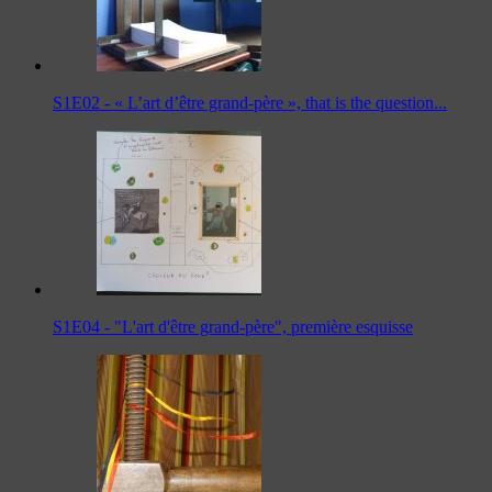
S1E02 - « L’art d’être grand-père », that is the question...
S1E04 - "L'art d'être grand-père", première esquisse