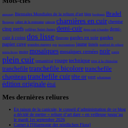
Mots-clés
Bradel
Biennales Mondiales de la reliure d'art
bleu
annonay
bordeaux
charnières en cuir
chemise
cahier de la quinzaine
caisson
Bretagne
demi-cuir
cinq nerfs
demi-
collège Saint-James
demi-cuir à bandes
dos lisse
cuir à coins
gardes
gardes en soie
fleurons
papier cuve
jaune
listels
grandes marges
incrustations
gris
matériel de reliure
mosaïques
noir
mosaïques cernées
moire
oasis
minis-livres
plein cuir
rouge
technique
remastérisé
titre à la chinoise
tranchefile bicolore
tranchefile
tranchefile
tranchefile cuir
chapiteau
tête or
vert
whatman
édition originale
étui
Mes dernières reliures
En raison de la canicule, le conseil d’administration de ce blog
a décidé de mettre « reliure d’art dare » en veilleuse jusqu’au
le mardi 1er septembre 2026
Carnet à l'[Harmonie der nördlichen Flora]