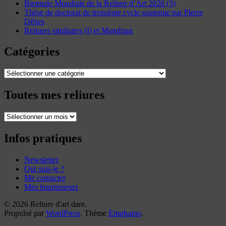
Biennale Mondiale de la Reliure d’Art 2026 (3)
Thèse de doctorat de troisième cycle soutenue par Pierre
Dèbes
Reliures similaires (I) et Mondrian
Catégories
Catégories
Toutes mes reliures
Toutes
mes
reliures
Infos pratiques
Newsletter
Qui suis-je ?
Me contacter
Mes fournisseurs
© 2026 Reliure d'art dare.
Propulsé par
WordPress
. Thème
Emphaino
.