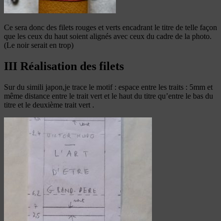
Ce sera donc des filets rouges et verts encadrant le titre de telle façon
que les ceux du haut soient alignés avec ceux du cadre de la photo.
(Le noir serait en trop)
III Réalisation des filets
Sur du simili japon,je trace le motif : espace entre les traits : 5mm et
même distance entre le trait vert et le haut du titre qu’entre le bas du
titre et le deuxième trait vert .