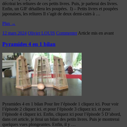
décrirai les reliures de ces petits livres. Puis, je parlerai des livres.
Enfin, un GIF détaillera les poupées. I) – Petits livres et poupées
japonaises, les reliures Il s’agit de deux demi-cuirs à …
Plus
→
12 mars 2024
Olivier LOUIS
Commenter
Article mis en avant
Pyramides 4 en 1 bilan
Pyramides 4 en 1 bilan Pour lire l’épisode 1 cliquez ici. Pour voir
l’épisode 2 cliquez ici. et pour l’épisode 3 cliquez ici. et pour
l’épisode 4 cliquez ici. Enfin, cliquez ici pour l’épisode 5 D’abord,
dans cet article, je ferai un bilan des petits livres. Puis je montrerai
quelques vues plongeantes. Enfin, il y …