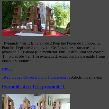
Pyramide 4 en 1; la pyramide 2 Pour lire l’épisode 1 cliquez ici.
Pour lire l’épisode 2 cliquez ici. Cet épisode est consacré à la
pyramide 2. D’abord je la montrerai. Puis, je détaillerai son contenu.
I) – Pyramide 4 en 1; la pyramide 2, extraction La pyramide 1 sous
toutes ses coutures! …
Plus
→
19 avril 2023
Olivier LOUIS
1 commentaire
Article mis en avant
Pyramide 4 en 1; la pyramide 1