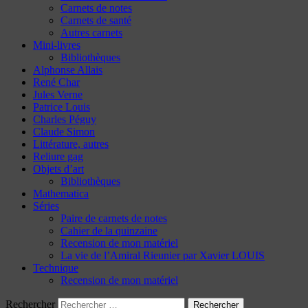
Carnets de notes
Carnets de santé
Autres carnets
Mini-livres
Bibliothèques
Alphonse Allais
René Char
Jules Verne
Patrice Louis
Charles Péguy
Claude Simon
Littérature, autres
Reliure gag
Objets d’art
Bibliothèques
Mathematica
Séries
Paire de carnets de notes
Cahier de la quinzaine
Recension de mon matériel
La vie de l’Amiral Rieunier par Xavier LOUIS
Technique
Recension de mon matériel
Rechercher