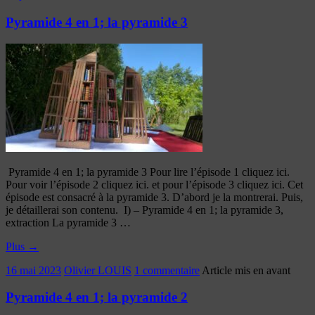
Pyramide 4 en 1; la pyramide 3
Pyramide 4 en 1; la pyramide 3 Pour lire l’épisode 1 cliquez ici.
Pour voir l’épisode 2 cliquez ici. et pour l’épisode 3 cliquez ici. Cet
épisode est consacré à la pyramide 3. D’abord je la montrerai. Puis,
je détaillerai son contenu. I) – Pyramide 4 en 1; la pyramide 3,
extraction La pyramide 3 …
Plus
→
16 mai 2023
Olivier LOUIS
1 commentaire
Article mis en avant
Pyramide 4 en 1; la pyramide 2