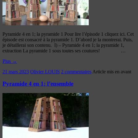
Pyramide 4 en 1; la pyramide 1 Pour lire l’épisode 1 cliquez ici. Cet
épisode est consacré à la pyramide 1. D’abord je la montrerai. Puis,
je détaillerai son contenu. I) – Pyramide 4 en 1; la pyramide 1,
extraction La pyramide 1 sous toutes ses coutures! …
Plus
→
21 mars 2023
Olivier LOUIS
2 commentaires
Article mis en avant
Pyramide 4 en 1; l’ensemble