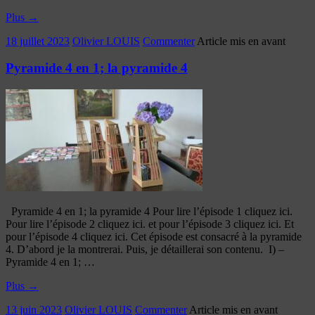
Plus
→
18 juillet 2023
Olivier LOUIS
Commenter
Article mis en avant
Pyramide 4 en 1; la pyramide 4
Pyramide 4 en 1; la pyramide 4 Pour lire l’épisode 1 cliquez ici.
Pour lire l’épisode 2 cliquez ici. et pour l’épisode 3 cliquez ici. Et
pour l’épisode 4 cliquez ici. Cet épisode est consacré à la pyramide
4. D’abord je la montrerai. Puis, je détaillerai son contenu. I) –
Pyramide 4 en 1; …
Plus
→
13 juin 2023
Olivier LOUIS
Commenter
Article mis en avant