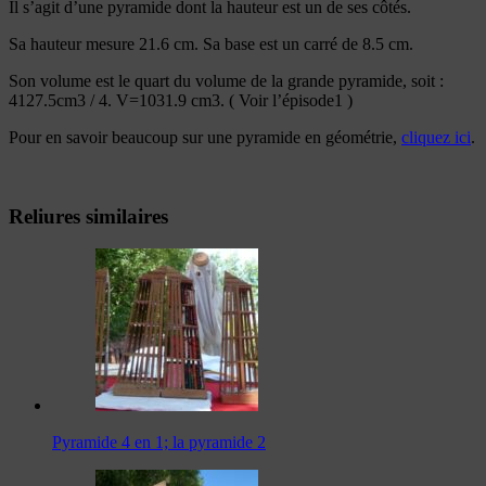
Il s’agit d’une pyramide dont la hauteur est un de ses côtés.
Sa hauteur mesure 21.6 cm. Sa base est un carré de 8.5 cm.
Son volume est le quart du volume de la grande pyramide, soit :
4127.5cm3 / 4. V=1031.9 cm3. ( Voir l’épisode1 )
Pour en savoir beaucoup sur une pyramide en géométrie,
cliquez ici
.
Reliures similaires
Pyramide 4 en 1; la pyramide 2