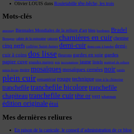
Olivier LOUIS
dans
Rouletabille tête-bêche, les trois
Mots-clés
Bradel
Biennales Mondiales de la reliure d'art
bleu
annonay
bordeaux
charnières en cuir
chemise
cahier de la quinzaine
caisson
Bretagne
demi-cuir
cinq nerfs
demi-
collège Saint-James
demi-cuir à bandes
dos lisse
cuir à coins
gardes
gardes en soie
fleurons
papier cuve
jaune
listels
grandes marges
incrustations
gris
matériel de reliure
mosaïques
noir
mosaïques cernées
moire
oasis
minis-livres
plein cuir
rouge
technique
remastérisé
titre à la chinoise
tranchefile bicolore
tranchefile
tranchefile
tranchefile cuir
chapiteau
tête or
vert
whatman
édition originale
étui
Mes dernières reliures
En raison de la canicule, le conseil d’administration de ce blog