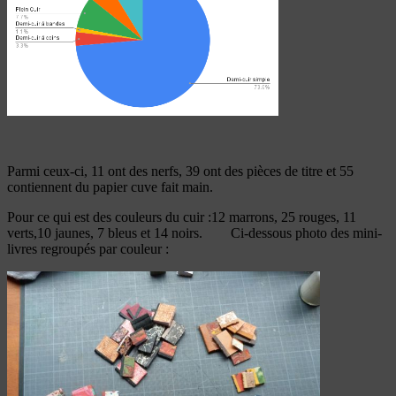
Parmi ceux-ci, 11 ont des nerfs, 39 ont des pièces de titre et 55
contiennent du papier cuve fait main.
Pour ce qui est des couleurs du cuir :12 marrons, 25 rouges, 11
verts,10 jaunes, 7 bleus et 14 noirs. Ci-dessous photo des mini-
livres regroupés par couleur :