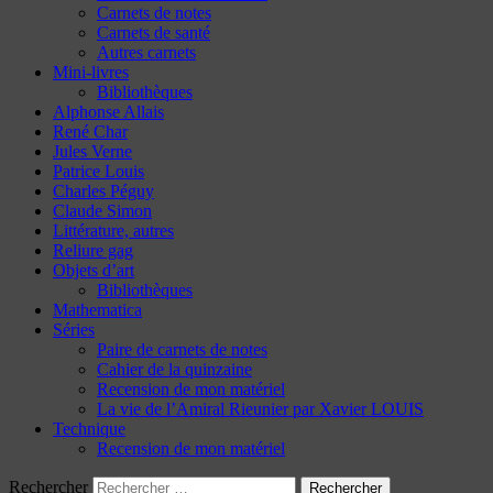
Carnets de notes
Carnets de santé
Autres carnets
Mini-livres
Bibliothèques
Alphonse Allais
René Char
Jules Verne
Patrice Louis
Charles Péguy
Claude Simon
Littérature, autres
Reliure gag
Objets d’art
Bibliothèques
Mathematica
Séries
Paire de carnets de notes
Cahier de la quinzaine
Recension de mon matériel
La vie de l’Amiral Rieunier par Xavier LOUIS
Technique
Recension de mon matériel
Rechercher