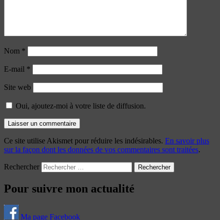
Nom
*
E-mail
*
Site web
Oui, ajoutez-moi à votre liste de diffusion.
Ce site utilise Akismet pour réduire les indésirables.
En savoir plus
sur la façon dont les données de vos commentaires sont traitées
.
Rechercher
Pour suivre mon actualité
Ma page Facebook