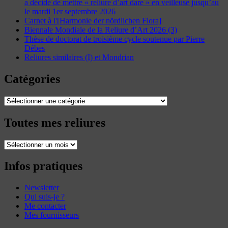
a décidé de mettre « reliure d’art dare » en veilleuse jusqu’au
le mardi 1er septembre 2026
Carnet à l'[Harmonie der nördlichen Flora]
Biennale Mondiale de la Reliure d’Art 2026 (3)
Thèse de doctorat de troisième cycle soutenue par Pierre
Dèbes
Reliures similaires (I) et Mondrian
Catégories
Catégories
Toutes mes reliures
Toutes
mes
reliures
Infos pratiques
Newsletter
Qui suis-je ?
Me contacter
Mes fournisseurs