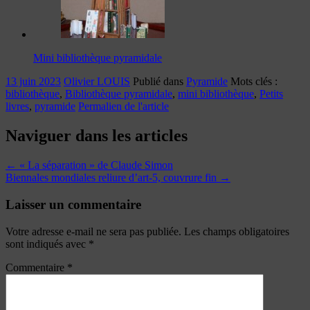
Mini bibliothèque pyramidale
13 juin 2023
Olivier LOUIS
Publié dans
Pyramide
Mots clés :
bibliothèque
,
Bibliothèque pyramidale
,
mini bibliothèque
,
Petits
livres
,
pyramide
Permalien de l'article
Naviguer dans les articles
←
« La séparation » de Claude Simon
Biennales mondiales reliure d’art-5, couvrure fin
→
Laisser un commentaire
Votre adresse e-mail ne sera pas publiée.
Les champs obligatoires
sont indiqués avec
*
Commentaire
*