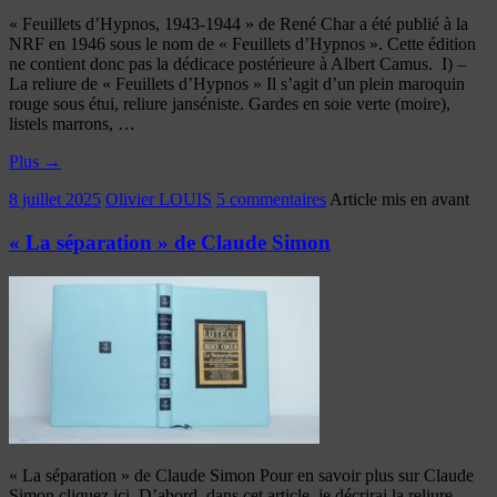
« Feuillets d’Hypnos, 1943-1944 » de René Char a été publié à la
NRF en 1946 sous le nom de « Feuillets d’Hypnos ». Cette édition
ne contient donc pas la dédicace postérieure à Albert Camus. I) –
La reliure de « Feuillets d’Hypnos » Il s’agit d’un plein maroquin
rouge sous étui, reliure janséniste. Gardes en soie verte (moire),
listels marrons, …
Plus
→
8 juillet 2025
Olivier LOUIS
5 commentaires
Article mis en avant
« La séparation » de Claude Simon
« La séparation » de Claude Simon Pour en savoir plus sur Claude
Simon cliquez ici. D’abord, dans cet article, je décrirai la reliure.