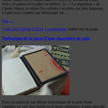
Puis C.P. parlera de la pièce de théâtre. I) – « La séparation » de
Claude Simon, la reliure On a affaire à un plein cuir bleu turquoise.
Le plat recto contient une photocopie sur …
Plus
→
7 juin 2023
Olivier LOUIS
1 commentaire
Article mis en avant
Technique de la pose d’une charnière en cuir
Dans cet article je vais décrire la technique de la pose d’une
charnière en cuir. Son intérêt est d’abord esthétique, d’autre part elle