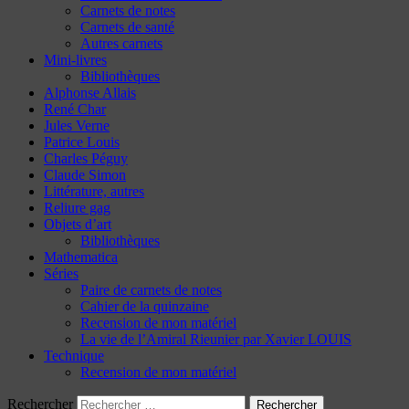
Carnets de notes
Carnets de santé
Autres carnets
Mini-livres
Bibliothèques
Alphonse Allais
René Char
Jules Verne
Patrice Louis
Charles Péguy
Claude Simon
Littérature, autres
Reliure gag
Objets d’art
Bibliothèques
Mathematica
Séries
Paire de carnets de notes
Cahier de la quinzaine
Recension de mon matériel
La vie de l’Amiral Rieunier par Xavier LOUIS
Technique
Recension de mon matériel
Rechercher