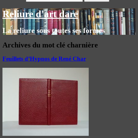
Reliure d'art dare
La reliure sous toutes ses formes
Archives du mot clé
charnière
Feuillets d’Hypnos de René Char