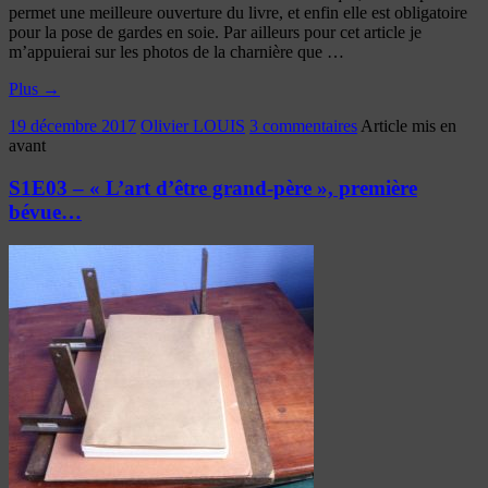
permet une meilleure ouverture du livre, et enfin elle est obligatoire
pour la pose de gardes en soie. Par ailleurs pour cet article je
m’appuierai sur les photos de la charnière que …
Plus
→
19 décembre 2017
Olivier LOUIS
3 commentaires
Article mis en
avant
S1E03 – « L’art d’être grand-père », première
bévue…