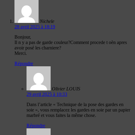
Nichele
28 avril 2025 à 18:19
Bonjour,
Il n y a pas de garde couleur?Comment procede t oèn apres
avoir posé les charniere?
Merci.
Répondre
Olivier LOUIS
29 avril 2025 à 10:33
Dans l’article « Technique de la pose des gardes en
soie », vous remplacez les gardes en soie par un papier
marbré et vous faites la même chose.
Répondre