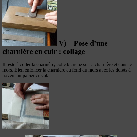
V) – Pose d’une
charnière en cuir : collage
Il reste à coller la charnière, colle blanche sur la charnière et dans le
mors. Bien enfoncer la charnière au fond du mors avec les doigts à
travers un papier cristal.