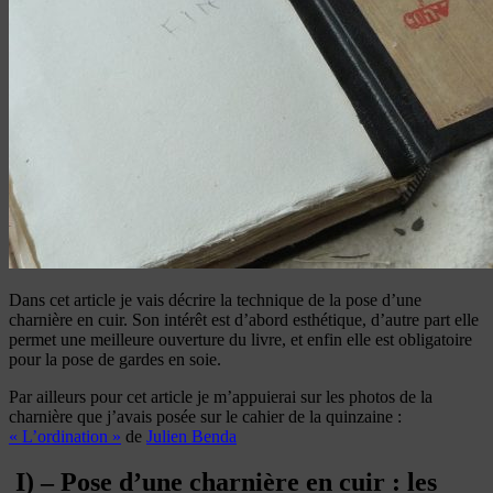
Dans cet article je vais décrire la technique de la pose d’une
charnière en cuir. Son intérêt est d’abord esthétique, d’autre part elle
permet une meilleure ouverture du livre, et enfin elle est obligatoire
pour la pose de gardes en soie.
Par ailleurs pour cet article je m’appuierai sur les photos de la
charnière que j’avais posée sur le cahier de la quinzaine :
« L’ordination »
de
Julien Benda
I) – Pose d’une charnière en cuir : les