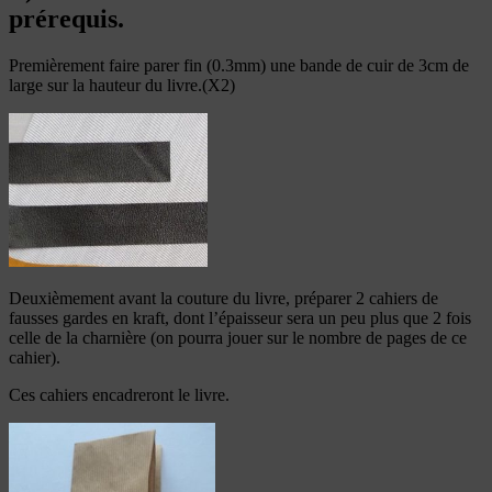
prérequis.
Premièrement faire parer fin (0.3mm) une bande de cuir de 3cm de
large sur la hauteur du livre.(X2)
Deuxièmement avant la couture du livre, préparer 2 cahiers de
fausses gardes en kraft, dont l’épaisseur sera un peu plus que 2 fois
celle de la charnière (on pourra jouer sur le nombre de pages de ce
cahier).
Ces cahiers encadreront le livre.