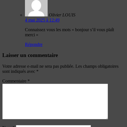
Olivier LOUIS
4 mai 2025 à 12:49
Connaissez vous les mots « bonjour s’il vous plaît
merci »
Répondre
Laisser un commentaire
Votre adresse e-mail ne sera pas publiée.
Les champs obligatoires
sont indiqués avec
*
Commentaire
*