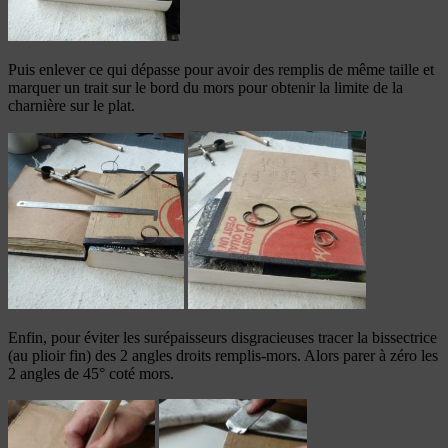
Puis enlever ce qui dépasse pour avoir des remplis de même taille et
marquer un trait sur le bord du mors pour obtenir la limite de la
charnière sur le plat.
Enfin, pour éviter les surépaisseurs disgracieuses tracer la bissectrice
(au plioir fin) des 2 angles droits remplis-mors. Alors parer à zéro les
2 angles de 45° coté mors.