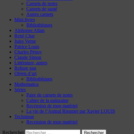
Carnets de notes
Carnets de santé
Autres carnets
Mini-livres
Bibliothèques
Alphonse Allais
René Char
Jules Verne
Patrice Louis
Charles Péguy
Claude Simon
Littérature, autres
Reliure gag
Objets d’art
Bibliothèques
Mathematica
Séries
Paire de carnets de notes
Cahier de la quinzaine
Recension de mon matériel
La vie de l’Amiral Rieunier par Xavier LOUIS
Technique
Recension de mon matériel
Rechercher