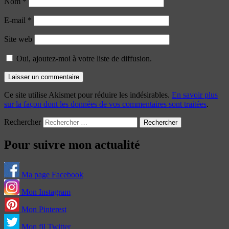
Nom
*
E-mail
*
Site web
Oui, ajoutez-moi à votre liste de diffusion.
Ce site utilise Akismet pour réduire les indésirables.
En savoir plus
sur la façon dont les données de vos commentaires sont traitées
.
Rechercher
Pour suivre mon actualité
Ma page Facebook
Mon Instagram
Mon Pinterest
Mon fil Twitter