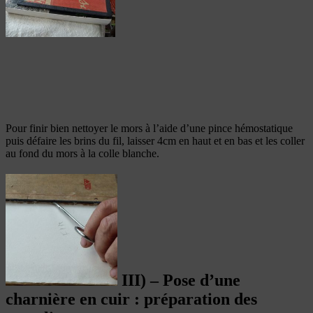
Pour finir bien nettoyer le mors à l’aide d’une pince hémostatique
puis défaire les brins du fil, laisser 4cm en haut et en bas et les coller
au fond du mors à la colle blanche.
III) – Pose d’une
charnière en cuir : préparation des