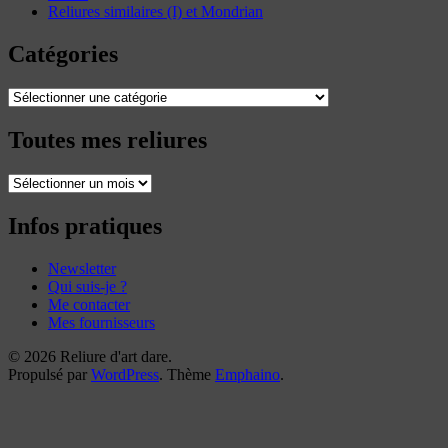
Reliures similaires (I) et Mondrian
Catégories
Catégories
Toutes mes reliures
Toutes
mes
reliures
Infos pratiques
Newsletter
Qui suis-je ?
Me contacter
Mes fournisseurs
© 2026 Reliure d'art dare.
Propulsé par
WordPress
. Thème
Emphaino
.