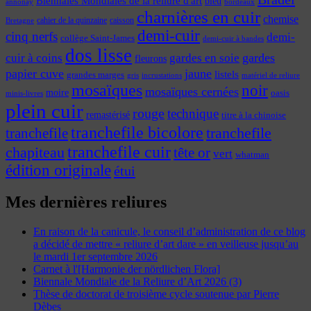
Biennales Mondiales de la reliure d'art
bleu
annonay
bordeaux
charnières en cuir
chemise
cahier de la quinzaine
caisson
Bretagne
demi-cuir
cinq nerfs
demi-
collège Saint-James
demi-cuir à bandes
dos lisse
cuir à coins
gardes
gardes en soie
fleurons
papier cuve
jaune
listels
grandes marges
incrustations
gris
matériel de reliure
mosaïques
noir
mosaïques cernées
moire
oasis
minis-livres
plein cuir
rouge
technique
remastérisé
titre à la chinoise
tranchefile bicolore
tranchefile
tranchefile
tranchefile cuir
chapiteau
tête or
vert
whatman
édition originale
étui
Mes dernières reliures
En raison de la canicule, le conseil d’administration de ce blog
a décidé de mettre « reliure d’art dare » en veilleuse jusqu’au
le mardi 1er septembre 2026
Carnet à l'[Harmonie der nördlichen Flora]
Biennale Mondiale de la Reliure d’Art 2026 (3)
Thèse de doctorat de troisième cycle soutenue par Pierre
Dèbes