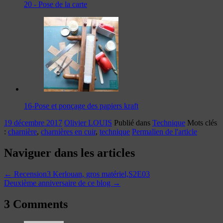
20 - Pose de la carte
16-Pose et ponçage des papiers kraft
19 décembre 2017
Olivier LOUIS
Publié dans
Technique
Mots clés
:
charnière
,
charnières en cuir
,
technique
Permalien de l'article
Naviguer dans les articles
←
Recension3 Kerlouan, gros matériel,S2E03
Deuxième anniversaire de ce blog
→
3 Comments