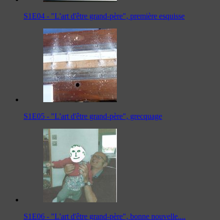
S1E04 - "L'art d'être grand-père", première esquisse
S1E05 - "L'art d'être grand-père", grecquage
S1E06 - "L'art d'être grand-père", bonne nouvelle....