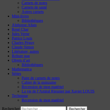
Carnets de notes
Carnets de santé
Autres carnets
Mini-livres
Bibliothèques
Alphonse Allais
René Char
Jules Verne
Patrice Louis
Charles Péguy
Claude Simon
Littérature, autres
Reliure gag
Objets d’art
Bibliothèques
Mathematica
Séries
Paire de carnets de notes
Cahier de la quinzaine
Recension de mon matériel
La vie de l’Amiral Rieunier par Xavier LOUIS
Technique
Recension de mon matériel
Rechercher