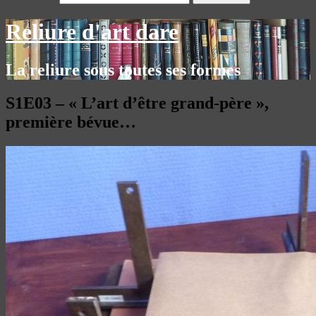
Reliure d'art dare
La reliure sous toutes ses formes
S1E03 – « L’art d’être grand-père »,
première bévue…