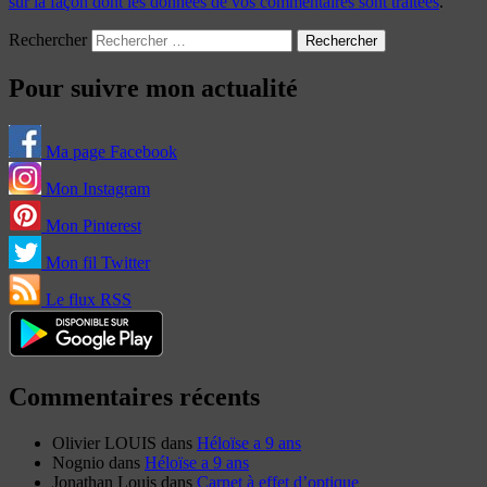
sur la façon dont les données de vos commentaires sont traitées
.
Rechercher
Pour suivre mon actualité
Ma page Facebook
Mon Instagram
Mon Pinterest
Mon fil Twitter
Le flux RSS
Commentaires récents
Olivier LOUIS
dans
Héloïse a 9 ans
Nognio
dans
Héloïse a 9 ans
Jonathan Louis
dans
Carnet à effet d’optique