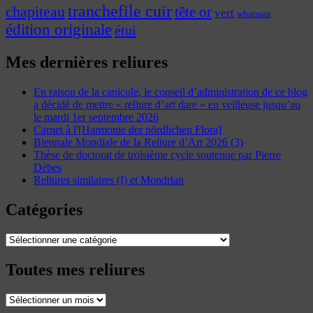
tranchefile cuir
chapiteau
tête or
vert
whatman
édition originale
étui
Mes dernières reliures
En raison de la canicule, le conseil d’administration de ce blog
a décidé de mettre « reliure d’art dare » en veilleuse jusqu’au
le mardi 1er septembre 2026
Carnet à l'[Harmonie der nördlichen Flora]
Biennale Mondiale de la Reliure d’Art 2026 (3)
Thèse de doctorat de troisième cycle soutenue par Pierre
Dèbes
Reliures similaires (I) et Mondrian
Catégories
Catégories
Toutes mes reliures
Toutes
mes