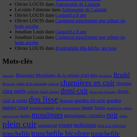
Olivier LOUIS
dans
Astronomie de Lalande
Lecointe Fabienne
dans
Astronomie de Lalande
Olivier LOUIS
dans
Gaspard a 8 ans
Olivier LOUIS
dans
Comment transformer une reliure en
boite secrète
Jonathan Louis
dans
Gaspard a 8 ans
Jonathan Louis
dans
Comment transformer une reliure en
boite secrète
Olivier LOUIS
dans
Rouletabille tête-bêche, les trois
Mots-clés
Bradel
Biennales Mondiales de la reliure d'art
bleu
annonay
bordeaux
charnières en cuir
chemise
cahier de la quinzaine
caisson
Bretagne
demi-cuir
cinq nerfs
demi-
collège Saint-James
demi-cuir à bandes
dos lisse
cuir à coins
gardes
gardes en soie
fleurons
papier cuve
jaune
listels
grandes marges
incrustations
gris
matériel de reliure
mosaïques
noir
mosaïques cernées
moire
oasis
minis-livres
plein cuir
rouge
technique
remastérisé
titre à la chinoise
tranchefile bicolore
tranchefile
tranchefile