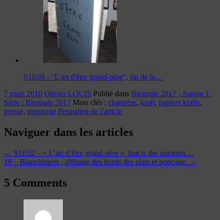
S1E09 - "L'art d'être grand-père", fin de la…
7 mars 2016
Olivier LOUIS
Publié dans
Biennale 2017 - Saison 1
,
Série : Biennale 2017
Mots clés :
charnière
,
kraft
,
papiers krafts
,
presse
,
reportage
Permalien de l'article
Naviguer dans les articles
←
S1E02 – « L’art d’être grand-père », that is the question…
19 – Blanchiment , affinage des bords des plats et ponçage.
→
5 Comments