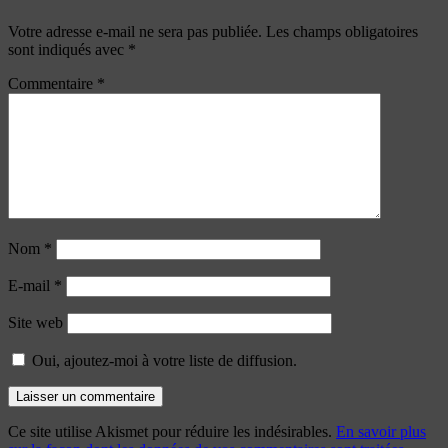
Votre adresse e-mail ne sera pas publiée.
Les champs obligatoires
sont indiqués avec
*
Commentaire
*
Nom
*
E-mail
*
Site web
Oui, ajoutez-moi à votre liste de diffusion.
Ce site utilise Akismet pour réduire les indésirables.
En savoir plus