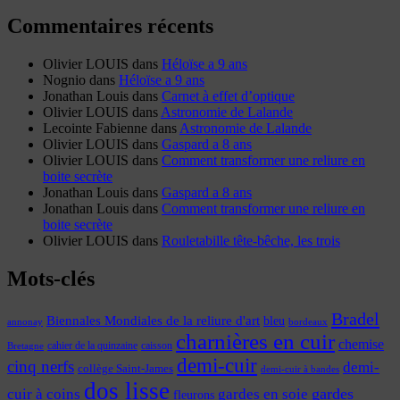
Commentaires récents
Olivier LOUIS
dans
Héloïse a 9 ans
Nognio
dans
Héloïse a 9 ans
Jonathan Louis
dans
Carnet à effet d’optique
Olivier LOUIS
dans
Astronomie de Lalande
Lecointe Fabienne
dans
Astronomie de Lalande
Olivier LOUIS
dans
Gaspard a 8 ans
Olivier LOUIS
dans
Comment transformer une reliure en
boite secrète
Jonathan Louis
dans
Gaspard a 8 ans
Jonathan Louis
dans
Comment transformer une reliure en
boite secrète
Olivier LOUIS
dans
Rouletabille tête-bêche, les trois
Mots-clés
Bradel
Biennales Mondiales de la reliure d'art
bleu
annonay
bordeaux
charnières en cuir
chemise
cahier de la quinzaine
caisson
Bretagne
demi-cuir
cinq nerfs
demi-
collège Saint-James
demi-cuir à bandes
dos lisse
cuir à coins
gardes
gardes en soie
fleurons