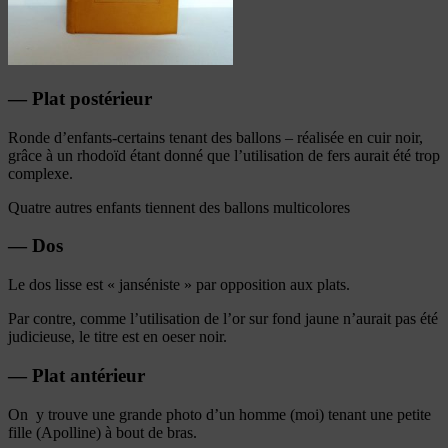
— Plat postérieur
Ronde d’enfants-certains tenant des ballons – réalisée en cuir noir,
grâce à un rhodoïd étant donné que l’utilisation de fers aurait été trop
complexe.
Quatre autres enfants tiennent des ballons multicolores
— Dos
Le dos lisse est « janséniste » par opposition aux plats.
Par contre, comme l’utilisation de l’or sur fond jaune n’aurait pas été
judicieuse, le titre est en oeser noir.
— Plat antérieur
On y trouve une grande photo d’un homme (moi) tenant une petite
fille (Apolline) à bout de bras.