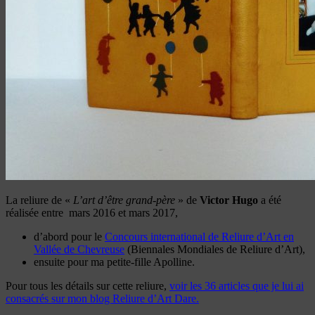
La reliure de «
L’art d’être grand-père
» de
Victor Hugo
a été
réalisée entre mars 2016 et mars 2017,
d’abord pour le
Concours international de Reliure d’Art en
Vallée de Chevreuse
(Biennales Mondiales de Reliure d’Art),
ensuite pour ma petite-fille Apolline.
Pour tous les détails sur cette reliure,
voir les 36 articles que je lui ai
consacrés sur mon blog Reliure d’Art Dare.