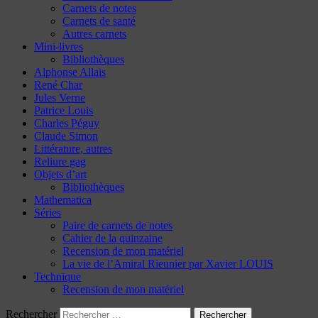
Carnets de notes
Carnets de santé
Autres carnets
Mini-livres
Bibliothèques
Alphonse Allais
René Char
Jules Verne
Patrice Louis
Charles Péguy
Claude Simon
Littérature, autres
Reliure gag
Objets d’art
Bibliothèques
Mathematica
Séries
Paire de carnets de notes
Cahier de la quinzaine
Recension de mon matériel
La vie de l’Amiral Rieunier par Xavier LOUIS
Technique
Recension de mon matériel
Rechercher