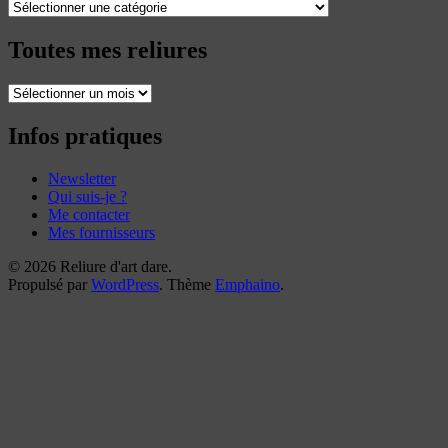
Catégories
Toutes mes reliures
Toutes
mes
reliures
Infos pratiques
Newsletter
Qui suis-je ?
Me contacter
Mes fournisseurs
© 2026 Reliure d'art dare.
Propulsé par
WordPress
. Thème
Emphaino
.