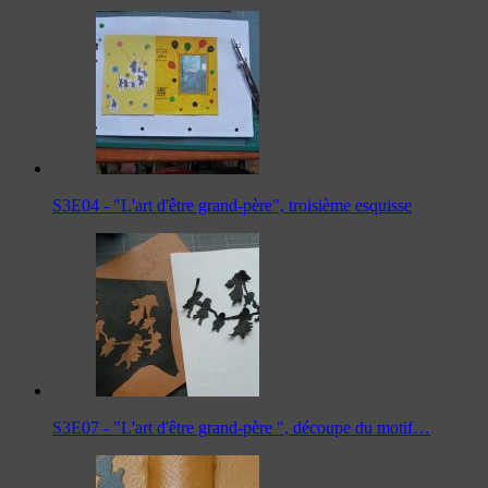
S3E04 - "L'art d'être grand-père", troisième esquisse
S3E07 - "L'art d'être grand-père ", découpe du motif…