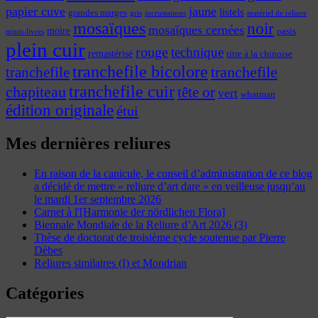
papier cuve
jaune
listels
grandes marges
incrustations
gris
matériel de reliure
mosaïques
noir
mosaïques cernées
moire
oasis
minis-livres
plein cuir
rouge
technique
remastérisé
titre à la chinoise
tranchefile bicolore
tranchefile
tranchefile
tranchefile cuir
chapiteau
tête or
vert
whatman
édition originale
étui
Mes dernières reliures
En raison de la canicule, le conseil d’administration de ce blog
a décidé de mettre « reliure d’art dare » en veilleuse jusqu’au
le mardi 1er septembre 2026
Carnet à l'[Harmonie der nördlichen Flora]
Biennale Mondiale de la Reliure d’Art 2026 (3)
Thèse de doctorat de troisième cycle soutenue par Pierre
Dèbes
Reliures similaires (I) et Mondrian
Catégories