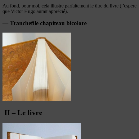
Au fond, pour moi, cela illustre parfaitement le titre du livre (j’espère
que Victor Hugo aurait apprécié).
— Tranchefile chapiteau bicolore
II – Le livre