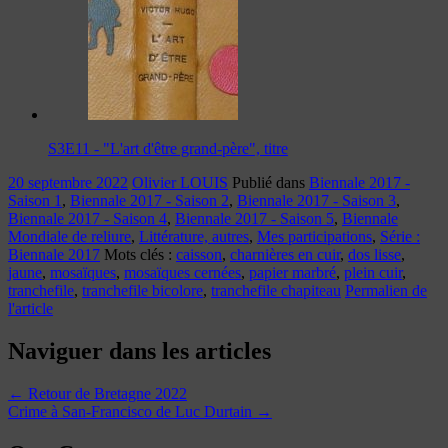
S3E11 - "L'art d'être grand-père", titre
20 septembre 2022
Olivier LOUIS
Publié dans
Biennale 2017 -
Saison 1
,
Biennale 2017 - Saison 2
,
Biennale 2017 - Saison 3
,
Biennale 2017 - Saison 4
,
Biennale 2017 - Saison 5
,
Biennale
Mondiale de reliure
,
Littérature, autres
,
Mes participations
,
Série :
Biennale 2017
Mots clés :
caisson
,
charnières en cuir
,
dos lisse
,
jaune
,
mosaïques
,
mosaïques cernées
,
papier marbré
,
plein cuir
,
tranchefile
,
tranchefile bicolore
,
tranchefile chapiteau
Permalien de
l'article
Naviguer dans les articles
←
Retour de Bretagne 2022
Crime à San-Francisco de Luc Durtain
→