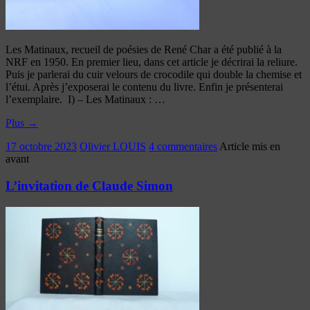
Les Matinaux, recueil de poésies de René Char a été publié à la
NRF en 1950. En premier lieu, dans cet article je décrirai la reliure.
Puis je parlerai du cuir velours de crocodile qui double la chemise et
l’étui. Après j’exposerai le contenu du livre. Enfin je présenterai
l’exemplaire. I) – Les Matinaux : …
Plus
→
17 octobre 2023
Olivier LOUIS
4 commentaires
Article mis en
avant
L’invitation de Claude Simon