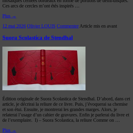
mosaïques cernées bordeaux en forme de portions de demi-disques.
Ces arcs de cercles m’ont étés inspirés …
Plus
→
12 mai 2026
Olivier LOUIS
Commenter
Article mis en avant
Suora Scolastica de Stendhal
Édition originale de Suora Scolastica de Stendhal. D’abord, dans cet
article, je décrirai la reliure de ce livre. Puis, j’évoquerai sa chemise
et son étui. Ensuite, je montrerai les grandes marges. Alors, je
relaterai l’usage d’un cahier de gravures. Enfin je parlerai du livre et
de l’exemplaire. I) – Suora Scolastica, la reliure Comme on …
Plus
→