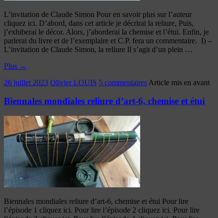
L’invitation de Claude Simon Pour en savoir plus sur l’auteur
cliquez ici. D’abord, dans cet article je décrirai la reliure, Puis,
j’exhiberai le décor. Alors, j’aborderai la chemise et l’étui. Enfin, je
parlerai du livre et de l’exemplaire et C.P. fera un commentaire. I) –
L’invitation de Claude Simon, la reliure Il s’agit d’un plein …
Plus
→
26 juillet 2023
Olivier LOUIS
5 commentaires
Article mis en avant
Biennales mondiales reliure d’art-6, chemise et étui
Biennales mondiales reliure d’art-6, chemise et étui Pour lire
l’épisode 1 cliquez ici. Pour lire l’épisode 2 cliquez ici. Pour lire