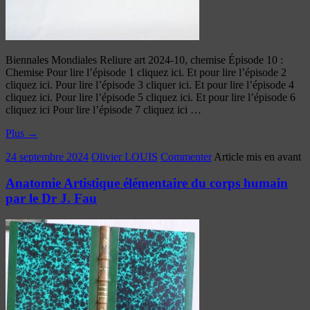
Biennales Mondiales Reliure art 2024-10, chemise Épisode 10 :
Chemise Pour lire l’épisode 1 cliquez ici. Et pour lire l’épisode 2
cliquez ici. Pour lire l’épisode 3 cliquer ici. Et pour lire l’épisode 4
cliquez ici. Pour lire l’épisode 5 cliquez ici. Et pour lire l’épisode 6
cliquez ici Pour lire l’épisode 7 cliquez ici …
Plus
→
24 septembre 2024
Olivier LOUIS
Commenter
Article mis en avant
Anatomie Artistique élémentaire du corps humain
par le Dr J. Fau