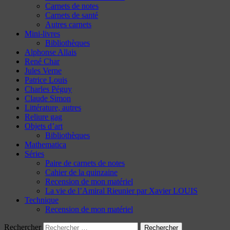
Carnets de notes
Carnets de santé
Autres carnets
Mini-livres
Bibliothèques
Alphonse Allais
René Char
Jules Verne
Patrice Louis
Charles Péguy
Claude Simon
Littérature, autres
Reliure gag
Objets d’art
Bibliothèques
Mathematica
Séries
Paire de carnets de notes
Cahier de la quinzaine
Recension de mon matériel
La vie de l’Amiral Rieunier par Xavier LOUIS
Technique
Recension de mon matériel
Rechercher