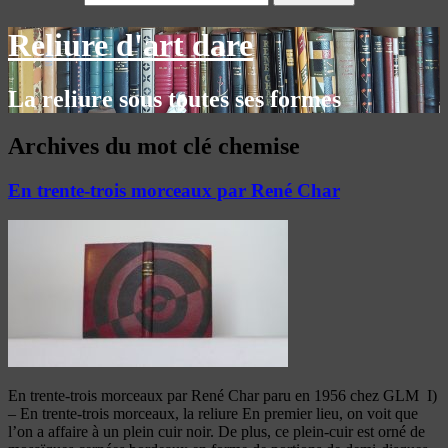
Reliure d'art dare
La reliure sous toutes ses formes
Archives du mot clé
chemise
En trente-trois morceaux par René Char
En trente-trois morceaux par René Char paru en 1956 chez GLM I)
– En trente-trois morceaux, la reliure En premier lieu, on voit que
l’on a affaire à un plein cuir noir. De plus, ce plein-cuir est orné de