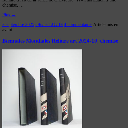
chemise, …
Plus
→
3 septembre 2025
Olivier LOUIS
4 commentaires
Article mis en
avant
Biennales Mondiales Reliure art 2024-10, chemise