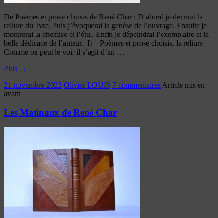
De Poèmes et prose choisis de René Char : D’abord je décrirai la
reliure du livre. Puis j’évoquerai la genèse de l’ouvrage. Ensuite je
montrerai la chemise et l’étui. Enfin je dépeindrai l’exemplaire et la
belle dédicace de l’auteur. I) – Poèmes et prose choisis, la reliure
Comme on peut le voir il s’agit d’un …
Plus
→
21 novembre 2023
Olivier LOUIS
7 commentaires
Article mis en
avant
Les Matinaux de René Char