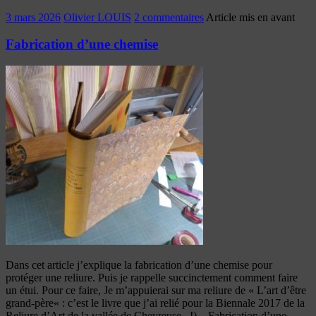
3 mars 2026
Olivier LOUIS
2 commentaires
Article mis en avant
Fabrication d’une chemise
Dans cet article j’explique la fabrication d’une chemise pour
protéger une reliure. Puis je rappelle succinctement comment faire
un étui. Pour ce faire, Je m’appuierai sur ma reliure de « L’art d’être
grand-père« : c’est le livre que j’ai relié pour la Biennale 2017 de la
Reliure d’Art de la vallée de Chevreuse. I) – Fabrication d’une