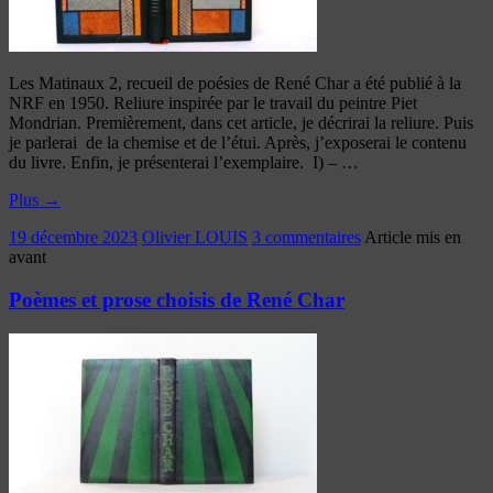
Les Matinaux 2, recueil de poésies de René Char a été publié à la
NRF en 1950. Reliure inspirée par le travail du peintre Piet
Mondrian. Premièrement, dans cet article, je décrirai la reliure. Puis
je parlerai de la chemise et de l’étui. Après, j’exposerai le contenu
du livre. Enfin, je présenterai l’exemplaire. I) – …
Plus
→
19 décembre 2023
Olivier LOUIS
3 commentaires
Article mis en
avant
Poèmes et prose choisis de René Char