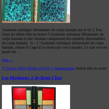
Anatomie artistique élémentaire du corps humain par le Dr J. Fau.
Dans un même étui on trouve l’Anatomie artistique élémentaire du
corps humain et une chemise comprenant des modèles démontables
du corps humain. I) – L’Anatomie Artistique élémentaire du corps
humain, reliure Il s’agit d’un demi-cuir vert à bandes. Le cuir vert est
passé sur …
Plus
→
27 février 2024
Olivier LOUIS
2 commentaires
Article mis en avant
Les Matinaux 2 de René Char