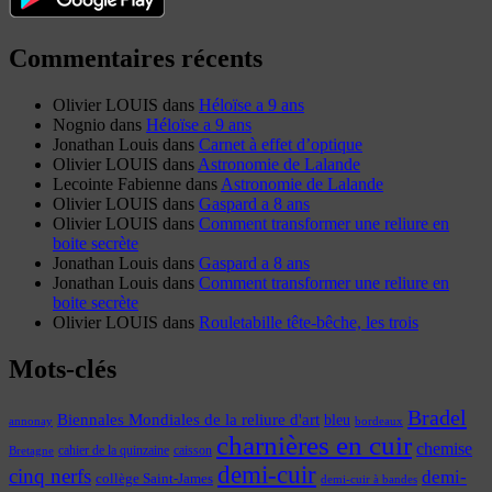
Commentaires récents
Olivier LOUIS
dans
Héloïse a 9 ans
Nognio
dans
Héloïse a 9 ans
Jonathan Louis
dans
Carnet à effet d’optique
Olivier LOUIS
dans
Astronomie de Lalande
Lecointe Fabienne
dans
Astronomie de Lalande
Olivier LOUIS
dans
Gaspard a 8 ans
Olivier LOUIS
dans
Comment transformer une reliure en
boite secrète
Jonathan Louis
dans
Gaspard a 8 ans
Jonathan Louis
dans
Comment transformer une reliure en
boite secrète
Olivier LOUIS
dans
Rouletabille tête-bêche, les trois
Mots-clés
Bradel
Biennales Mondiales de la reliure d'art
bleu
annonay
bordeaux
charnières en cuir
chemise
cahier de la quinzaine
caisson
Bretagne
demi-cuir
cinq nerfs
demi-
collège Saint-James
demi-cuir à bandes