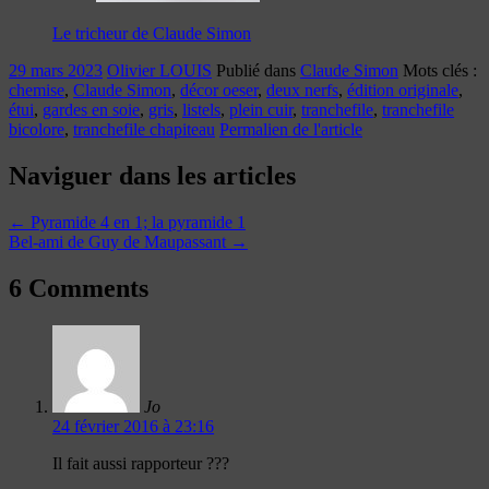
Le tricheur de Claude Simon
29 mars 2023
Olivier LOUIS
Publié dans
Claude Simon
Mots clés :
chemise
,
Claude Simon
,
décor oeser
,
deux nerfs
,
édition originale
,
étui
,
gardes en soie
,
gris
,
listels
,
plein cuir
,
tranchefile
,
tranchefile
bicolore
,
tranchefile chapiteau
Permalien de l'article
Naviguer dans les articles
←
Pyramide 4 en 1; la pyramide 1
Bel-ami de Guy de Maupassant
→
6 Comments
Jo
24 février 2016 à 23:16
Il fait aussi rapporteur ???