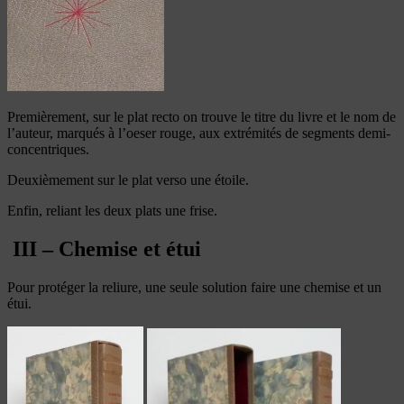
Premièrement, sur le plat recto on trouve le titre du livre et le nom de
l’auteur, marqués à l’oeser rouge, aux extrémités de segments demi-
concentriques.
Deuxièmement sur le plat verso une étoile.
Enfin, reliant les deux plats une frise.
III – Chemise et étui
Pour protéger la reliure, une seule solution faire une chemise et un
étui.