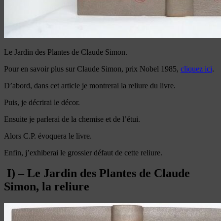
Le Jardin des Plantes de Claude Simon.
Pour en savoir plus sur Claude Simon, prix Nobel 1985,
cliquez ici
.
D’abord, dans cet article je montrerai la reliure du livre.
Puis, je décrirai le décor.
Ensuite je parlerai de la chemise et de l’étui.
Alors C.P. évoquera le livre.
Enfin, j’exhiberai le grossier défaut de cette reliure.
I) – Le Jardin des Plantes de Claude
Simon, la reliure