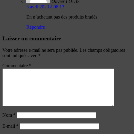
Olivier LOUIS
3 avril 2023 à 08:13
En n’achetant pas des produits bradés
Répondre
Laisser un commentaire
Votre adresse e-mail ne sera pas publiée.
Les champs obligatoires
sont indiqués avec
*
Commentaire
*
Nom
*
E-mail
*