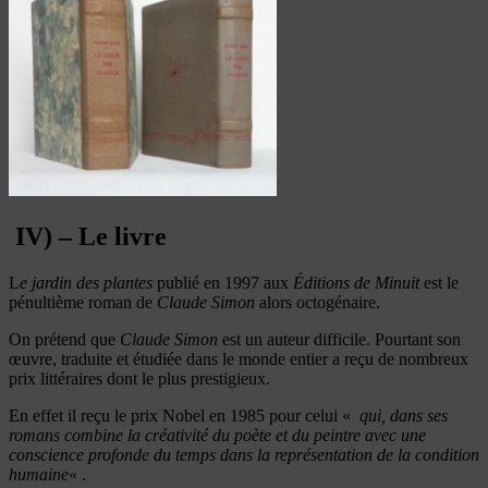
IV) – Le livre
L
e jardin des plantes
publié en 1997 aux
Éditions de Minuit
est le
pénultième roman de
Claude Simon
alors octogénaire.
On prétend que
Claude Simon
est un auteur difficile. Pourtant son
œuvre, traduite et étudiée dans le monde entier a reçu de nombreux
prix littéraires dont le plus prestigieux.
En effet il reçu le prix Nobel en 1985 pour celui «
qui, dans ses
romans combine la créativité du poète et du peintre avec une
conscience profonde du temps dans la représentation de la condition
humaine
« .