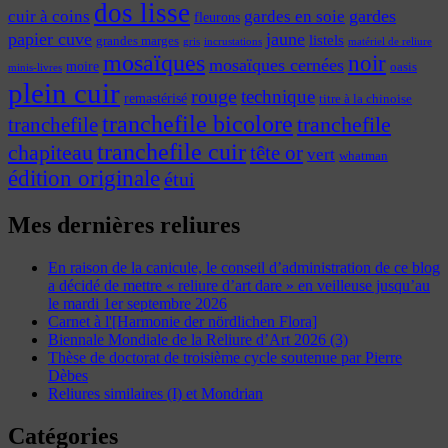
dos lisse
cuir à coins
gardes
gardes en soie
fleurons
papier cuve
jaune
listels
grandes marges
incrustations
gris
matériel de reliure
mosaïques
noir
mosaïques cernées
moire
oasis
minis-livres
plein cuir
rouge
technique
remastérisé
titre à la chinoise
tranchefile bicolore
tranchefile
tranchefile
tranchefile cuir
chapiteau
tête or
vert
whatman
édition originale
étui
Mes dernières reliures
En raison de la canicule, le conseil d’administration de ce blog
a décidé de mettre « reliure d’art dare » en veilleuse jusqu’au
le mardi 1er septembre 2026
Carnet à l'[Harmonie der nördlichen Flora]
Biennale Mondiale de la Reliure d’Art 2026 (3)
Thèse de doctorat de troisième cycle soutenue par Pierre
Dèbes
Reliures similaires (I) et Mondrian
Catégories