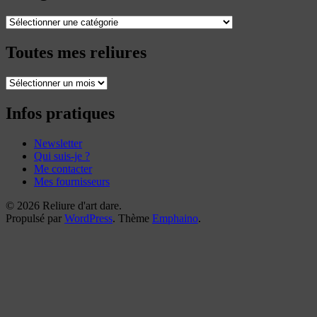
Catégories
Toutes mes reliures
Toutes
mes
reliures
Infos pratiques
Newsletter
Qui suis-je ?
Me contacter
Mes fournisseurs
© 2026 Reliure d'art dare.
Propulsé par
WordPress
. Thème
Emphaino
.