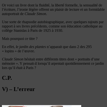
Or voici un livre dont la fluidité, la liberté formelle, la sensualité de
l’écriture, l’ironie légère offrent un plaisir de lecture et un formidable
autoportrait de
Claude Simon
.
Une sorte de rhapsodie autobiographique, avec quelques rajouts par
rapport à ses livres précédents, comme son éducation catholique au
collège Stanislas à Paris de 1925 à 1930.
Mais pourquoi ce titre ?
En effet,
le jardin des plantes
n’apparait que dans 2 des 295
« lopins » de l’œuvre.
Claude Simon
hésitait entre différents titres dont « portraits d’une
mémoire ». Y pensait-il lorsqu’il arpentait quotidiennement ce jardin
lors qu’il était à Paris ?
C.P.
V) – L’erreur