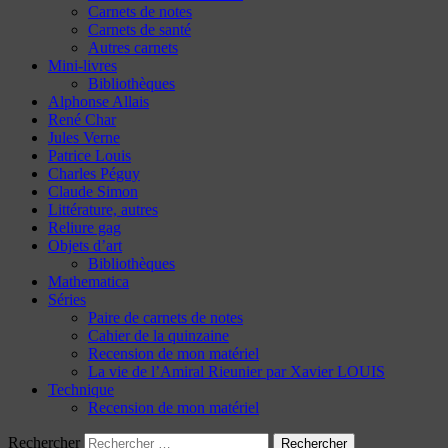
Carnets de notes
Carnets de santé
Autres carnets
Mini-livres
Bibliothèques
Alphonse Allais
René Char
Jules Verne
Patrice Louis
Charles Péguy
Claude Simon
Littérature, autres
Reliure gag
Objets d’art
Bibliothèques
Mathematica
Séries
Paire de carnets de notes
Cahier de la quinzaine
Recension de mon matériel
La vie de l’Amiral Rieunier par Xavier LOUIS
Technique
Recension de mon matériel
Rechercher