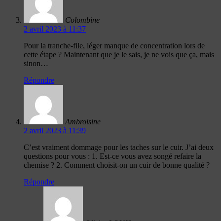
Colombine
2 avril 2023 à 11:37
Pour la tranche-file, léger manque de concentration lors de
cette étape ? Maintenant que je le sais, je ne vois que ça, mais
sinon…
Répondre
Ambroisine
2 avril 2023 à 11:39
C’est vraiment dommage pour les taches sur le cuir. J’ai deux
questions pour vous : 1. Est-ce vous avez songé refaire la
chemise ? 2. Comment choisit-on un cuir de bonne qualité ?
Répondre