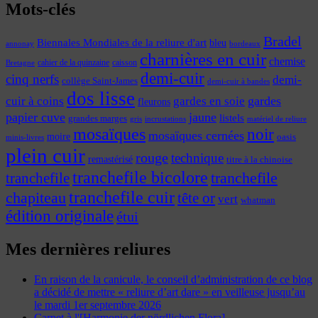
Mots-clés
Bradel
Biennales Mondiales de la reliure d'art
bleu
annonay
bordeaux
charnières en cuir
chemise
cahier de la quinzaine
caisson
Bretagne
demi-cuir
cinq nerfs
demi-
collège Saint-James
demi-cuir à bandes
dos lisse
cuir à coins
gardes
gardes en soie
fleurons
papier cuve
jaune
listels
grandes marges
incrustations
gris
matériel de reliure
mosaïques
noir
mosaïques cernées
moire
oasis
minis-livres
plein cuir
rouge
technique
remastérisé
titre à la chinoise
tranchefile bicolore
tranchefile
tranchefile
tranchefile cuir
chapiteau
tête or
vert
whatman
édition originale
étui
Mes dernières reliures
En raison de la canicule, le conseil d’administration de ce blog
a décidé de mettre « reliure d’art dare » en veilleuse jusqu’au
le mardi 1er septembre 2026
Carnet à l'[Harmonie der nördlichen Flora]