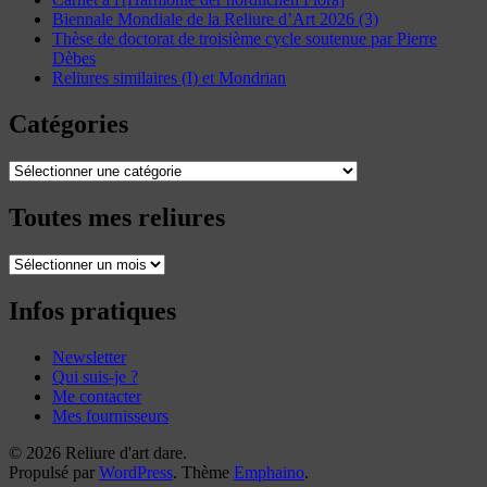
Biennale Mondiale de la Reliure d’Art 2026 (3)
Thèse de doctorat de troisième cycle soutenue par Pierre
Dèbes
Reliures similaires (I) et Mondrian
Catégories
Catégories
Toutes mes reliures
Toutes
mes
reliures
Infos pratiques
Newsletter
Qui suis-je ?
Me contacter
Mes fournisseurs
© 2026 Reliure d'art dare.
Propulsé par
WordPress
. Thème
Emphaino
.