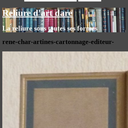
Reliure d'art dare
La reliure sous toutes ses formes
rene-char-artines-cartonnage-editeur-