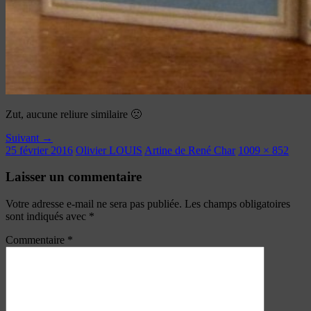
Zut, aucune reliure similaire 🙁
Suivant →
25 février 2016
Olivier LOUIS
Artine de René Char
1009 × 852
Laisser un commentaire
Votre adresse e-mail ne sera pas publiée.
Les champs obligatoires
sont indiqués avec
*
Commentaire
*