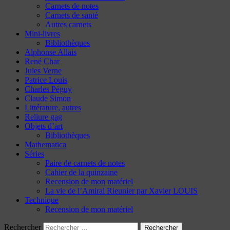
Carnets de notes
Carnets de santé
Autres carnets
Mini-livres
Bibliothèques
Alphonse Allais
René Char
Jules Verne
Patrice Louis
Charles Péguy
Claude Simon
Littérature, autres
Reliure gag
Objets d’art
Bibliothèques
Mathematica
Séries
Paire de carnets de notes
Cahier de la quinzaine
Recension de mon matériel
La vie de l’Amiral Rieunier par Xavier LOUIS
Technique
Recension de mon matériel
Rechercher