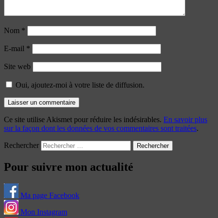
Nom
*
E-mail
*
Site web
Oui, ajoutez-moi à votre liste de diffusion.
Ce site utilise Akismet pour réduire les indésirables.
En savoir plus
sur la façon dont les données de vos commentaires sont traitées
.
Rechercher
Pour suivre mon actualité
Ma page Facebook
Mon Instagram