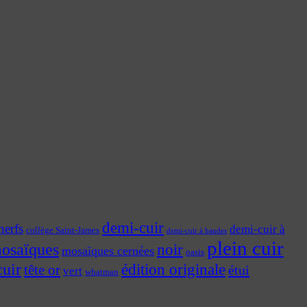
demi-cuir
nerfs
demi-cuir à
collège Saint-James
demi-cuir à bandes
plein cuir
osaïques
noir
mosaïques cernées
oasis
cuir
édition originale
tête or
étui
vert
whatman