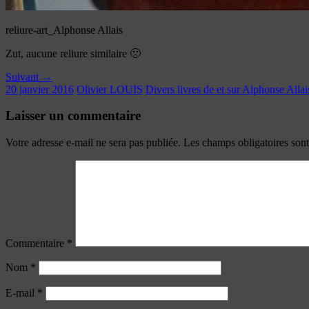
reliure-art_Alphonse Allais
Zut, aucune reliure similaire 🙁
Suivant →
20 janvier 2016
Olivier LOUIS
Divers livres de et sur Alphonse Allai
Laisser un commentaire
Votre adresse e-mail ne sera pas publiée.
Les champs obligatoires son
Commentaire
*
Nom
*
E-mail
*