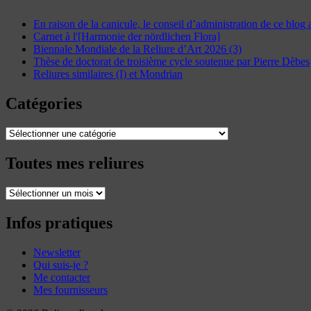
En raison de la canicule, le conseil d’administration de ce blog
Carnet à l'[Harmonie der nördlichen Flora]
Biennale Mondiale de la Reliure d’Art 2026 (3)
Thèse de doctorat de troisième cycle soutenue par Pierre Dèbes
Reliures similaires (I) et Mondrian
Catégories
Catégories
Toutes mes reliures
Toutes
mes
reliures
Infos pratiques
Newsletter
Qui suis-je ?
Me contacter
Mes fournisseurs