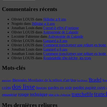
Commentaires récents
Olivier LOUIS
dans
Héloïse a 9 ans
Nognio
dans
Héloïse a 9 ans
Jonathan Louis
dans
Carnet à effet d’optique
Olivier LOUIS
dans
Astronomie de Lalande
Lecointe Fabienne
dans
Astronomie de Lalande
Olivier LOUIS
dans
Gaspard a 8 ans
Olivier LOUIS
dans
Comment transformer une reliure en boite 
Jonathan Louis
dans
Gaspard a 8 ans
Jonathan Louis
dans
Comment transformer une reliure en boite 
Olivier LOUIS
dans
Rouletabille tête-bêche, les trois
Mots-clés
Bradel
Biennales Mondiales de la reliure d'art
bleu
annonay
Bre
bordeaux
dos lisse
coins
gardes papier cuve
gardes en soie
fleurons
tranc
tranchefile
rouge
technique
remastérisé
titre à la chinoise
Mes dernières reliures