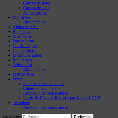
Carnets de notes
Carnets de santé
Autres carnets
Mini-livres
Bibliothèques
Alphonse Allais
René Char
Jules Verne
Patrice Louis
Charles Péguy
Claude Simon
Littérature, autres
Reliure gag
Objets d’art
Bibliothèques
Mathematica
Séries
Paire de carnets de notes
Cahier de la quinzaine
Recension de mon matériel
La vie de l’Amiral Rieunier par Xavier LOUIS
Technique
Recension de mon matériel
Rechercher