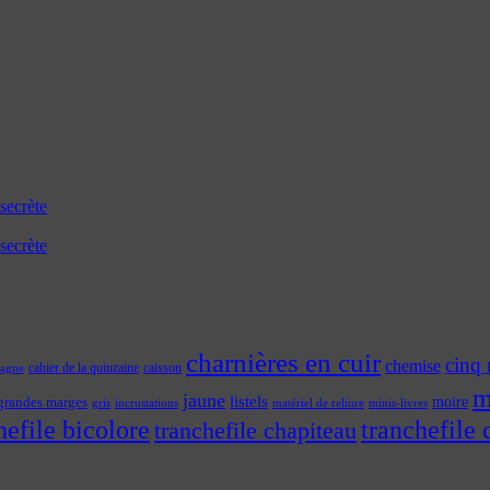
secrète
secrète
charnières en cuir
cinq 
chemise
cahier de la quinzaine
caisson
tagne
m
jaune
listels
moire
grandes marges
incrustations
gris
matériel de reliure
minis-livres
hefile bicolore
tranchefile 
tranchefile chapiteau