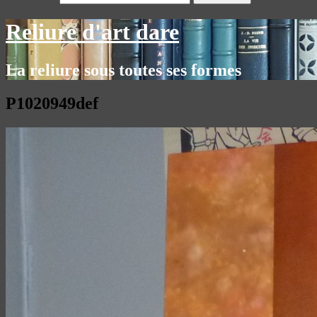
Reliure d'art dare
La reliure sous toutes ses formes
P1020949def