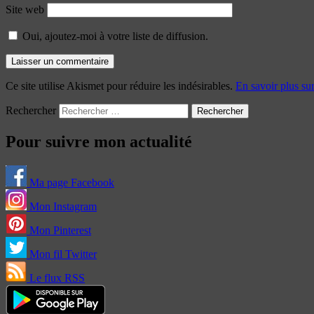
Site web
Oui, ajoutez-moi à votre liste de diffusion.
Ce site utilise Akismet pour réduire les indésirables.
En savoir plus su
Rechercher
Pour suivre mon actualité
Ma page Facebook
Mon Instagram
Mon Pinterest
Mon fil Twitter
Le flux RSS