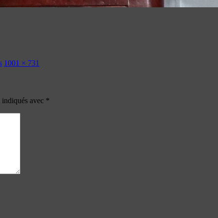
s
1001 × 731
t indiqués avec
*