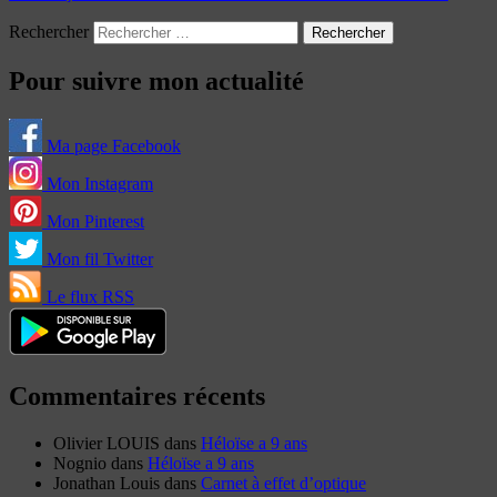
Rechercher
Pour suivre mon actualité
Ma page Facebook
Mon Instagram
Mon Pinterest
Mon fil Twitter
Le flux RSS
Commentaires récents
Olivier LOUIS
dans
Héloïse a 9 ans
Nognio
dans
Héloïse a 9 ans
Jonathan Louis
dans
Carnet à effet d’optique