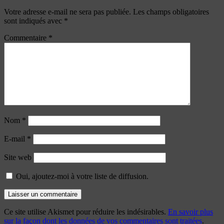
Votre adresse e-mail ne sera pas publiée.
Les champs obligatoires
sont indiqués avec
*
Commentaire
*
Nom
*
E-mail
*
Site web
Oui, ajoutez-moi à votre liste de diffusion.
Ce site utilise Akismet pour réduire les indésirables.
En savoir plus
sur la façon dont les données de vos commentaires sont traitées
.