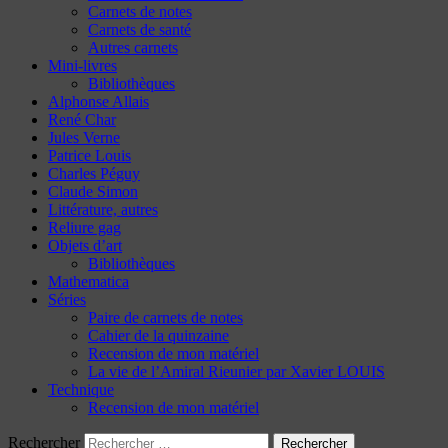
Carnets de notes
Carnets de santé
Autres carnets
Mini-livres
Bibliothèques
Alphonse Allais
René Char
Jules Verne
Patrice Louis
Charles Péguy
Claude Simon
Littérature, autres
Reliure gag
Objets d’art
Bibliothèques
Mathematica
Séries
Paire de carnets de notes
Cahier de la quinzaine
Recension de mon matériel
La vie de l’Amiral Rieunier par Xavier LOUIS
Technique
Recension de mon matériel
Rechercher