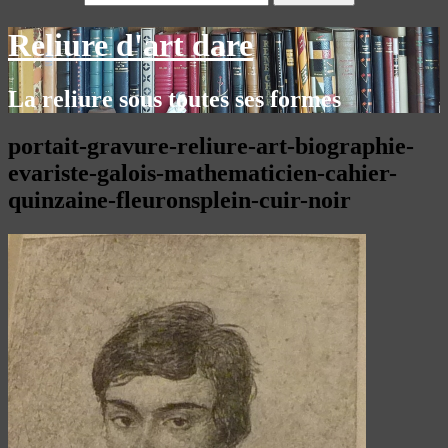
Reliure d'art dare
La reliure sous toutes ses formes
portait-gravure-reliure-art-biographie-
evariste-galois-mathematicien-cahier-
quinzaine-fleuronsplein-cuir-noir