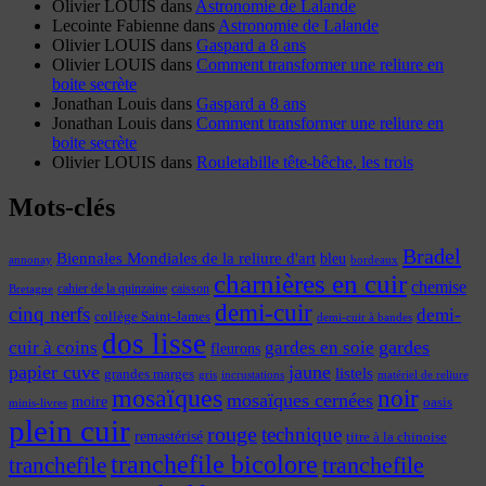
Olivier LOUIS
dans
Astronomie de Lalande
Lecointe Fabienne
dans
Astronomie de Lalande
Olivier LOUIS
dans
Gaspard a 8 ans
Olivier LOUIS
dans
Comment transformer une reliure en
boite secrète
Jonathan Louis
dans
Gaspard a 8 ans
Jonathan Louis
dans
Comment transformer une reliure en
boite secrète
Olivier LOUIS
dans
Rouletabille tête-bêche, les trois
Mots-clés
Bradel
Biennales Mondiales de la reliure d'art
bleu
annonay
bordeaux
charnières en cuir
chemise
cahier de la quinzaine
caisson
Bretagne
demi-cuir
cinq nerfs
demi-
collège Saint-James
demi-cuir à bandes
dos lisse
cuir à coins
gardes
gardes en soie
fleurons
papier cuve
jaune
listels
grandes marges
incrustations
gris
matériel de reliure
mosaïques
noir
mosaïques cernées
moire
oasis
minis-livres
plein cuir
rouge
technique
remastérisé
titre à la chinoise
tranchefile bicolore
tranchefile
tranchefile