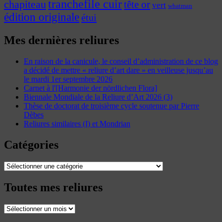
tranchefile cuir
chapiteau
tête or
vert
whatman
édition originale
étui
Mes dernières reliures
En raison de la canicule, le conseil d’administration de ce blog
a décidé de mettre « reliure d’art dare » en veilleuse jusqu’au
le mardi 1er septembre 2026
Carnet à l'[Harmonie der nördlichen Flora]
Biennale Mondiale de la Reliure d’Art 2026 (3)
Thèse de doctorat de troisième cycle soutenue par Pierre
Dèbes
Reliures similaires (I) et Mondrian
Catégories
Catégories
Toutes mes reliures
Toutes
mes