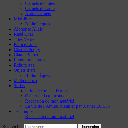
Carnets de notes
Carnets de santé
Autres carnets
Mini-livres
Bibliothèques
Alphonse Allais
René Char
Jules Verne
Patrice Louis
Charles Péguy
Claude Simon
Littérature, autres
Reliure gag
Objets d’art
Bibliothèques
Mathematica
Séries
Paire de carnets de notes
Cahier de la quinzaine
Recension de mon matériel
La vie de l’Amiral Rieunier par Xavier LOUIS
Technique
Recension de mon matériel
Rechercher