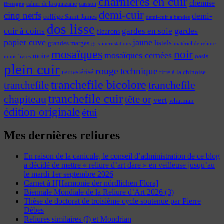
charnières en cuir
chemise
cahier de la quinzaine
caisson
Bretagne
demi-cuir
cinq nerfs
demi-
collège Saint-James
demi-cuir à bandes
dos lisse
cuir à coins
gardes
gardes en soie
fleurons
papier cuve
jaune
listels
grandes marges
incrustations
gris
matériel de reliure
mosaïques
noir
mosaïques cernées
moire
oasis
minis-livres
plein cuir
rouge
technique
remastérisé
titre à la chinoise
tranchefile bicolore
tranchefile
tranchefile
tranchefile cuir
chapiteau
tête or
vert
whatman
édition originale
étui
Mes dernières reliures
En raison de la canicule, le conseil d’administration de ce blog
a décidé de mettre « reliure d’art dare » en veilleuse jusqu’au
le mardi 1er septembre 2026
Carnet à l'[Harmonie der nördlichen Flora]
Biennale Mondiale de la Reliure d’Art 2026 (3)
Thèse de doctorat de troisième cycle soutenue par Pierre
Dèbes
Reliures similaires (I) et Mondrian