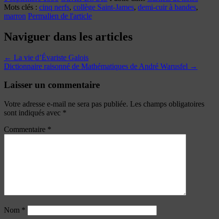
Mots clés :
cinq nerfs
,
collège Saint-James
,
demi-cuir à bandes
,
marron
Permalien de l'article
Naviguer dans les articles
←
La vie d’Évariste Galois
Dictionnaire raisonné de Mathématiques de André Warusfel
→
Laisser un commentaire
Votre adresse e-mail ne sera pas publiée.
Les champs obligatoires
sont indiqués avec
*
Commentaire
*
Nom
*