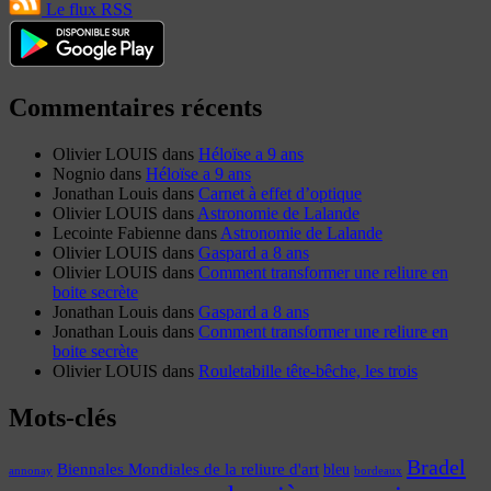
Le flux RSS
Commentaires récents
Olivier LOUIS
dans
Héloïse a 9 ans
Nognio
dans
Héloïse a 9 ans
Jonathan Louis
dans
Carnet à effet d’optique
Olivier LOUIS
dans
Astronomie de Lalande
Lecointe Fabienne
dans
Astronomie de Lalande
Olivier LOUIS
dans
Gaspard a 8 ans
Olivier LOUIS
dans
Comment transformer une reliure en
boite secrète
Jonathan Louis
dans
Gaspard a 8 ans
Jonathan Louis
dans
Comment transformer une reliure en
boite secrète
Olivier LOUIS
dans
Rouletabille tête-bêche, les trois
Mots-clés
Bradel
Biennales Mondiales de la reliure d'art
bleu
annonay
bordeaux