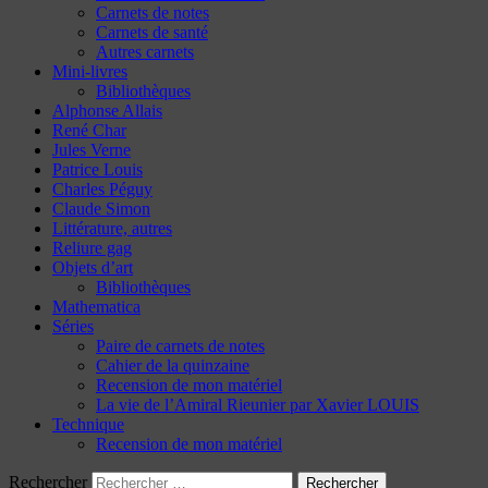
Carnets de notes
Carnets de santé
Autres carnets
Mini-livres
Bibliothèques
Alphonse Allais
René Char
Jules Verne
Patrice Louis
Charles Péguy
Claude Simon
Littérature, autres
Reliure gag
Objets d’art
Bibliothèques
Mathematica
Séries
Paire de carnets de notes
Cahier de la quinzaine
Recension de mon matériel
La vie de l’Amiral Rieunier par Xavier LOUIS
Technique
Recension de mon matériel
Rechercher