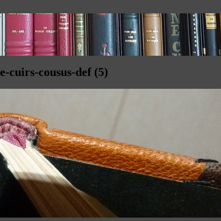
-cuirs-cousus-def (5)