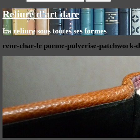
Reliure d'art dare
La reliure sous toutes ses formes
rene-char-le poeme-pulverise-patchwork-de