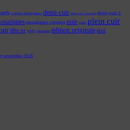
demi-cuir
nerfs
demi-cuir à
collège Saint-James
demi-cuir à bandes
plein cuir
osaïques
noir
mosaïques cernées
oasis
cuir
édition originale
tête or
étui
vert
whatman
 1er septembre 2026