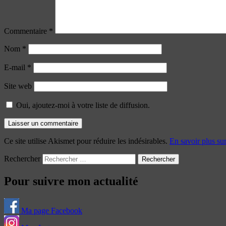
Commentaire
*
Nom
*
E-mail
*
Site web
Oui, ajoutez-moi à votre liste de diffusion.
Ce site utilise Akismet pour réduire les indésirables.
En savoir plus su
Rechercher
Pour suivre mon actualité
Ma page Facebook