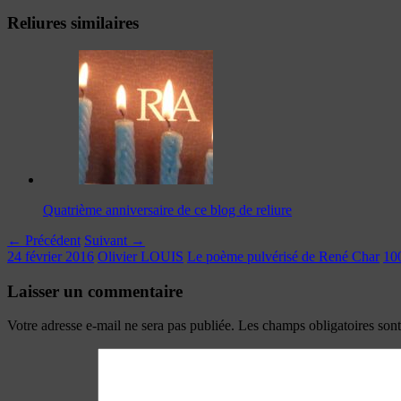
Reliures similaires
Quatrième anniversaire de ce blog de reliure
← Précédent
Suivant →
24 février 2016
Olivier LOUIS
Le poème pulvérisé de René Char
10
Laisser un commentaire
Votre adresse e-mail ne sera pas publiée.
Les champs obligatoires son