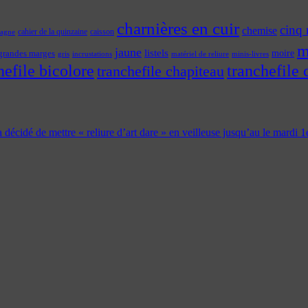
charnières en cuir
cinq 
chemise
cahier de la quinzaine
caisson
tagne
m
jaune
listels
moire
grandes marges
incrustations
gris
matériel de reliure
minis-livres
hefile bicolore
tranchefile 
tranchefile chapiteau
 a décidé de mettre « reliure d’art dare » en veilleuse jusqu’au le mardi