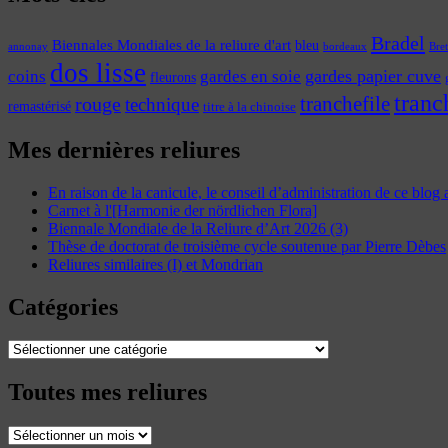
Bradel
Biennales Mondiales de la reliure d'art
bleu
annonay
Bre
bordeaux
dos lisse
coins
gardes papier cuve
gardes en soie
fleurons
tranc
tranchefile
rouge
technique
remastérisé
titre à la chinoise
Mes dernières reliures
En raison de la canicule, le conseil d’administration de ce blog
Carnet à l'[Harmonie der nördlichen Flora]
Biennale Mondiale de la Reliure d’Art 2026 (3)
Thèse de doctorat de troisième cycle soutenue par Pierre Dèbes
Reliures similaires (I) et Mondrian
Catégories
Catégories
Toutes mes reliures
Toutes