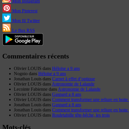
Mon Instagram
Mon Pinterest
Mon fil Twitter
Le flux RSS
Commentaires récents
Olivier LOUIS
dans
Héloïse a 9 ans
Nognio
dans
Héloïse a 9 ans
Jonathan Louis
dans
Carnet à effet d’optique
Olivier LOUIS
dans
Astronomie de Lalande
Lecointe Fabienne
dans
Astronomie de Lalande
Olivier LOUIS
dans
Gaspard a 8 ans
Olivier LOUIS
dans
Comment transformer une reliure en boite 
Jonathan Louis
dans
Gaspard a 8 ans
Jonathan Louis
dans
Comment transformer une reliure en boite 
Olivier LOUIS
dans
Rouletabille tête-bêche, les trois
Mots-clés