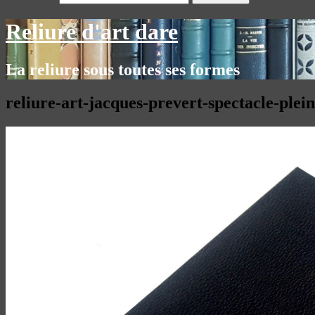
Reliure d'art dare
La reliure sous toutes ses formes
reliure-art-jacques-prevert-spectacle-ple