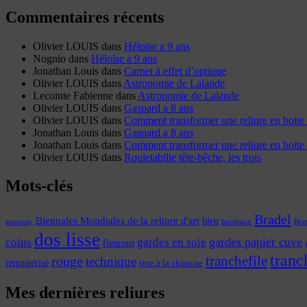
Commentaires récents
Olivier LOUIS
dans
Héloïse a 9 ans
Nognio
dans
Héloïse a 9 ans
Jonathan Louis
dans
Carnet à effet d’optique
Olivier LOUIS
dans
Astronomie de Lalande
Lecointe Fabienne
dans
Astronomie de Lalande
Olivier LOUIS
dans
Gaspard a 8 ans
Olivier LOUIS
dans
Comment transformer une reliure en boite 
Jonathan Louis
dans
Gaspard a 8 ans
Jonathan Louis
dans
Comment transformer une reliure en boite 
Olivier LOUIS
dans
Rouletabille tête-bêche, les trois
Mots-clés
Bradel
Biennales Mondiales de la reliure d'art
bleu
annonay
Bre
bordeaux
dos lisse
coins
gardes papier cuve
gardes en soie
fleurons
tranc
tranchefile
rouge
technique
remastérisé
titre à la chinoise
Mes dernières reliures