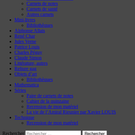
Carnets de notes
Carnets de santé
Autres carnets
Mini-livres
Bibliothèques
Alphonse Allais
René Char
Jules Verne
Patrice Louis
Charles Péguy
Claude Simon
Littérature, autres
Reliure gag
Objets d’art
Bibliothèques
Mathematica
Séries
Paire de carnets de notes
Cahier de la quinzaine
Recension de mon matériel
La vie de l’Amiral Rieunier par Xavier LOUIS
Technique
Recension de mon matériel
Rechercher