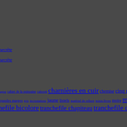
secrète
secrète
charnières en cuir
cinq 
chemise
cahier de la quinzaine
caisson
tagne
m
jaune
listels
moire
grandes marges
incrustations
gris
matériel de reliure
minis-livres
hefile bicolore
tranchefile 
tranchefile chapiteau