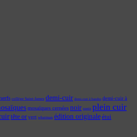
demi-cuir
nerfs
demi-cuir à
collège Saint-James
demi-cuir à bandes
plein cuir
osaïques
noir
mosaïques cernées
oasis
cuir
édition originale
tête or
étui
vert
whatman