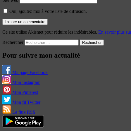
Site web
Oui, ajoutez-moi à votre liste de diffusion.
Ce site utilise Akismet pour réduire les indésirables.
En savoir plus su
Rechercher
Pour suivre mon actualité
Ma page Facebook
Mon Instagram
Mon Pinterest
Mon fil Twitter
Le flux RSS