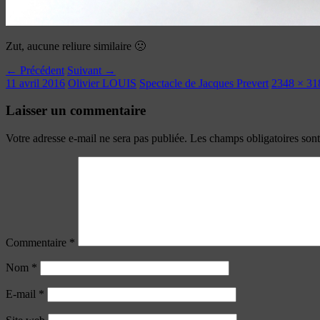
Zut, aucune reliure similaire 🙁
← Précédent
Suivant →
11 avril 2016
Olivier LOUIS
Spectacle de Jacques Prevert
2348 × 31
Laisser un commentaire
Votre adresse e-mail ne sera pas publiée.
Les champs obligatoires son
Commentaire
*
Nom
*
E-mail
*