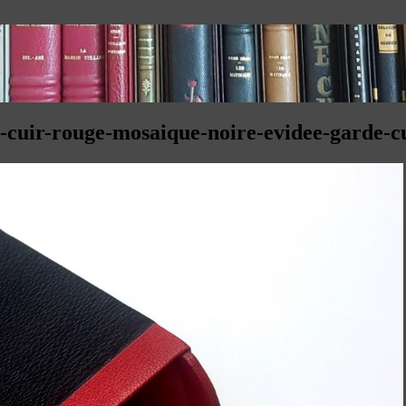
in-cuir-rouge-mosaique-noire-evidee-garde-c