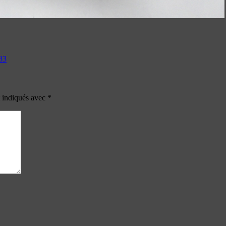
83
t indiqués avec
*