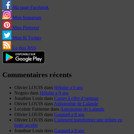
Ma page Facebook
Mon Instagram
Mon Pinterest
Mon fil Twitter
Le flux RSS
Commentaires récents
Olivier LOUIS
dans
Héloïse a 9 ans
Nognio
dans
Héloïse a 9 ans
Jonathan Louis
dans
Carnet à effet d’optique
Olivier LOUIS
dans
Astronomie de Lalande
Lecointe Fabienne
dans
Astronomie de Lalande
Olivier LOUIS
dans
Gaspard a 8 ans
Olivier LOUIS
dans
Comment transformer une reliure en
boite secrète
Jonathan Louis
dans
Gaspard a 8 ans