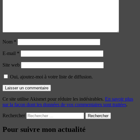
Nom
*
E-mail
*
Site web
Oui, ajoutez-moi à votre liste de diffusion.
Ce site utilise Akismet pour réduire les indésirables.
En savoir plus
sur la façon dont les données de vos commentaires sont traitées
.
Rechercher
Pour suivre mon actualité