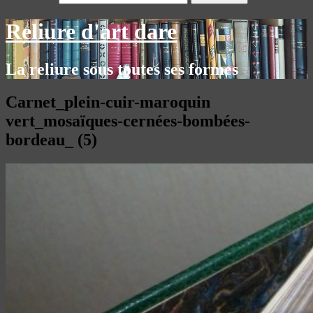
Reliure d'art dare
La reliure sous toutes ses formes
Carnet_plein-cuir-maroquin
vert_mosaïques-cernées-bombées-
bordeau_ (5)