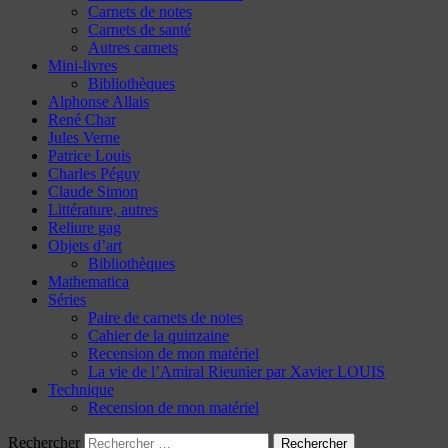
Carnets de notes
Carnets de santé
Autres carnets
Mini-livres
Bibliothèques
Alphonse Allais
René Char
Jules Verne
Patrice Louis
Charles Péguy
Claude Simon
Littérature, autres
Reliure gag
Objets d’art
Bibliothèques
Mathematica
Séries
Paire de carnets de notes
Cahier de la quinzaine
Recension de mon matériel
La vie de l’Amiral Rieunier par Xavier LOUIS
Technique
Recension de mon matériel
Rechercher