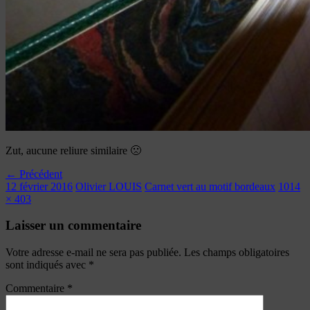
Zut, aucune reliure similaire 🙁
← Précédent
12 février 2016
Olivier LOUIS
Carnet vert au motif bordeaux
1014
× 403
Laisser un commentaire
Votre adresse e-mail ne sera pas publiée.
Les champs obligatoires
sont indiqués avec
*
Commentaire
*