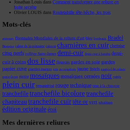
Jonathan Louis
dans
Comment transformer une reliure en
boite secrète
Olivier LOUIS
dans
Rouletabille tête-bêche, les trois
Mots-clés
Bradel
Biennales Mondiales de la reliure d'art
bleu
annonay
bordeaux
charnières en cuir
chemise
cahier de la quinzaine
caisson
Bretagne
demi-cuir
cinq nerfs
demi-
collège Saint-James
demi-cuir à bandes
dos lisse
cuir à coins
gardes
gardes en soie
fleurons
papier cuve
jaune
listels
grandes marges
incrustations
gris
matériel de reliure
mosaïques
noir
mosaïques cernées
moire
oasis
minis-livres
plein cuir
rouge
technique
remastérisé
titre à la chinoise
tranchefile bicolore
tranchefile
tranchefile
tranchefile cuir
chapiteau
tête or
vert
whatman
édition originale
étui
Mes dernières reliures