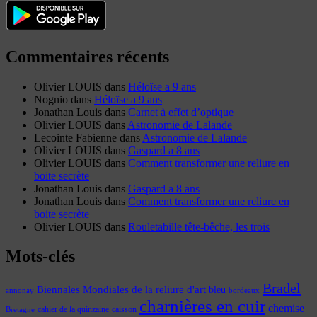
Commentaires récents
Olivier LOUIS
dans
Héloïse a 9 ans
Nognio
dans
Héloïse a 9 ans
Jonathan Louis
dans
Carnet à effet d’optique
Olivier LOUIS
dans
Astronomie de Lalande
Lecointe Fabienne
dans
Astronomie de Lalande
Olivier LOUIS
dans
Gaspard a 8 ans
Olivier LOUIS
dans
Comment transformer une reliure en
boite secrète
Jonathan Louis
dans
Gaspard a 8 ans
Jonathan Louis
dans
Comment transformer une reliure en
boite secrète
Olivier LOUIS
dans
Rouletabille tête-bêche, les trois
Mots-clés
Bradel
Biennales Mondiales de la reliure d'art
bleu
annonay
bordeaux
charnières en cuir
chemise
cahier de la quinzaine
caisson
Bretagne