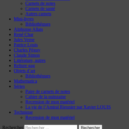
Carnets de notes
Carnets de santé
Autres carnets
Mini-livres
Bibliothèques
Alphonse Allais
René Char
Jules Verne
Patrice Louis
Charles Péguy
Claude Simon
Littérature, autres
Reliure gag
Objets d’art
Bibliothèques
Mathematica
Séries
Paire de carnets de notes
Cahier de la quinzaine
Recension de mon matériel
La vie de l’Amiral Rieunier par Xavier LOUIS
Technique
Recension de mon matériel
Rechercher