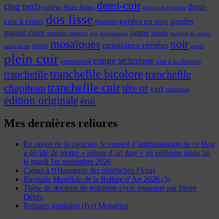
demi-cuir
cinq nerfs
demi-
collège Saint-James
demi-cuir à bandes
dos lisse
cuir à coins
gardes
gardes en soie
fleurons
papier cuve
jaune
listels
grandes marges
incrustations
gris
matériel de reliure
mosaïques
noir
mosaïques cernées
moire
oasis
minis-livres
plein cuir
rouge
technique
remastérisé
titre à la chinoise
tranchefile bicolore
tranchefile
tranchefile
tranchefile cuir
chapiteau
tête or
vert
whatman
édition originale
étui
Mes dernières reliures
En raison de la canicule, le conseil d’administration de ce blog
a décidé de mettre « reliure d’art dare » en veilleuse jusqu’au
le mardi 1er septembre 2026
Carnet à l'[Harmonie der nördlichen Flora]
Biennale Mondiale de la Reliure d’Art 2026 (3)
Thèse de doctorat de troisième cycle soutenue par Pierre
Dèbes
Reliures similaires (I) et Mondrian