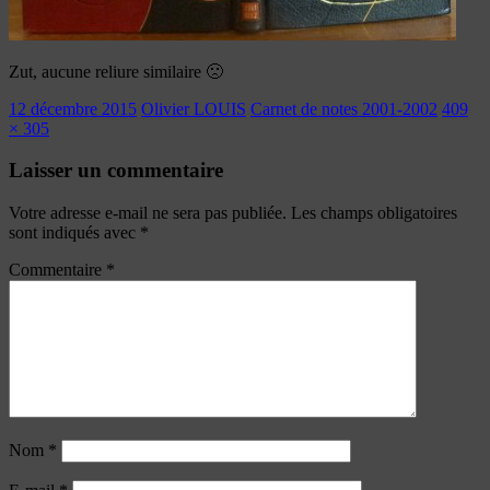
Zut, aucune reliure similaire 🙁
12 décembre 2015
Olivier LOUIS
Carnet de notes 2001-2002
409
× 305
Laisser un commentaire
Votre adresse e-mail ne sera pas publiée.
Les champs obligatoires
sont indiqués avec
*
Commentaire
*
Nom
*