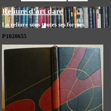
Reliure d'art dare
La reliure sous toutes ses formes
P1020655