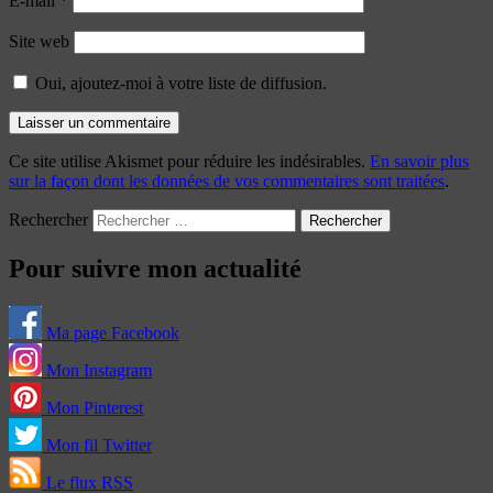
E-mail
*
Site web
Oui, ajoutez-moi à votre liste de diffusion.
Ce site utilise Akismet pour réduire les indésirables.
En savoir plus
sur la façon dont les données de vos commentaires sont traitées
.
Rechercher
Pour suivre mon actualité
Ma page Facebook
Mon Instagram
Mon Pinterest
Mon fil Twitter
Le flux RSS