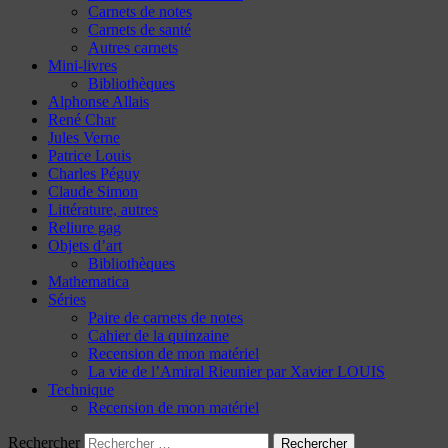
Carnets de notes
Carnets de santé
Autres carnets
Mini-livres
Bibliothèques
Alphonse Allais
René Char
Jules Verne
Patrice Louis
Charles Péguy
Claude Simon
Littérature, autres
Reliure gag
Objets d’art
Bibliothèques
Mathematica
Séries
Paire de carnets de notes
Cahier de la quinzaine
Recension de mon matériel
La vie de l’Amiral Rieunier par Xavier LOUIS
Technique
Recension de mon matériel
Rechercher