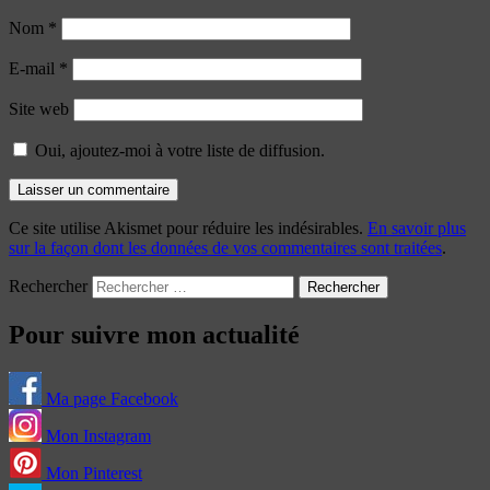
Nom
*
E-mail
*
Site web
Oui, ajoutez-moi à votre liste de diffusion.
Ce site utilise Akismet pour réduire les indésirables.
En savoir plus
sur la façon dont les données de vos commentaires sont traitées
.
Rechercher
Pour suivre mon actualité
Ma page Facebook
Mon Instagram
Mon Pinterest