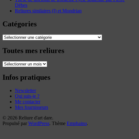
Dèbes
Reliures similaires (I) et Mondrian
Catégories
Catégories
Toutes mes reliures
Toutes
mes
reliures
Infos pratiques
Newsletter
Qui suis-je ?
Me contacter
Mes fournisseurs
© 2026 Reliure d'art dare.
Propulsé par
WordPress
. Thème
Emphaino
.