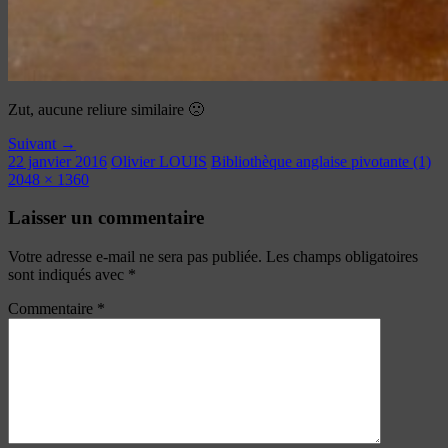
Zut, aucune reliure similaire 🙁
Suivant →
22 janvier 2016
Olivier LOUIS
Bibliothèque anglaise pivotante (1)
2048 × 1360
Laisser un commentaire
Votre adresse e-mail ne sera pas publiée.
Les champs obligatoires
sont indiqués avec
*
Commentaire
*