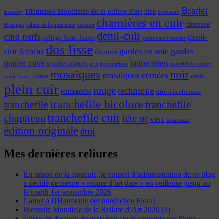
Bradel
Biennales Mondiales de la reliure d'art
bleu
annonay
bordeaux
charnières en cuir
chemise
cahier de la quinzaine
caisson
Bretagne
demi-cuir
cinq nerfs
demi-
collège Saint-James
demi-cuir à bandes
dos lisse
cuir à coins
gardes
gardes en soie
fleurons
papier cuve
jaune
listels
grandes marges
incrustations
gris
matériel de reliure
mosaïques
noir
mosaïques cernées
moire
oasis
minis-livres
plein cuir
rouge
technique
remastérisé
titre à la chinoise
tranchefile bicolore
tranchefile
tranchefile
tranchefile cuir
chapiteau
tête or
vert
whatman
édition originale
étui
Mes dernières reliures
En raison de la canicule, le conseil d’administration de ce blog
a décidé de mettre « reliure d’art dare » en veilleuse jusqu’au
le mardi 1er septembre 2026
Carnet à l'[Harmonie der nördlichen Flora]
Biennale Mondiale de la Reliure d’Art 2026 (3)
Thèse de doctorat de troisième cycle soutenue par Pierre