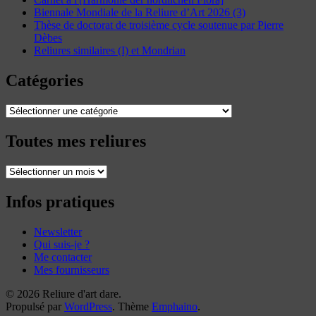
Biennale Mondiale de la Reliure d’Art 2026 (3)
Thèse de doctorat de troisième cycle soutenue par Pierre
Dèbes
Reliures similaires (I) et Mondrian
Catégories
Catégories
Toutes mes reliures
Toutes
mes
reliures
Infos pratiques
Newsletter
Qui suis-je ?
Me contacter
Mes fournisseurs
© 2026 Reliure d'art dare.
Propulsé par
WordPress
. Thème
Emphaino
.