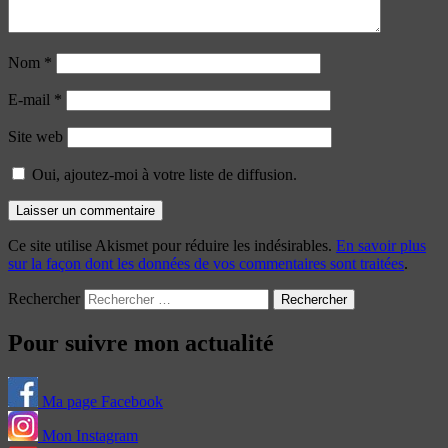
Nom
*
E-mail
*
Site web
Oui, ajoutez-moi à votre liste de diffusion.
Ce site utilise Akismet pour réduire les indésirables.
En savoir plus
sur la façon dont les données de vos commentaires sont traitées
.
Rechercher
Pour suivre mon actualité
Ma page Facebook
Mon Instagram