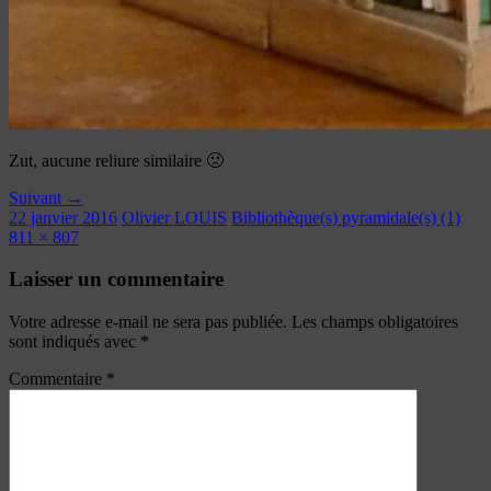
Zut, aucune reliure similaire 🙁
Suivant →
22 janvier 2016
Olivier LOUIS
Bibliothèque(s) pyramidale(s) (1)
811 × 807
Laisser un commentaire
Votre adresse e-mail ne sera pas publiée.
Les champs obligatoires
sont indiqués avec
*
Commentaire
*