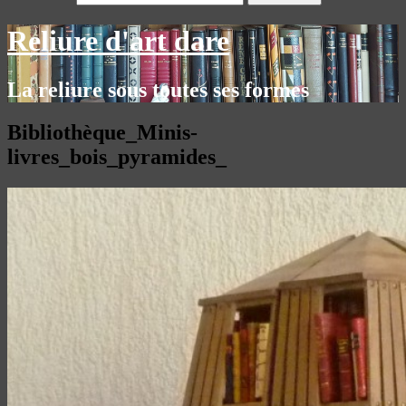
Reliure d'art dare
La reliure sous toutes ses formes
Bibliothèque_Minis-
livres_bois_pyramides_