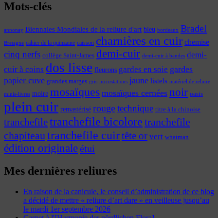
Mots-clés
Bradel
Biennales Mondiales de la reliure d'art
bleu
annonay
bordeaux
charnières en cuir
chemise
cahier de la quinzaine
caisson
Bretagne
demi-cuir
cinq nerfs
demi-
collège Saint-James
demi-cuir à bandes
dos lisse
cuir à coins
gardes
gardes en soie
fleurons
papier cuve
jaune
listels
grandes marges
incrustations
gris
matériel de reliure
mosaïques
noir
mosaïques cernées
moire
oasis
minis-livres
plein cuir
rouge
technique
remastérisé
titre à la chinoise
tranchefile bicolore
tranchefile
tranchefile
tranchefile cuir
chapiteau
tête or
vert
whatman
édition originale
étui
Mes dernières reliures
En raison de la canicule, le conseil d’administration de ce blog
a décidé de mettre « reliure d’art dare » en veilleuse jusqu’au
le mardi 1er septembre 2026
Carnet à l'[Harmonie der nördlichen Flora]