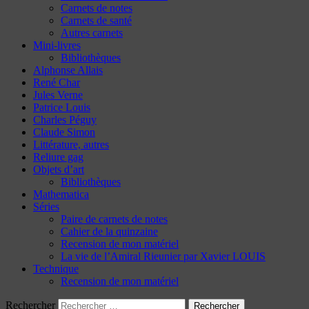
Carnets de notes
Carnets de santé
Autres carnets
Mini-livres
Bibliothèques
Alphonse Allais
René Char
Jules Verne
Patrice Louis
Charles Péguy
Claude Simon
Littérature, autres
Reliure gag
Objets d’art
Bibliothèques
Mathematica
Séries
Paire de carnets de notes
Cahier de la quinzaine
Recension de mon matériel
La vie de l’Amiral Rieunier par Xavier LOUIS
Technique
Recension de mon matériel
Rechercher