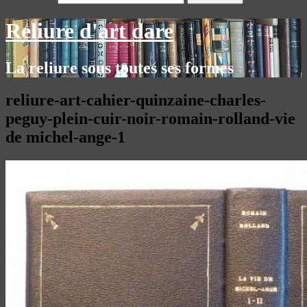
Reliure d'art dare
La reliure sous toutes ses formes
reliure-art-cahier-quinzaine-charles-
peguy-plein-cuir-noir-romain-rolland-vie
de michel-ange-1