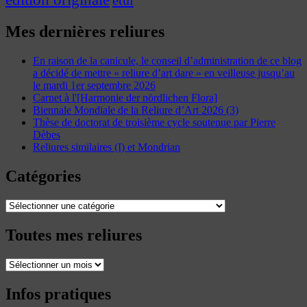
étui
Mes dernières reliures
En raison de la canicule, le conseil d’administration de ce blog
a décidé de mettre « reliure d’art dare » en veilleuse jusqu’au
le mardi 1er septembre 2026
Carnet à l'[Harmonie der nördlichen Flora]
Biennale Mondiale de la Reliure d’Art 2026 (3)
Thèse de doctorat de troisième cycle soutenue par Pierre
Dèbes
Reliures similaires (I) et Mondrian
Catégories
Catégories
Toutes mes reliures
Toutes
mes
reliures
Infos pratiques