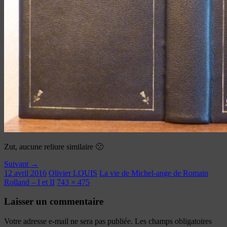
Zut, aucune reliure similaire 🙁
Suivant →
12 avril 2016
Olivier LOUIS
La vie de Michel-ange de Romain
Rolland – I et II
743 × 475
Laisser un commentaire
Votre adresse e-mail ne sera pas publiée.
Les champs obligatoires