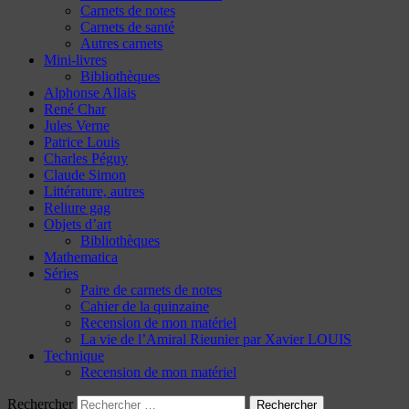
Carnets de notes
Carnets de santé
Autres carnets
Mini-livres
Bibliothèques
Alphonse Allais
René Char
Jules Verne
Patrice Louis
Charles Péguy
Claude Simon
Littérature, autres
Reliure gag
Objets d’art
Bibliothèques
Mathematica
Séries
Paire de carnets de notes
Cahier de la quinzaine
Recension de mon matériel
La vie de l’Amiral Rieunier par Xavier LOUIS
Technique
Recension de mon matériel
Rechercher