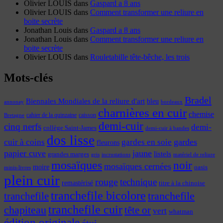
Olivier LOUIS
dans
Gaspard a 8 ans
Olivier LOUIS
dans
Comment transformer une reliure en
boite secrète
Jonathan Louis
dans
Gaspard a 8 ans
Jonathan Louis
dans
Comment transformer une reliure en
boite secrète
Olivier LOUIS
dans
Rouletabille tête-bêche, les trois
Mots-clés
Bradel
Biennales Mondiales de la reliure d'art
bleu
annonay
bordeaux
charnières en cuir
chemise
cahier de la quinzaine
caisson
Bretagne
demi-cuir
cinq nerfs
demi-
collège Saint-James
demi-cuir à bandes
dos lisse
cuir à coins
gardes
gardes en soie
fleurons
papier cuve
jaune
listels
grandes marges
incrustations
gris
matériel de reliure
mosaïques
noir
mosaïques cernées
moire
oasis
minis-livres
plein cuir
rouge
technique
remastérisé
titre à la chinoise
tranchefile bicolore
tranchefile
tranchefile
tranchefile cuir
chapiteau
tête or
vert
whatman
édition originale