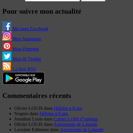
Pour suivre mon actualité
Ma page Facebook
Mon Instagram
Mon Pinterest
Mon fil Twitter
Le flux RSS
Commentaires récents
Olivier LOUIS
dans
Héloïse a 9 ans
Nognio
dans
Héloïse a 9 ans
Jonathan Louis
dans
Carnet à effet d’optique
Olivier LOUIS
dans
Astronomie de Lalande
Lecointe Fabienne
dans
Astronomie de Lalande