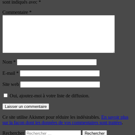
sont indiqués avec
*
Commentaire
*
Nom
*
E-mail
*
Site web
Oui, ajoutez-moi à votre liste de diffusion.
Ce site utilise Akismet pour réduire les indésirables.
En savoir plus
sur la façon dont les données de vos commentaires sont traitées
.
Rechercher