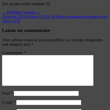
Zut, aucune reliure similaire 🙁
← Précédent
Suivant →
26 février 2016
Olivier LOUIS
16-Pose et ponçage des papiers kraft
1014 × 676
Laisser un commentaire
Votre adresse e-mail ne sera pas publiée.
Les champs obligatoires
sont indiqués avec
*
Commentaire
*
Nom
*
E-mail
*