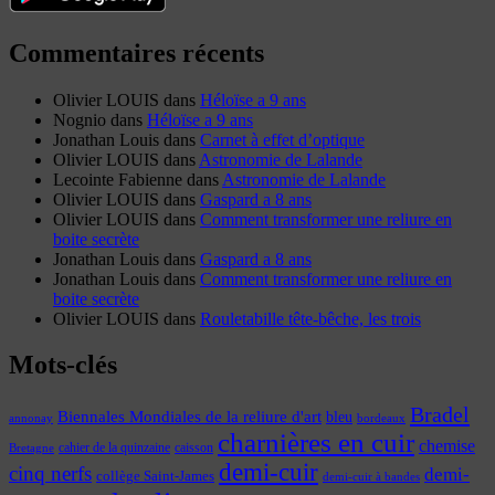
Commentaires récents
Olivier LOUIS
dans
Héloïse a 9 ans
Nognio
dans
Héloïse a 9 ans
Jonathan Louis
dans
Carnet à effet d’optique
Olivier LOUIS
dans
Astronomie de Lalande
Lecointe Fabienne
dans
Astronomie de Lalande
Olivier LOUIS
dans
Gaspard a 8 ans
Olivier LOUIS
dans
Comment transformer une reliure en
boite secrète
Jonathan Louis
dans
Gaspard a 8 ans
Jonathan Louis
dans
Comment transformer une reliure en
boite secrète
Olivier LOUIS
dans
Rouletabille tête-bêche, les trois
Mots-clés
Bradel
Biennales Mondiales de la reliure d'art
bleu
annonay
bordeaux
charnières en cuir
chemise
cahier de la quinzaine
caisson
Bretagne
demi-cuir
cinq nerfs
demi-
collège Saint-James
demi-cuir à bandes