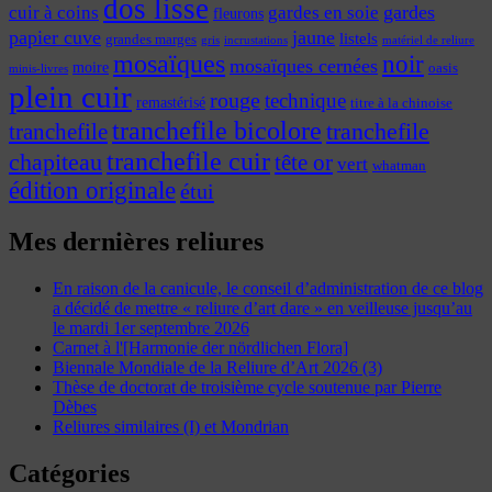
dos lisse
cuir à coins
gardes
gardes en soie
fleurons
papier cuve
jaune
listels
grandes marges
incrustations
gris
matériel de reliure
mosaïques
noir
mosaïques cernées
moire
oasis
minis-livres
plein cuir
rouge
technique
remastérisé
titre à la chinoise
tranchefile bicolore
tranchefile
tranchefile
tranchefile cuir
chapiteau
tête or
vert
whatman
édition originale
étui
Mes dernières reliures
En raison de la canicule, le conseil d’administration de ce blog
a décidé de mettre « reliure d’art dare » en veilleuse jusqu’au
le mardi 1er septembre 2026
Carnet à l'[Harmonie der nördlichen Flora]
Biennale Mondiale de la Reliure d’Art 2026 (3)
Thèse de doctorat de troisième cycle soutenue par Pierre
Dèbes
Reliures similaires (I) et Mondrian
Catégories