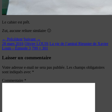
Le cahier est prêt.
Zut, aucune reliure similaire 🙁
← Précédent
Suivant →
28 mars 2016
Olivier LOUIS
La vie de l’amiral Rieunier de Xavier
Louis – Épisode 3
799 × 301
Laisser un commentaire
Votre adresse e-mail ne sera pas publiée.
Les champs obligatoires
sont indiqués avec
*
Commentaire
*