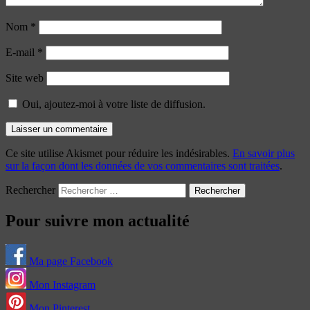
Nom
*
E-mail
*
Site web
Oui, ajoutez-moi à votre liste de diffusion.
Ce site utilise Akismet pour réduire les indésirables.
En savoir plus
sur la façon dont les données de vos commentaires sont traitées
.
Rechercher
Pour suivre mon actualité
Ma page Facebook
Mon Instagram
Mon Pinterest