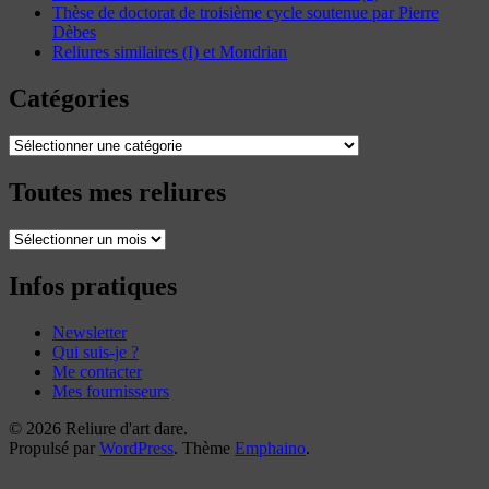
Thèse de doctorat de troisième cycle soutenue par Pierre
Dèbes
Reliures similaires (I) et Mondrian
Catégories
Catégories
Toutes mes reliures
Toutes
mes
reliures
Infos pratiques
Newsletter
Qui suis-je ?
Me contacter
Mes fournisseurs
© 2026 Reliure d'art dare.
Propulsé par
WordPress
. Thème
Emphaino
.