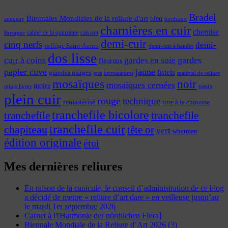
Bradel
Biennales Mondiales de la reliure d'art
bleu
annonay
bordeaux
charnières en cuir
chemise
cahier de la quinzaine
caisson
Bretagne
demi-cuir
cinq nerfs
demi-
collège Saint-James
demi-cuir à bandes
dos lisse
cuir à coins
gardes
gardes en soie
fleurons
papier cuve
jaune
listels
grandes marges
incrustations
gris
matériel de reliure
mosaïques
noir
mosaïques cernées
moire
oasis
minis-livres
plein cuir
rouge
technique
remastérisé
titre à la chinoise
tranchefile bicolore
tranchefile
tranchefile
tranchefile cuir
chapiteau
tête or
vert
whatman
édition originale
étui
Mes dernières reliures
En raison de la canicule, le conseil d’administration de ce blog
a décidé de mettre « reliure d’art dare » en veilleuse jusqu’au
le mardi 1er septembre 2026
Carnet à l'[Harmonie der nördlichen Flora]
Biennale Mondiale de la Reliure d’Art 2026 (3)