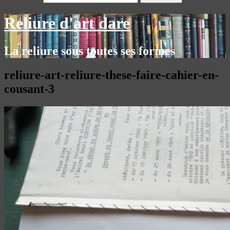
Reliure d'art dare
La reliure sous toutes ses formes
reliure-art-reliure-these-faire-cahier-en-
cousant-3