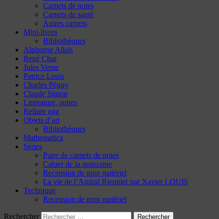
Carnets de notes
Carnets de santé
Autres carnets
Mini-livres
Bibliothèques
Alphonse Allais
René Char
Jules Verne
Patrice Louis
Charles Péguy
Claude Simon
Littérature, autres
Reliure gag
Objets d’art
Bibliothèques
Mathematica
Séries
Paire de carnets de notes
Cahier de la quinzaine
Recension de mon matériel
La vie de l’Amiral Rieunier par Xavier LOUIS
Technique
Recension de mon matériel
Rechercher