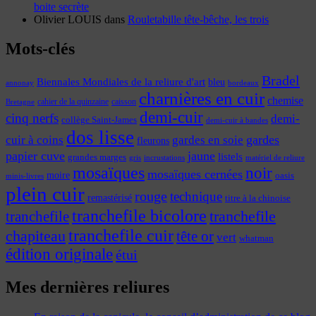
boite secrète
Olivier LOUIS
dans
Rouletabille tête-bêche, les trois
Mots-clés
Bradel
Biennales Mondiales de la reliure d'art
bleu
annonay
bordeaux
charnières en cuir
chemise
cahier de la quinzaine
caisson
Bretagne
demi-cuir
cinq nerfs
demi-
collège Saint-James
demi-cuir à bandes
dos lisse
cuir à coins
gardes
gardes en soie
fleurons
papier cuve
jaune
listels
grandes marges
incrustations
gris
matériel de reliure
mosaïques
noir
mosaïques cernées
moire
oasis
minis-livres
plein cuir
rouge
technique
remastérisé
titre à la chinoise
tranchefile bicolore
tranchefile
tranchefile
tranchefile cuir
chapiteau
tête or
vert
whatman
édition originale
étui
Mes dernières reliures