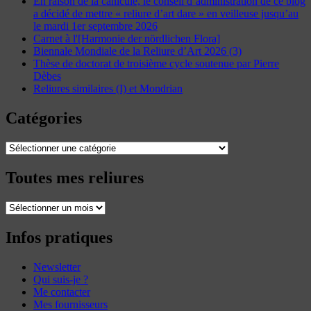
En raison de la canicule, le conseil d’administration de ce blog
a décidé de mettre « reliure d’art dare » en veilleuse jusqu’au
le mardi 1er septembre 2026
Carnet à l'[Harmonie der nördlichen Flora]
Biennale Mondiale de la Reliure d’Art 2026 (3)
Thèse de doctorat de troisième cycle soutenue par Pierre
Dèbes
Reliures similaires (I) et Mondrian
Catégories
Catégories
Toutes mes reliures
Toutes
mes
reliures
Infos pratiques
Newsletter
Qui suis-je ?
Me contacter
Mes fournisseurs