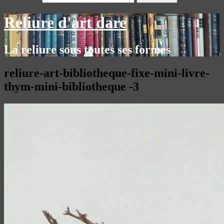
Reliure d'art dare
La reliure sous toutes ses formes
reliure-art-bibliotheque-fixe-mini-livre-
thym-mini-bibliotheque -3