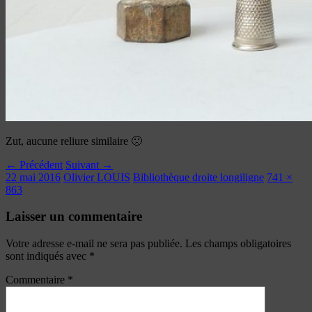
Zut, aucune reliure similaire 🙁
← Précédent
Suivant →
22 mai 2016
Olivier LOUIS
Bibliothèque droite longiligne
741 ×
863
Laisser un commentaire
Votre adresse e-mail ne sera pas publiée.
Les champs obligatoires
sont indiqués avec
*
Commentaire
*