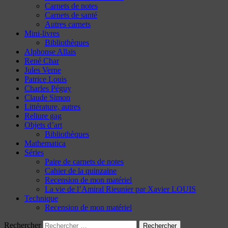
Carnets de notes
Carnets de santé
Autres carnets
Mini-livres
Bibliothèques
Alphonse Allais
René Char
Jules Verne
Patrice Louis
Charles Péguy
Claude Simon
Littérature, autres
Reliure gag
Objets d’art
Bibliothèques
Mathematica
Séries
Paire de carnets de notes
Cahier de la quinzaine
Recension de mon matériel
La vie de l’Amiral Rieunier par Xavier LOUIS
Technique
Recension de mon matériel
Rechercher