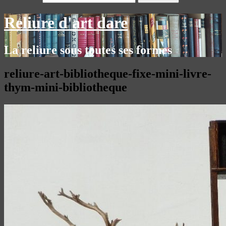
Reliure d'art dare
La reliure sous toutes ses formes
reliure-art-bibliotheque-fixe-mini-livre-
thym-mini-bibliotheque