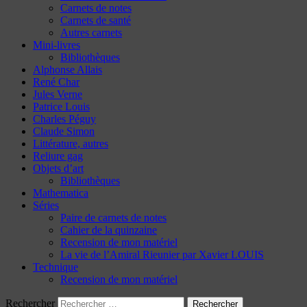
Carnets de notes
Carnets de santé
Autres carnets
Mini-livres
Bibliothèques
Alphonse Allais
René Char
Jules Verne
Patrice Louis
Charles Péguy
Claude Simon
Littérature, autres
Reliure gag
Objets d’art
Bibliothèques
Mathematica
Séries
Paire de carnets de notes
Cahier de la quinzaine
Recension de mon matériel
La vie de l’Amiral Rieunier par Xavier LOUIS
Technique
Recension de mon matériel
Rechercher