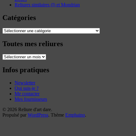
Reliures similaires (I) et Mondrian
Catégories
Catégories
Toutes mes reliures
Toutes
mes
reliures
Infos pratiques
Newsletter
Qui suis-je ?
Me contacter
Mes fournisseurs
© 2026 Reliure d'art dare.
Propulsé par
WordPress
. Thème
Emphaino
.