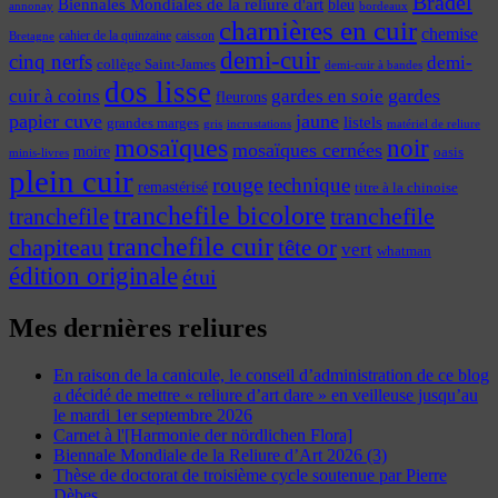
Bradel
Biennales Mondiales de la reliure d'art
bleu
annonay
bordeaux
charnières en cuir
chemise
cahier de la quinzaine
caisson
Bretagne
demi-cuir
cinq nerfs
demi-
collège Saint-James
demi-cuir à bandes
dos lisse
cuir à coins
gardes
gardes en soie
fleurons
papier cuve
jaune
listels
grandes marges
incrustations
gris
matériel de reliure
mosaïques
noir
mosaïques cernées
moire
oasis
minis-livres
plein cuir
rouge
technique
remastérisé
titre à la chinoise
tranchefile bicolore
tranchefile
tranchefile
tranchefile cuir
chapiteau
tête or
vert
whatman
édition originale
étui
Mes dernières reliures
En raison de la canicule, le conseil d’administration de ce blog
a décidé de mettre « reliure d’art dare » en veilleuse jusqu’au
le mardi 1er septembre 2026
Carnet à l'[Harmonie der nördlichen Flora]
Biennale Mondiale de la Reliure d’Art 2026 (3)
Thèse de doctorat de troisième cycle soutenue par Pierre
Dèbes