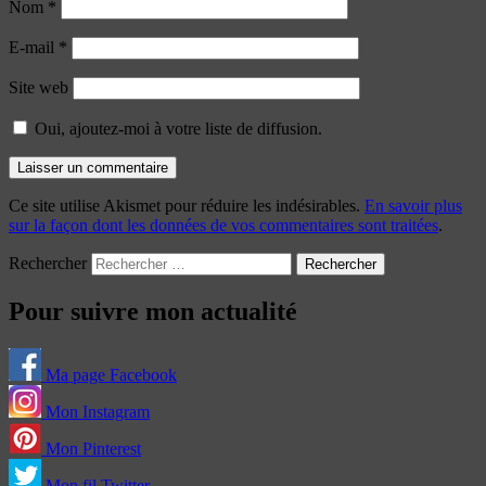
Nom
*
E-mail
*
Site web
Oui, ajoutez-moi à votre liste de diffusion.
Ce site utilise Akismet pour réduire les indésirables.
En savoir plus
sur la façon dont les données de vos commentaires sont traitées
.
Rechercher
Pour suivre mon actualité
Ma page Facebook
Mon Instagram
Mon Pinterest
Mon fil Twitter