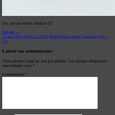
Zut, aucune reliure similaire 🙁
Suivant →
22 mai 2016
Olivier LOUIS
Bibliothèque droite longiligne
693 ×
751
Laisser un commentaire
Votre adresse e-mail ne sera pas publiée.
Les champs obligatoires
sont indiqués avec
*
Commentaire
*