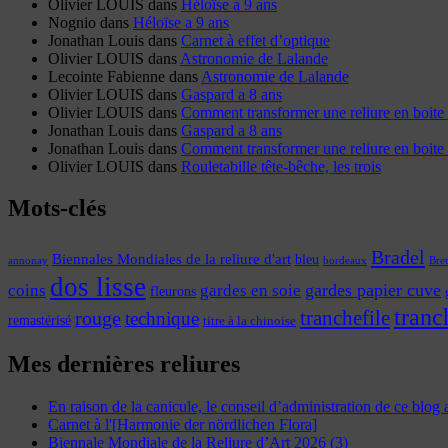
Olivier LOUIS
dans
Héloïse a 9 ans
Nognio
dans
Héloïse a 9 ans
Jonathan Louis
dans
Carnet à effet d’optique
Olivier LOUIS
dans
Astronomie de Lalande
Lecointe Fabienne
dans
Astronomie de Lalande
Olivier LOUIS
dans
Gaspard a 8 ans
Olivier LOUIS
dans
Comment transformer une reliure en boite 
Jonathan Louis
dans
Gaspard a 8 ans
Jonathan Louis
dans
Comment transformer une reliure en boite 
Olivier LOUIS
dans
Rouletabille tête-bêche, les trois
Mots-clés
Bradel
Biennales Mondiales de la reliure d'art
bleu
annonay
Bre
bordeaux
dos lisse
coins
gardes papier cuve
gardes en soie
fleurons
tranc
tranchefile
rouge
technique
remastérisé
titre à la chinoise
Mes dernières reliures
En raison de la canicule, le conseil d’administration de ce blog
Carnet à l'[Harmonie der nördlichen Flora]
Biennale Mondiale de la Reliure d’Art 2026 (3)