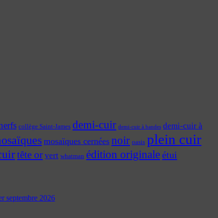
demi-cuir
nerfs
demi-cuir à
collège Saint-James
demi-cuir à bandes
plein cuir
osaïques
noir
mosaïques cernées
oasis
cuir
édition originale
tête or
étui
vert
whatman
 1er septembre 2026