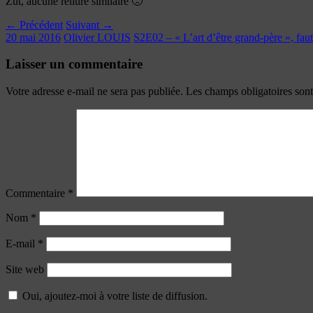
Zut, aucune reliure similaire 🙁
← Précédent
Suivant →
20 mai 2016
Olivier LOUIS
S2E02 – « L’art d’être grand-père », faut
Laisser un commentaire
Votre adresse e-mail ne sera pas publiée.
Les champs obligatoires son
Commentaire
*
Nom
*
E-mail
*
Site web
Oui, ajoutez-moi à votre liste de diffusion.