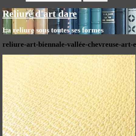
Reliure d'art dare
La reliure sous toutes ses formes
reliure-art-biennale-vallée-chevreuse-art-