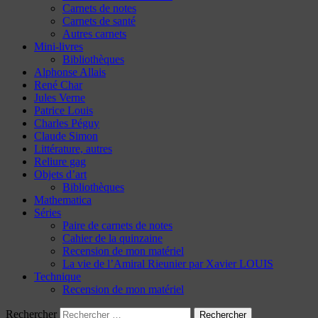
Carnets de notes
Carnets de santé
Autres carnets
Mini-livres
Bibliothèques
Alphonse Allais
René Char
Jules Verne
Patrice Louis
Charles Péguy
Claude Simon
Littérature, autres
Reliure gag
Objets d’art
Bibliothèques
Mathematica
Séries
Paire de carnets de notes
Cahier de la quinzaine
Recension de mon matériel
La vie de l’Amiral Rieunier par Xavier LOUIS
Technique
Recension de mon matériel
Rechercher