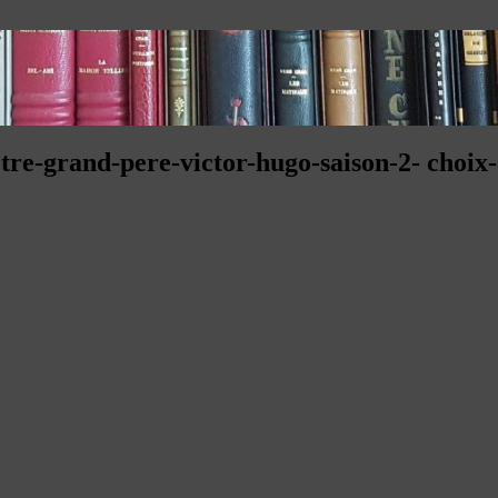
etre-grand-pere-victor-hugo-saison-2- choix-