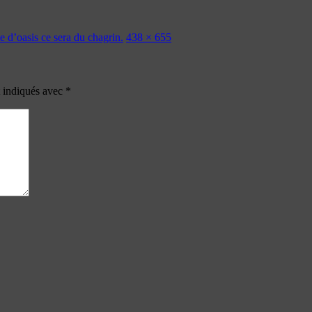
e d’oasis ce sera du chagrin.
438 × 655
t indiqués avec
*