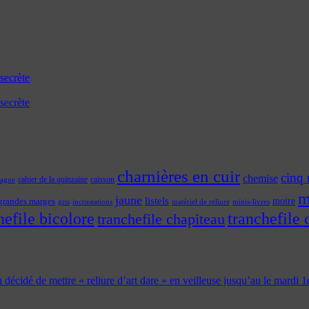
secrète
secrète
charnières en cuir
cinq 
chemise
cahier de la quinzaine
caisson
tagne
m
jaune
listels
moire
grandes marges
incrustations
gris
matériel de reliure
minis-livres
hefile bicolore
tranchefile 
tranchefile chapiteau
 a décidé de mettre « reliure d’art dare » en veilleuse jusqu’au le mardi