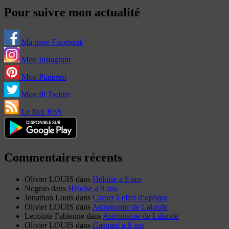
Pour suivre mon actualité
Ma page Facebook
Mon Instagram
Mon Pinterest
Mon fil Twitter
Le flux RSS
Commentaires récents
Olivier LOUIS
dans
Héloïse a 9 ans
Nognio
dans
Héloïse a 9 ans
Jonathan Louis
dans
Carnet à effet d’optique
Olivier LOUIS
dans
Astronomie de Lalande
Lecointe Fabienne
dans
Astronomie de Lalande
Olivier LOUIS
dans
Gaspard a 8 ans