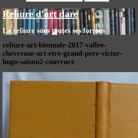
Reliure d'art dare
La reliure sous toutes ses formes
reliure-art-biennale-2017-vallee-
chevreuse-art-etre-grand-pere-victor-
hugo-saison2-couvrure