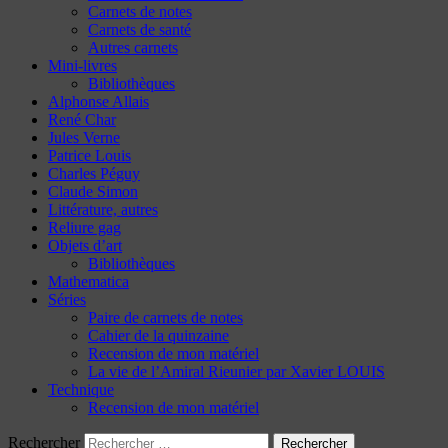
Carnets de notes
Carnets de santé
Autres carnets
Mini-livres
Bibliothèques
Alphonse Allais
René Char
Jules Verne
Patrice Louis
Charles Péguy
Claude Simon
Littérature, autres
Reliure gag
Objets d’art
Bibliothèques
Mathematica
Séries
Paire de carnets de notes
Cahier de la quinzaine
Recension de mon matériel
La vie de l’Amiral Rieunier par Xavier LOUIS
Technique
Recension de mon matériel
Rechercher