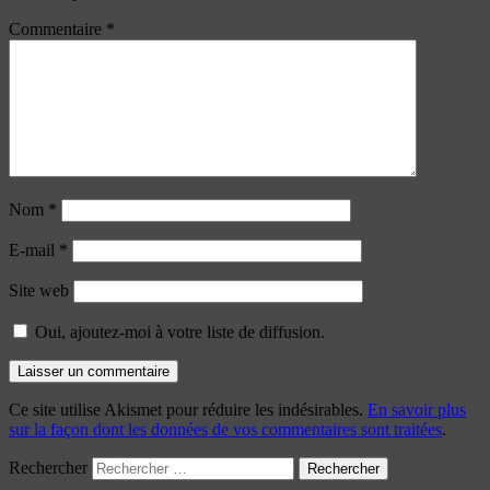
Commentaire
*
Nom
*
E-mail
*
Site web
Oui, ajoutez-moi à votre liste de diffusion.
Ce site utilise Akismet pour réduire les indésirables.
En savoir plus
sur la façon dont les données de vos commentaires sont traitées
.
Rechercher