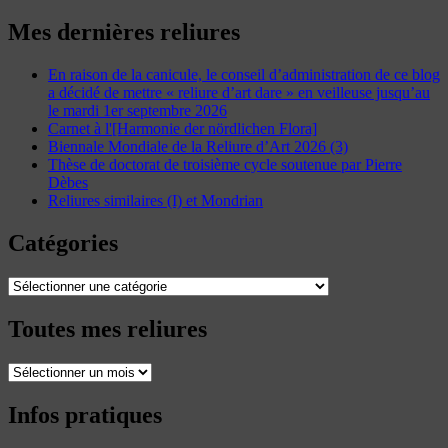
Mes dernières reliures
En raison de la canicule, le conseil d’administration de ce blog
a décidé de mettre « reliure d’art dare » en veilleuse jusqu’au
le mardi 1er septembre 2026
Carnet à l'[Harmonie der nördlichen Flora]
Biennale Mondiale de la Reliure d’Art 2026 (3)
Thèse de doctorat de troisième cycle soutenue par Pierre
Dèbes
Reliures similaires (I) et Mondrian
Catégories
Catégories
Toutes mes reliures
Toutes
mes
reliures
Infos pratiques