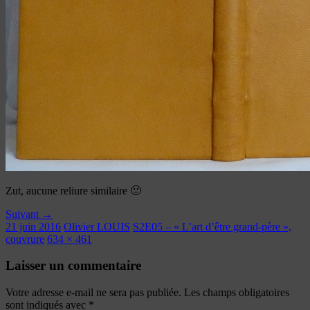
Zut, aucune reliure similaire 🙁
Suivant →
21 juin 2016
Olivier LOUIS
S2E05 – « L’art d’être grand-père »,
couvrure
634 × 461
Laisser un commentaire
Votre adresse e-mail ne sera pas publiée.
Les champs obligatoires
sont indiqués avec
*