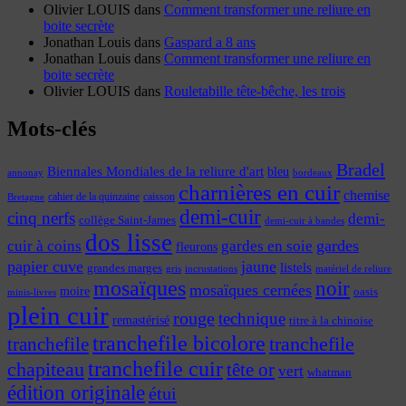
Olivier LOUIS
dans
Comment transformer une reliure en
boite secrète
Jonathan Louis
dans
Gaspard a 8 ans
Jonathan Louis
dans
Comment transformer une reliure en
boite secrète
Olivier LOUIS
dans
Rouletabille tête-bêche, les trois
Mots-clés
Bradel
Biennales Mondiales de la reliure d'art
bleu
annonay
bordeaux
charnières en cuir
chemise
cahier de la quinzaine
caisson
Bretagne
demi-cuir
cinq nerfs
demi-
collège Saint-James
demi-cuir à bandes
dos lisse
cuir à coins
gardes
gardes en soie
fleurons
papier cuve
jaune
listels
grandes marges
incrustations
gris
matériel de reliure
mosaïques
noir
mosaïques cernées
moire
oasis
minis-livres
plein cuir
rouge
technique
remastérisé
titre à la chinoise
tranchefile bicolore
tranchefile
tranchefile
tranchefile cuir
chapiteau
tête or
vert
whatman
édition originale
étui