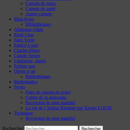
Carnets de notes
Carnets de santé
Autres carnets
Mini-livres
Bibliothèques
Alphonse Allais
René Char
Jules Verne
Patrice Louis
Charles Péguy
Claude Simon
Littérature, autres
Reliure gag
Objets d’art
Bibliothèques
Mathematica
Séries
Paire de carnets de notes
Cahier de la quinzaine
Recension de mon matériel
La vie de l’Amiral Rieunier par Xavier LOUIS
Technique
Recension de mon matériel
Rechercher