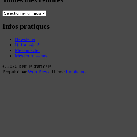
Toutes
mes
reliures
Infos pratiques
Newsletter
Qui suis-je ?
Me contacter
Mes fournisseurs
© 2026 Reliure d'art dare.
Propulsé par
WordPress
. Thème
Emphaino
.