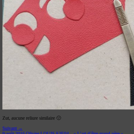
Zut, aucune reliure similaire 🙁
Suivant →
9 août 2016
Olivier LOUIS
S3E04 – « L’art d’être grand-père »,