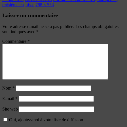
troisième esquisse
788 × 553
Laisser un commentaire
Votre adresse e-mail ne sera pas publiée.
Les champs obligatoires
sont indiqués avec
*
Commentaire
*
Nom
*
E-mail
*
Site web
Oui, ajoutez-moi à votre liste de diffusion.