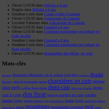
Olivier LOUIS
dans
Héloïse a 9 ans
Nognio
dans
Héloïse a 9 ans
Jonathan Louis
dans
Carnet à effet d’optique
Olivier LOUIS
dans
Astronomie de Lalande
Lecointe Fabienne
dans
Astronomie de Lalande
Olivier LOUIS
dans
Gaspard a 8 ans
Olivier LOUIS
dans
Comment transformer une reliure en
boite secrète
Jonathan Louis
dans
Gaspard a 8 ans
Jonathan Louis
dans
Comment transformer une reliure en
boite secrète
Olivier LOUIS
dans
Rouletabille tête-bêche, les trois
Mots-clés
Bradel
Biennales Mondiales de la reliure d'art
bleu
annonay
bordeaux
charnières en cuir
chemise
cahier de la quinzaine
caisson
Bretagne
demi-cuir
cinq nerfs
demi-
collège Saint-James
demi-cuir à bandes
dos lisse
cuir à coins
gardes
gardes en soie
fleurons
papier cuve
jaune
listels
grandes marges
incrustations
gris
matériel de reliure
mosaïques
noir
mosaïques cernées
moire
oasis
minis-livres