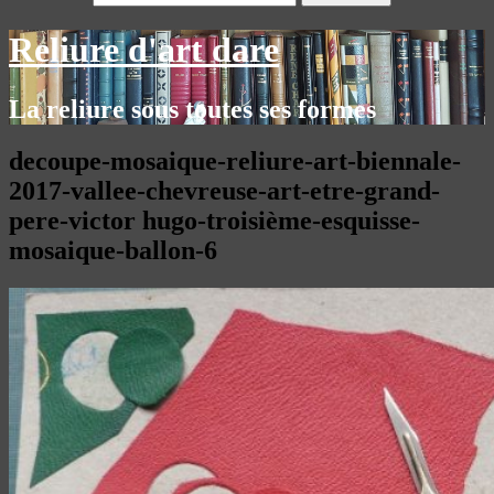
Reliure d'art dare
La reliure sous toutes ses formes
decoupe-mosaique-reliure-art-biennale-
2017-vallee-chevreuse-art-etre-grand-
pere-victor hugo-troisième-esquisse-
mosaique-ballon-6