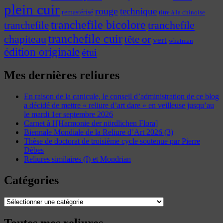
plein cuir
rouge
technique
remastérisé
titre à la chinoise
tranchefile bicolore
tranchefile
tranchefile
tranchefile cuir
chapiteau
tête or
vert
whatman
édition originale
étui
Mes dernières reliures
En raison de la canicule, le conseil d’administration de ce blog
a décidé de mettre « reliure d’art dare » en veilleuse jusqu’au
le mardi 1er septembre 2026
Carnet à l'[Harmonie der nördlichen Flora]
Biennale Mondiale de la Reliure d’Art 2026 (3)
Thèse de doctorat de troisième cycle soutenue par Pierre
Dèbes
Reliures similaires (I) et Mondrian
Catégories
Catégories
Toutes mes reliures