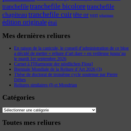
tranchefile bicolore
tranchefile
tranchefile
tranchefile cuir
chapiteau
tête or
vert
whatman
édition originale
étui
Mes dernières reliures
En raison de la canicule, le conseil d’administration de ce blog
a décidé de mettre « reliure d’art dare » en veilleuse jusqu’au
le mardi 1er septembre 2026
Carnet à l'[Harmonie der nördlichen Flora]
Biennale Mondiale de la Reliure d’Art 2026 (3)
Thèse de doctorat de troisième cycle soutenue par Pierre
Dèbes
Reliures similaires (I) et Mondrian
Catégories
Catégories
Toutes mes reliures