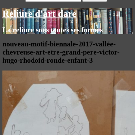
Reliure d'art dare
La reliure sous toutes ses formes
nouveau-motif-biennale-2017-vallée-
chevreuse-art-etre-grand-pere-victor-
hugo-rhodoid-ronde-enfant-3