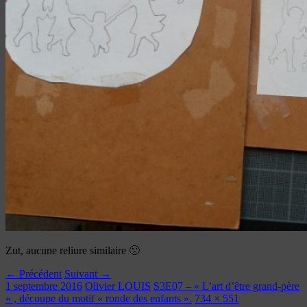
Zut, aucune reliure similaire 🙁
← Précédent
Suivant →
1 septembre 2016
Olivier LOUIS
S3E07 – « L’art d’être grand-père
« , découpe du motif « ronde des enfants ».
734 × 551