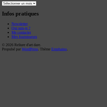
Toutes
mes
reliures
Infos pratiques
Newsletter
Qui suis-je ?
Me contacter
Mes fournisseurs
© 2026 Reliure d'art dare.
Propulsé par
WordPress
. Thème
Emphaino
.