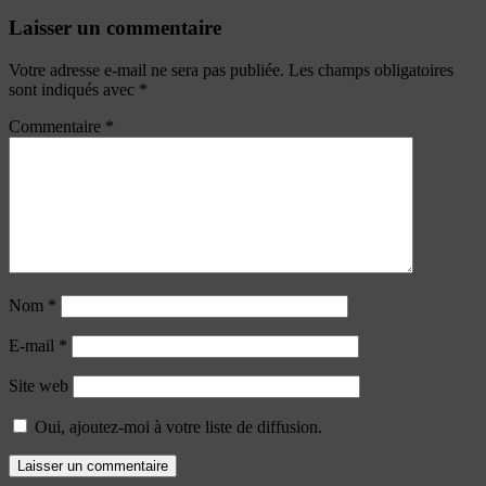
Laisser un commentaire
Votre adresse e-mail ne sera pas publiée.
Les champs obligatoires
sont indiqués avec
*
Commentaire
*
Nom
*
E-mail
*
Site web
Oui, ajoutez-moi à votre liste de diffusion.