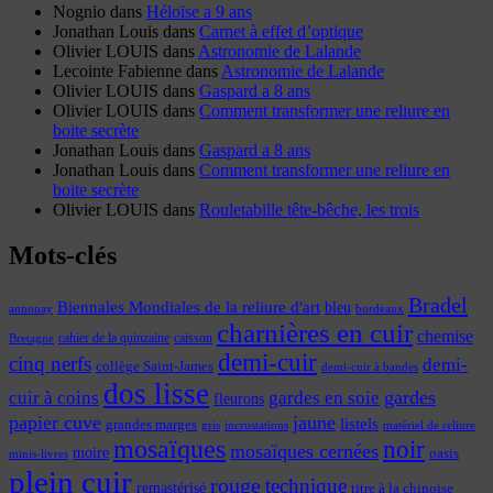
Nognio
dans
Héloïse a 9 ans
Jonathan Louis
dans
Carnet à effet d’optique
Olivier LOUIS
dans
Astronomie de Lalande
Lecointe Fabienne
dans
Astronomie de Lalande
Olivier LOUIS
dans
Gaspard a 8 ans
Olivier LOUIS
dans
Comment transformer une reliure en
boite secrète
Jonathan Louis
dans
Gaspard a 8 ans
Jonathan Louis
dans
Comment transformer une reliure en
boite secrète
Olivier LOUIS
dans
Rouletabille tête-bêche, les trois
Mots-clés
Bradel
Biennales Mondiales de la reliure d'art
bleu
annonay
bordeaux
charnières en cuir
chemise
cahier de la quinzaine
caisson
Bretagne
demi-cuir
cinq nerfs
demi-
collège Saint-James
demi-cuir à bandes
dos lisse
cuir à coins
gardes
gardes en soie
fleurons
papier cuve
jaune
listels
grandes marges
incrustations
gris
matériel de reliure
mosaïques
noir
mosaïques cernées
moire
oasis
minis-livres
plein cuir
rouge
technique
remastérisé
titre à la chinoise