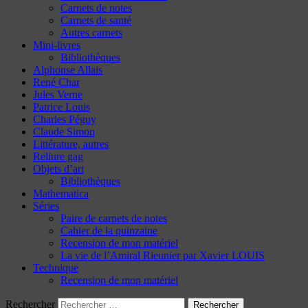
Carnets de notes
Carnets de santé
Autres carnets
Mini-livres
Bibliothèques
Alphonse Allais
René Char
Jules Verne
Patrice Louis
Charles Péguy
Claude Simon
Littérature, autres
Reliure gag
Objets d’art
Bibliothèques
Mathematica
Séries
Paire de carnets de notes
Cahier de la quinzaine
Recension de mon matériel
La vie de l’Amiral Rieunier par Xavier LOUIS
Technique
Recension de mon matériel
Rechercher