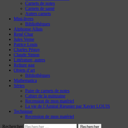
Carnets de notes
Carnets de santé
Autres carnets
Mini-livres
Bibliothèques
Alphonse Allais
René Char
Jules Verne
Patrice Louis
Charles Péguy
Claude Simon
Littérature, autres
Reliure gag
Objets d’art
Bibliothèques
Mathematica
Séries
Paire de carnets de notes
Cahier de la quinzaine
Recension de mon matériel
La vie de l’Amiral Rieunier par Xavier LOUIS
Technique
Recension de mon matériel
Rechercher