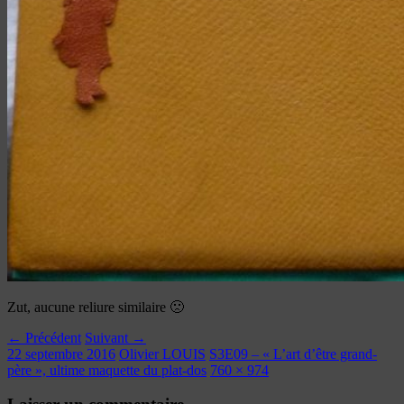
Zut, aucune reliure similaire 🙁
← Précédent
Suivant →
22 septembre 2016
Olivier LOUIS
S3E09 – « L’art d’être grand-
père », ultime maquette du plat-dos
760 × 974