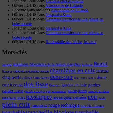
Jonathan Louis
dans
Carnet à effet d’optique
Olivier LOUIS
dans
Astronomie de Lalande
Lecointe Fabienne
dans
Astronomie de Lalande
Olivier LOUIS
dans
Gaspard a 8 ans
Olivier LOUIS
dans
Comment transformer une reliure en
boite secrète
Jonathan Louis
dans
Gaspard a 8 ans
Jonathan Louis
dans
Comment transformer une reliure en
boite secrète
Olivier LOUIS
dans
Rouletabille tête-bêche, les trois
Mots-clés
Bradel
Biennales Mondiales de la reliure d'art
bleu
annonay
bordeaux
charnières en cuir
chemise
cahier de la quinzaine
caisson
Bretagne
demi-cuir
cinq nerfs
demi-
collège Saint-James
demi-cuir à bandes
dos lisse
cuir à coins
gardes
gardes en soie
fleurons
papier cuve
jaune
listels
grandes marges
incrustations
gris
matériel de reliure
mosaïques
noir
mosaïques cernées
moire
oasis
minis-livres
plein cuir
rouge
technique
remastérisé
titre à la chinoise
tranchefile bicolore
tranchefile
tranchefile