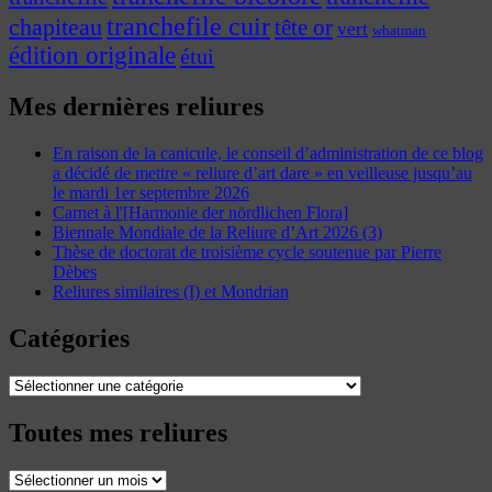
tranchefile cuir
chapiteau
tête or
vert
whatman
édition originale
étui
Mes dernières reliures
En raison de la canicule, le conseil d’administration de ce blog
a décidé de mettre « reliure d’art dare » en veilleuse jusqu’au
le mardi 1er septembre 2026
Carnet à l'[Harmonie der nördlichen Flora]
Biennale Mondiale de la Reliure d’Art 2026 (3)
Thèse de doctorat de troisième cycle soutenue par Pierre
Dèbes
Reliures similaires (I) et Mondrian
Catégories
Catégories
Toutes mes reliures
Toutes