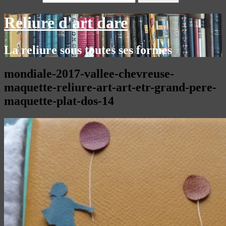
Reliure d'art dare
La reliure sous toutes ses formes
mondiale-2017-vallee-chevreuse-
maquette-reliure-art-art-etr-grand-pere-
maquette-plat-dos-14