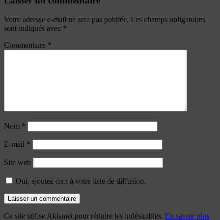
Laisser un commentaire
Votre adresse e-mail ne sera pas publiée.
Les champs obligatoires
sont indiqués avec
*
Commentaire
*
Nom
*
E-mail
*
Site web
Oui, ajoutez-moi à votre liste de diffusion.
Ce site utilise Akismet pour réduire les indésirables.
En savoir plus