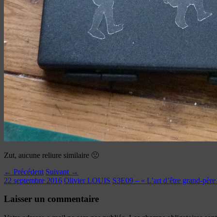
Zut, aucune reliure similaire 🙁
← Précédent
Suivant →
22 septembre 2016
Olivier LOUIS
S3E09 – « L’art d’être grand-père
Laisser un commentaire