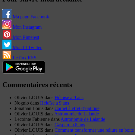
Ma page Facebook
Mon Instagram
Mon Pinterest
Mon fil Twitter
Le flux RSS
Commentaires récents
Olivier LOUIS
dans
Héloïse a 9 ans
Nognio
dans
Héloïse a 9 ans
Jonathan Louis
dans
Carnet à effet d’optique
Olivier LOUIS
dans
Astronomie de Lalande
Lecointe Fabienne
dans
Astronomie de Lalande
Olivier LOUIS
dans
Gaspard a 8 ans
Olivier LOUIS
dans
Comment transformer une reliure en boite 