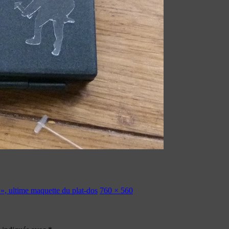
 », ultime maquette du plat-dos
760 × 560