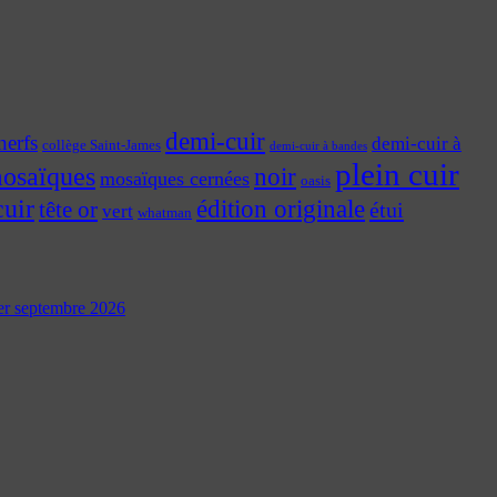
demi-cuir
nerfs
demi-cuir à
collège Saint-James
demi-cuir à bandes
plein cuir
osaïques
noir
mosaïques cernées
oasis
cuir
édition originale
tête or
étui
vert
whatman
 1er septembre 2026