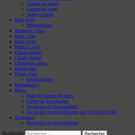
Carnets de notes
Carnets de santé
Autres carnets
Mini-livres
Bibliothèques
Alphonse Allais
René Char
Jules Verne
Patrice Louis
Charles Péguy
Claude Simon
Littérature, autres
Reliure gag
Objets d’art
Bibliothèques
Mathematica
Séries
Paire de carnets de notes
Cahier de la quinzaine
Recension de mon matériel
La vie de l’Amiral Rieunier par Xavier LOUIS
Technique
Recension de mon matériel
Rechercher