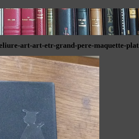
liure-art-art-etr-grand-pere-maquette-plat