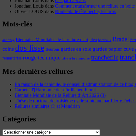
Jonathan Louis
dans
Gaspard a 8 ans
Jonathan Louis
dans
Comment transformer une reliure en boite 
Olivier LOUIS
dans
Rouletabille tête-bêche, les trois
Mots-clés
Bradel
Biennales Mondiales de la reliure d'art
bleu
annonay
Bre
bordeaux
dos lisse
coins
gardes papier cuve
gardes en soie
fleurons
tranc
tranchefile
rouge
technique
remastérisé
titre à la chinoise
Mes dernières reliures
En raison de la canicule, le conseil d’administration de ce blog
Carnet à l'[Harmonie der nördlichen Flora]
Biennale Mondiale de la Reliure d’Art 2026 (3)
Thèse de doctorat de troisième cycle soutenue par Pierre Dèbes
Reliures similaires (I) et Mondrian
Catégories
Catégories