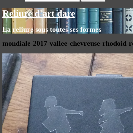
Reliure d'art dare
La reliure sous toutes ses formes
mondiale-2017-vallee-chevreuse-rhodoid-re