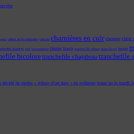
secrète
charnières en cuir
cinq 
chemise
cahier de la quinzaine
caisson
tagne
m
jaune
listels
moire
grandes marges
incrustations
gris
matériel de reliure
minis-livres
hefile bicolore
tranchefile 
tranchefile chapiteau
 a décidé de mettre « reliure d’art dare » en veilleuse jusqu’au le mardi