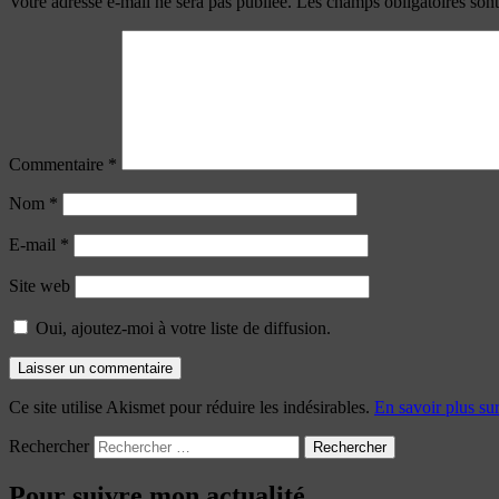
Votre adresse e-mail ne sera pas publiée.
Les champs obligatoires son
Commentaire
*
Nom
*
E-mail
*
Site web
Oui, ajoutez-moi à votre liste de diffusion.
Ce site utilise Akismet pour réduire les indésirables.
En savoir plus su
Rechercher
Pour suivre mon actualité