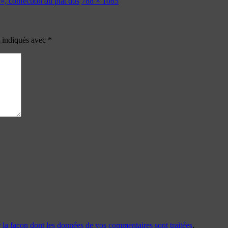
», confection du plat dos
788 × 1085
t indiqués avec
*
r la façon dont les données de vos commentaires sont traitées
.