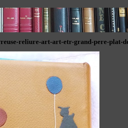
reuse-reliure-art-art-etr-grand-pere-plat-d