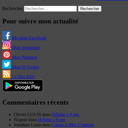
Rechercher
Pour suivre mon actualité
Ma page Facebook
Mon Instagram
Mon Pinterest
Mon fil Twitter
Le flux RSS
Commentaires récents
Olivier LOUIS
dans
Héloïse a 9 ans
Nognio
dans
Héloïse a 9 ans
Jonathan Louis
dans
Carnet à effet d’optique