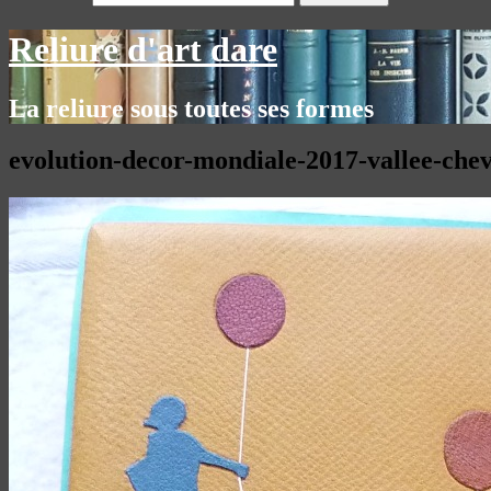
Reliure d'art dare
La reliure sous toutes ses formes
evolution-decor-mondiale-2017-vallee-chev