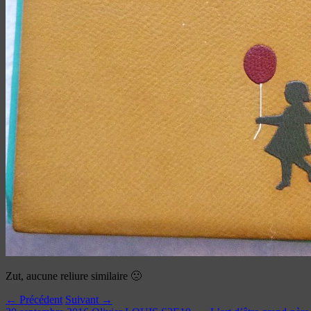
Zut, aucune reliure similaire 🙁
← Précédent
Suivant →