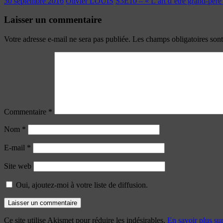
30 septembre 2016
Olivier LOUIS
S3E10 – « L’art d’être grand-père 
Laisser un commentaire
Votre adresse e-mail ne sera pas publiée.
Les champs obligatoires son
Commentaire
*
Nom
*
E-mail
*
Site web
Oui, ajoutez-moi à votre liste de diffusion.
Ce site utilise Akismet pour réduire les indésirables.
En savoir plus su