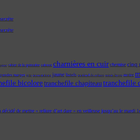
secrète
secrète
charnières en cuir
cinq 
chemise
cahier de la quinzaine
caisson
tagne
m
jaune
listels
moire
grandes marges
incrustations
gris
matériel de reliure
minis-livres
hefile bicolore
tranchefile 
tranchefile chapiteau
 a décidé de mettre « reliure d’art dare » en veilleuse jusqu’au le mardi