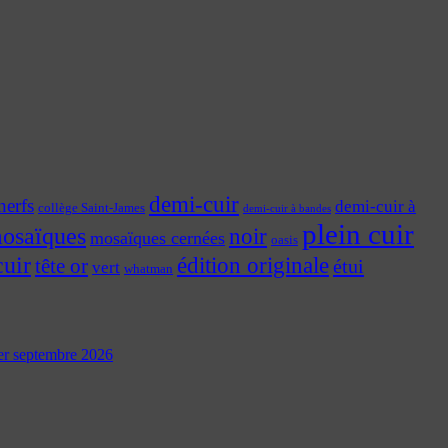
demi-cuir
nerfs
demi-cuir à
collège Saint-James
demi-cuir à bandes
plein cuir
osaïques
noir
mosaïques cernées
oasis
cuir
édition originale
tête or
étui
vert
whatman
 1er septembre 2026