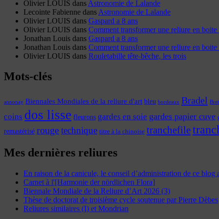
Olivier LOUIS
dans
Astronomie de Lalande
Lecointe Fabienne
dans
Astronomie de Lalande
Olivier LOUIS
dans
Gaspard a 8 ans
Olivier LOUIS
dans
Comment transformer une reliure en boite 
Jonathan Louis
dans
Gaspard a 8 ans
Jonathan Louis
dans
Comment transformer une reliure en boite 
Olivier LOUIS
dans
Rouletabille tête-bêche, les trois
Mots-clés
Bradel
Biennales Mondiales de la reliure d'art
bleu
annonay
Bre
bordeaux
dos lisse
coins
gardes papier cuve
gardes en soie
fleurons
tranc
tranchefile
rouge
technique
remastérisé
titre à la chinoise
Mes dernières reliures
En raison de la canicule, le conseil d’administration de ce blog
Carnet à l'[Harmonie der nördlichen Flora]
Biennale Mondiale de la Reliure d’Art 2026 (3)
Thèse de doctorat de troisième cycle soutenue par Pierre Dèbes
Reliures similaires (I) et Mondrian