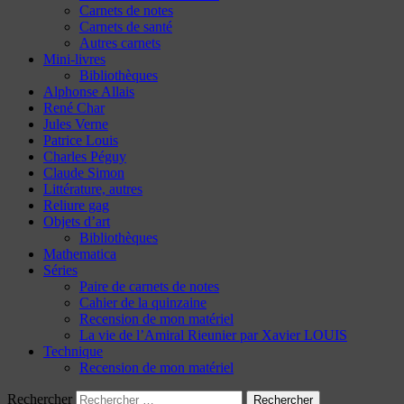
Carnets de notes
Carnets de santé
Autres carnets
Mini-livres
Bibliothèques
Alphonse Allais
René Char
Jules Verne
Patrice Louis
Charles Péguy
Claude Simon
Littérature, autres
Reliure gag
Objets d’art
Bibliothèques
Mathematica
Séries
Paire de carnets de notes
Cahier de la quinzaine
Recension de mon matériel
La vie de l’Amiral Rieunier par Xavier LOUIS
Technique
Recension de mon matériel
Rechercher