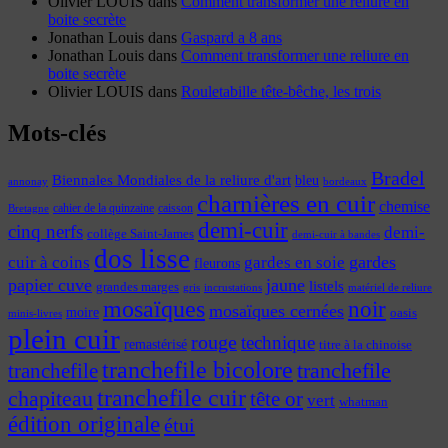
Olivier LOUIS
dans
Comment transformer une reliure en
boite secrète
Jonathan Louis
dans
Gaspard a 8 ans
Jonathan Louis
dans
Comment transformer une reliure en
boite secrète
Olivier LOUIS
dans
Rouletabille tête-bêche, les trois
Mots-clés
Bradel
Biennales Mondiales de la reliure d'art
bleu
annonay
bordeaux
charnières en cuir
chemise
cahier de la quinzaine
caisson
Bretagne
demi-cuir
cinq nerfs
demi-
collège Saint-James
demi-cuir à bandes
dos lisse
cuir à coins
gardes
gardes en soie
fleurons
papier cuve
jaune
listels
grandes marges
incrustations
gris
matériel de reliure
mosaïques
noir
mosaïques cernées
moire
oasis
minis-livres
plein cuir
rouge
technique
remastérisé
titre à la chinoise
tranchefile bicolore
tranchefile
tranchefile
tranchefile cuir
chapiteau
tête or
vert
whatman
édition originale
étui