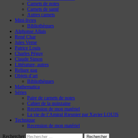
Carnets de notes
Carnets de santé
Autres carnets
Mini-livres
Bibliothèques
Alphonse Allais
René Char
Jules Verne
Patrice Louis
Charles Péguy
Claude Simon
Littérature, autres
Reliure gag
Objets d’art
Bibliothèques
Mathematica
Séries
Paire de carnets de notes
Cahier de la quinzaine
Recension de mon matériel
La vie de l’Amiral Rieunier par Xavier LOUIS
Technique
Recension de mon matériel
Rechercher