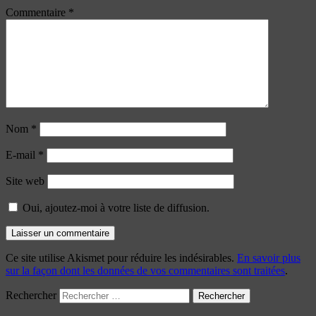
Commentaire
*
Nom
*
E-mail
*
Site web
Oui, ajoutez-moi à votre liste de diffusion.
Ce site utilise Akismet pour réduire les indésirables.
En savoir plus
sur la façon dont les données de vos commentaires sont traitées
.
Rechercher