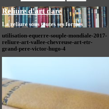
Reliure d'art dare
La reliure sous toutes ses formes
utilisation-equerre-souple-mondiale-2017-
reliure-art-vallee-chevreuse-art-etr-
grand-pere-victor-hugo-4