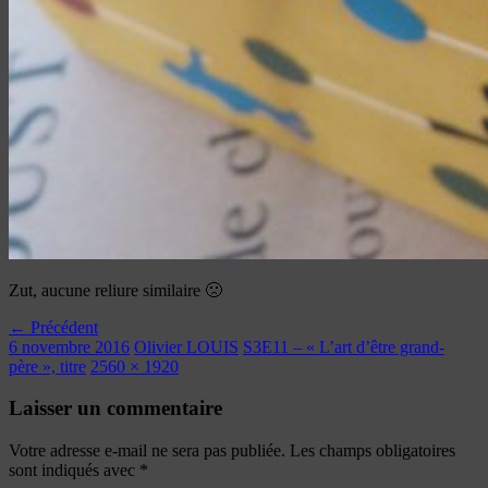
Zut, aucune reliure similaire 🙁
← Précédent
6 novembre 2016
Olivier LOUIS
S3E11 – « L’art d’être grand-
père », titre
2560 × 1920
Laisser un commentaire
Votre adresse e-mail ne sera pas publiée.
Les champs obligatoires
sont indiqués avec
*