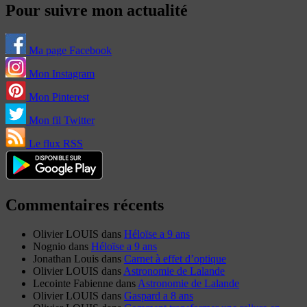
Pour suivre mon actualité
Ma page Facebook
Mon Instagram
Mon Pinterest
Mon fil Twitter
Le flux RSS
Commentaires récents
Olivier LOUIS
dans
Héloïse a 9 ans
Nognio
dans
Héloïse a 9 ans
Jonathan Louis
dans
Carnet à effet d’optique
Olivier LOUIS
dans
Astronomie de Lalande
Lecointe Fabienne
dans
Astronomie de Lalande
Olivier LOUIS
dans
Gaspard a 8 ans