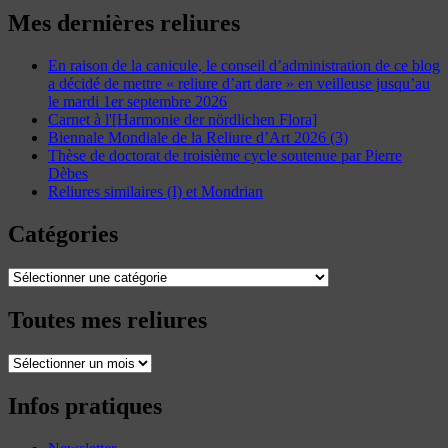
Mes dernières reliures
En raison de la canicule, le conseil d’administration de ce blog
a décidé de mettre « reliure d’art dare » en veilleuse jusqu’au
le mardi 1er septembre 2026
Carnet à l'[Harmonie der nördlichen Flora]
Biennale Mondiale de la Reliure d’Art 2026 (3)
Thèse de doctorat de troisième cycle soutenue par Pierre
Dèbes
Reliures similaires (I) et Mondrian
Catégories
Catégories
Toutes mes reliures
Toutes
mes
reliures
Infos pratiques