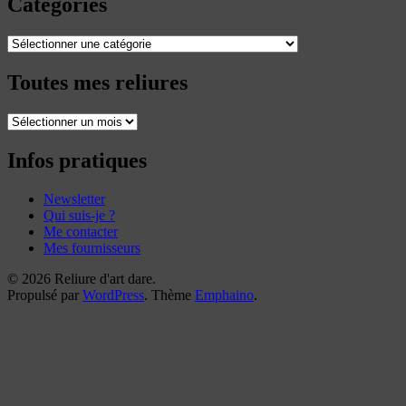
Catégories
Catégories
Toutes mes reliures
Toutes
mes
reliures
Infos pratiques
Newsletter
Qui suis-je ?
Me contacter
Mes fournisseurs
© 2026 Reliure d'art dare.
Propulsé par
WordPress
. Thème
Emphaino
.