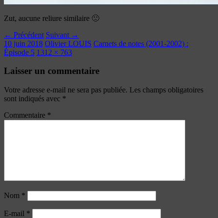
Zut, aucune reliure similaire 🙁
← Précédent
Suivant →
10 juin 2018
Olivier LOUIS
Carnets de notes (2001-2002) :
Épisode 5
1312 × 763
Laisser un commentaire
Votre adresse e-mail ne sera pas publiée.
Les champs obligatoires
sont indiqués avec
*
Commentaire
*
Nom
*
E-mail
*