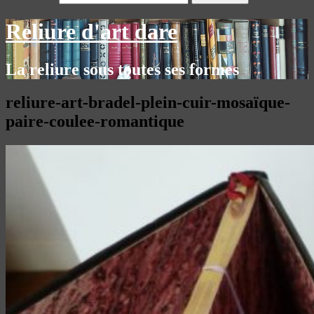
Reliure d'art dare
La reliure sous toutes ses formes
reliure-art-bradel-plein-cuir-mosaïque-
paire-coulee-romantique