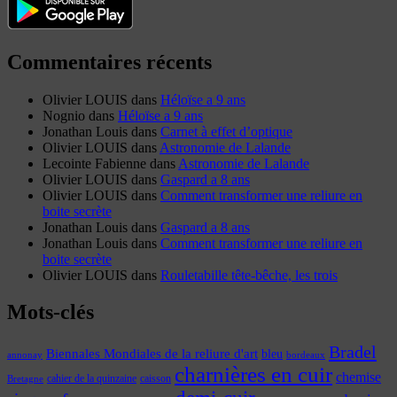
Commentaires récents
Olivier LOUIS
dans
Héloïse a 9 ans
Nognio
dans
Héloïse a 9 ans
Jonathan Louis
dans
Carnet à effet d’optique
Olivier LOUIS
dans
Astronomie de Lalande
Lecointe Fabienne
dans
Astronomie de Lalande
Olivier LOUIS
dans
Gaspard a 8 ans
Olivier LOUIS
dans
Comment transformer une reliure en
boite secrète
Jonathan Louis
dans
Gaspard a 8 ans
Jonathan Louis
dans
Comment transformer une reliure en
boite secrète
Olivier LOUIS
dans
Rouletabille tête-bêche, les trois
Mots-clés
Bradel
Biennales Mondiales de la reliure d'art
bleu
annonay
bordeaux
charnières en cuir
chemise
cahier de la quinzaine
caisson
Bretagne