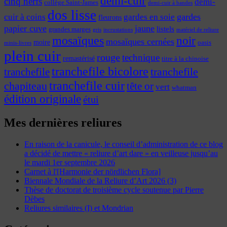
demi-cuir
cinq nerfs
demi-
collège Saint-James
demi-cuir à bandes
dos lisse
cuir à coins
gardes
gardes en soie
fleurons
papier cuve
jaune
listels
grandes marges
incrustations
gris
matériel de reliure
mosaïques
noir
mosaïques cernées
moire
oasis
minis-livres
plein cuir
rouge
technique
remastérisé
titre à la chinoise
tranchefile bicolore
tranchefile
tranchefile
tranchefile cuir
chapiteau
tête or
vert
whatman
édition originale
étui
Mes dernières reliures
En raison de la canicule, le conseil d’administration de ce blog
a décidé de mettre « reliure d’art dare » en veilleuse jusqu’au
le mardi 1er septembre 2026
Carnet à l'[Harmonie der nördlichen Flora]
Biennale Mondiale de la Reliure d’Art 2026 (3)
Thèse de doctorat de troisième cycle soutenue par Pierre
Dèbes
Reliures similaires (I) et Mondrian