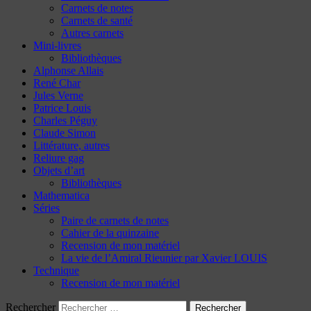
Carnets de notes
Carnets de santé
Autres carnets
Mini-livres
Bibliothèques
Alphonse Allais
René Char
Jules Verne
Patrice Louis
Charles Péguy
Claude Simon
Littérature, autres
Reliure gag
Objets d’art
Bibliothèques
Mathematica
Séries
Paire de carnets de notes
Cahier de la quinzaine
Recension de mon matériel
La vie de l’Amiral Rieunier par Xavier LOUIS
Technique
Recension de mon matériel
Rechercher