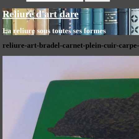
Reliure d'art dare
La reliure sous toutes ses formes
reliure-art-bradel-carnet-plein-cuir-carpe-