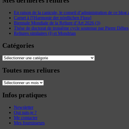
Mes dernières reliures
En raison de la canicule, le conseil d’administration de ce blog
Carnet à l'[Harmonie der nördlichen Flora]
Biennale Mondiale de la Reliure d’Art 2026 (3)
Thèse de doctorat de troisième cycle soutenue par Pierre Dèbes
Reliures similaires (I) et Mondrian
Catégories
Catégories
Toutes mes reliures
Toutes
mes
reliures
Infos pratiques
Newsletter
Qui suis-je ?
Me contacter
Mes fournisseurs