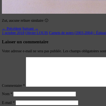
Zut, aucune reliure similaire 🙁
← Précédent
Suivant →
1 octobre 2018
Olivier LOUIS
Carnets de notes (2003-2004) : Épiso
Laisser un commentaire
Votre adresse e-mail ne sera pas publiée.
Les champs obligatoires son
Commentaire
*
Nom
*
E-mail
*