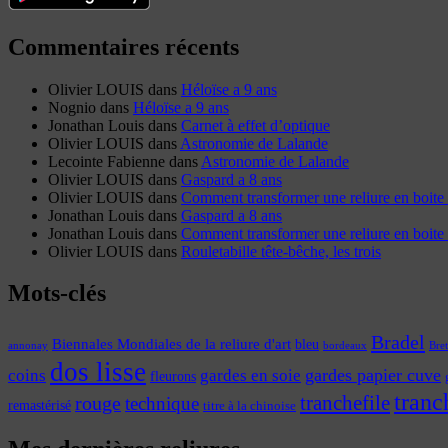
Commentaires récents
Olivier LOUIS
dans
Héloïse a 9 ans
Nognio
dans
Héloïse a 9 ans
Jonathan Louis
dans
Carnet à effet d’optique
Olivier LOUIS
dans
Astronomie de Lalande
Lecointe Fabienne
dans
Astronomie de Lalande
Olivier LOUIS
dans
Gaspard a 8 ans
Olivier LOUIS
dans
Comment transformer une reliure en boite 
Jonathan Louis
dans
Gaspard a 8 ans
Jonathan Louis
dans
Comment transformer une reliure en boite 
Olivier LOUIS
dans
Rouletabille tête-bêche, les trois
Mots-clés
Bradel
Biennales Mondiales de la reliure d'art
bleu
annonay
Bre
bordeaux
dos lisse
coins
gardes papier cuve
gardes en soie
fleurons
tranc
tranchefile
rouge
technique
remastérisé
titre à la chinoise