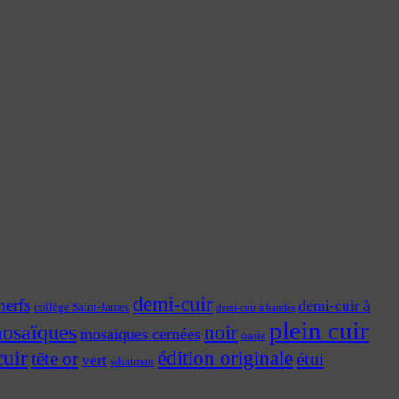
demi-cuir
nerfs
demi-cuir à
collège Saint-James
demi-cuir à bandes
plein cuir
osaïques
noir
mosaïques cernées
oasis
cuir
édition originale
tête or
étui
vert
whatman