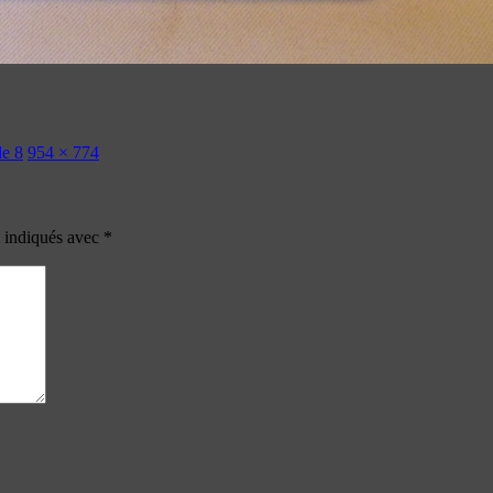
de 8
954 × 774
t indiqués avec
*