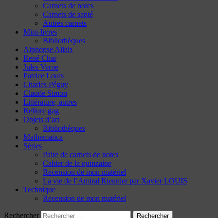
Carnets de notes
Carnets de santé
Autres carnets
Mini-livres
Bibliothèques
Alphonse Allais
René Char
Jules Verne
Patrice Louis
Charles Péguy
Claude Simon
Littérature, autres
Reliure gag
Objets d’art
Bibliothèques
Mathematica
Séries
Paire de carnets de notes
Cahier de la quinzaine
Recension de mon matériel
La vie de l’Amiral Rieunier par Xavier LOUIS
Technique
Recension de mon matériel
Rechercher