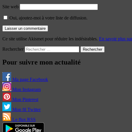
Site web
Oui, ajoutez-moi à votre liste de diffusion.
Ce site utilise Akismet pour réduire les indésirables.
En savoir plus su
Rechercher
Pour suivre mon actualité
Ma page Facebook
Mon Instagram
Mon Pinterest
Mon fil Twitter
Le flux RSS