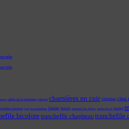
secrète
secrète
charnières en cuir
cinq 
chemise
cahier de la quinzaine
caisson
tagne
m
jaune
listels
moire
grandes marges
incrustations
gris
matériel de reliure
minis-livres
hefile bicolore
tranchefile 
tranchefile chapiteau