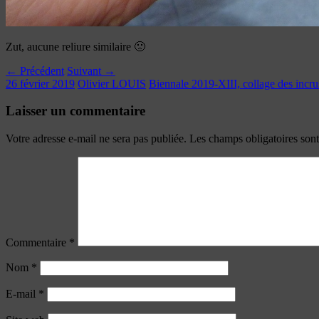
Zut, aucune reliure similaire 🙁
← Précédent
Suivant →
26 février 2019
Olivier LOUIS
Biennale 2019-XIII, collage des incru
Laisser un commentaire
Votre adresse e-mail ne sera pas publiée.
Les champs obligatoires son
Commentaire
*
Nom
*
E-mail
*