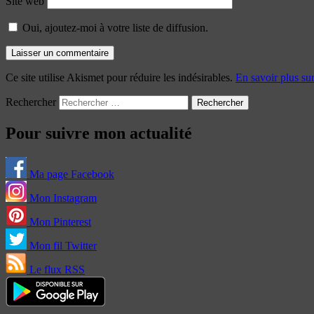
Site web
Oui, ajoutez-moi à votre liste de diffusion.
Ce site utilise Akismet pour réduire les indésirables.
En savoir plus su
Rechercher
Pour suivre mon actualité
Ma page Facebook
Mon Instagram
Mon Pinterest
Mon fil Twitter
Le flux RSS