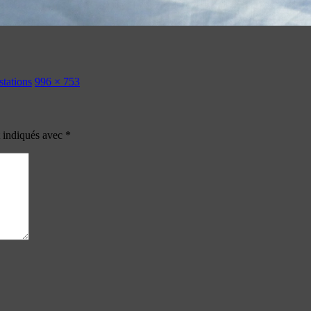
stations
996 × 753
t indiqués avec
*