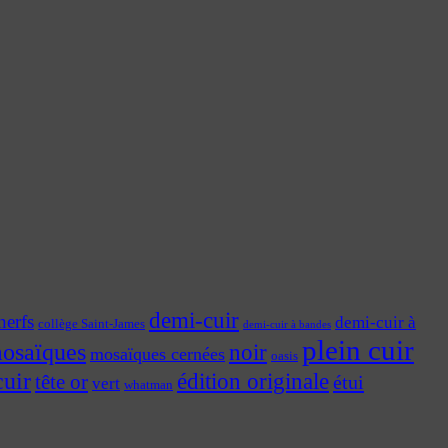
demi-cuir
nerfs
demi-cuir à
collège Saint-James
demi-cuir à bandes
plein cuir
osaïques
noir
mosaïques cernées
oasis
cuir
édition originale
tête or
étui
vert
whatman