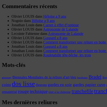
Commentaires récents
Olivier LOUIS
dans
Héloïse a 9 ans
Nognio
dans
Héloïse a 9 ans
Jonathan Louis
dans
Carnet à effet d’optique
Olivier LOUIS
dans
Astronomie de Lalande
Lecointe Fabienne
dans
Astronomie de Lalande
Olivier LOUIS
dans
Gaspard a 8 ans
Olivier LOUIS
dans
Comment transformer une reliure en boite 
Jonathan Louis
dans
Gaspard a 8 ans
Jonathan Louis
dans
Comment transformer une reliure en boite 
Olivier LOUIS
dans
Rouletabille tête-bêche, les trois
Mots-clés
Bradel
Biennales Mondiales de la reliure d'art
bleu
annonay
Bre
bordeaux
dos lisse
coins
gardes papier cuve
gardes en soie
fleurons
tranc
tranchefile
rouge
technique
remastérisé
titre à la chinoise
Mes dernières reliures