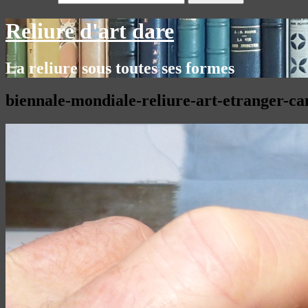
Reliure d'art dare
La reliure sous toutes ses formes
biennale-mondiale-reliure-art-etranger-c