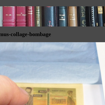
amus-collage-bombage