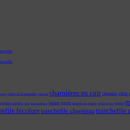
secrète
secrète
charnières en cuir
cinq 
chemise
cahier de la quinzaine
caisson
tagne
m
jaune
listels
moire
grandes marges
incrustations
gris
matériel de reliure
minis-livres
hefile bicolore
tranchefile 
tranchefile chapiteau