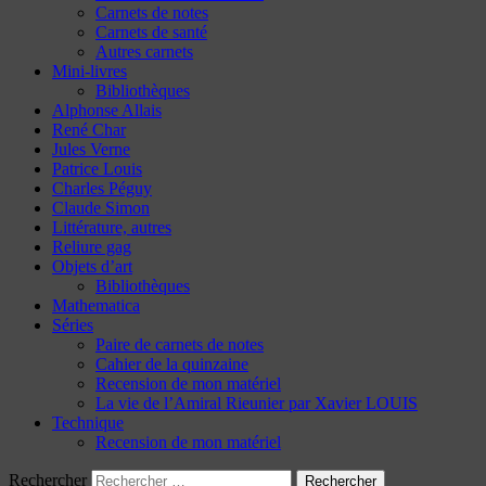
Carnets de notes
Carnets de santé
Autres carnets
Mini-livres
Bibliothèques
Alphonse Allais
René Char
Jules Verne
Patrice Louis
Charles Péguy
Claude Simon
Littérature, autres
Reliure gag
Objets d’art
Bibliothèques
Mathematica
Séries
Paire de carnets de notes
Cahier de la quinzaine
Recension de mon matériel
La vie de l’Amiral Rieunier par Xavier LOUIS
Technique
Recension de mon matériel
Rechercher