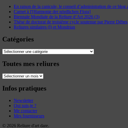
En raison de la canicule, le conseil d’administration de ce blog
Carnet à l'[Harmonie der nördlichen Flora]
Biennale Mondiale de la Reliure d’Art 2026 (3)
Thèse de doctorat de troisième cycle soutenue par Pierre Dèbes
Reliures similaires (I) et Mondrian
Catégories
Catégories
Toutes mes reliures
Toutes
mes
reliures
Infos pratiques
Newsletter
Qui suis-je ?
Me contacter
Mes fournisseurs
© 2026 Reliure d'art dare.