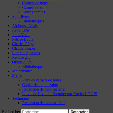
Carnets de notes
Carnets de santé
Autres carnets
Mini-livres
Bibliothèques
Alphonse Allais
René Char
Jules Verne
Patrice Louis
Charles Péguy
Claude Simon
Littérature, autres
Reliure gag
Objets d’art
Bibliothèques
Mathematica
Séries
Paire de carnets de notes
Cahier de la quinzaine
Recension de mon matériel
La vie de l’Amiral Rieunier par Xavier LOUIS
Technique
Recension de mon matériel
Rechercher