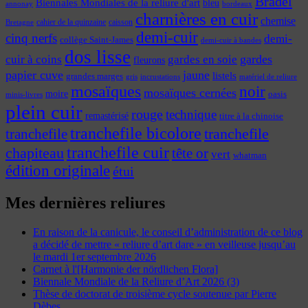
Bradel
Biennales Mondiales de la reliure d'art
bleu
annonay
bordeaux
charnières en cuir
chemise
cahier de la quinzaine
caisson
Bretagne
demi-cuir
cinq nerfs
demi-
collège Saint-James
demi-cuir à bandes
dos lisse
cuir à coins
gardes
gardes en soie
fleurons
papier cuve
jaune
listels
grandes marges
incrustations
gris
matériel de reliure
mosaïques
noir
mosaïques cernées
moire
oasis
minis-livres
plein cuir
rouge
technique
remastérisé
titre à la chinoise
tranchefile bicolore
tranchefile
tranchefile
tranchefile cuir
chapiteau
tête or
vert
whatman
édition originale
étui
Mes dernières reliures
En raison de la canicule, le conseil d’administration de ce blog
a décidé de mettre « reliure d’art dare » en veilleuse jusqu’au
le mardi 1er septembre 2026
Carnet à l'[Harmonie der nördlichen Flora]
Biennale Mondiale de la Reliure d’Art 2026 (3)
Thèse de doctorat de troisième cycle soutenue par Pierre
Dèbes