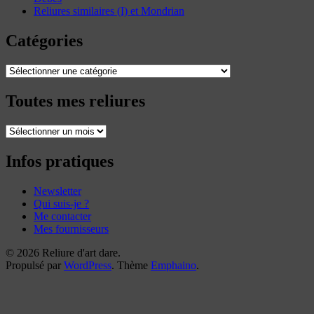
Reliures similaires (I) et Mondrian
Catégories
Catégories
Toutes mes reliures
Toutes
mes
reliures
Infos pratiques
Newsletter
Qui suis-je ?
Me contacter
Mes fournisseurs
© 2026 Reliure d'art dare.
Propulsé par
WordPress
. Thème
Emphaino
.