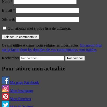
Nom
*
E-mail
*
Site web
Oui, ajoutez-moi à votre liste de diffusion.
Ce site utilise Akismet pour réduire les indésirables.
En savoir plus
sur la façon dont les données de vos commentaires sont traitées
.
Rechercher
Pour suivre mon actualité
Ma page Facebook
Mon Instagram
Mon Pinterest
Mon fil Twitter