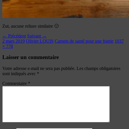
Zut, aucune reliure similaire 🙁
← Précédent
Suivant →
2 mars 2019
Olivier LOUIS
Carnets de santé pour une fratrie
1037
× 778
Laisser un commentaire
Votre adresse e-mail ne sera pas publiée.
Les champs obligatoires
sont indiqués avec
*
Commentaire
*