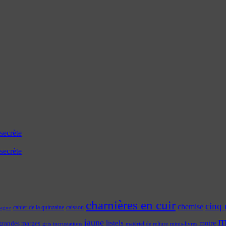
secrète
secrète
charnières en cuir
cinq 
chemise
cahier de la quinzaine
caisson
tagne
m
jaune
listels
moire
grandes marges
incrustations
gris
matériel de reliure
minis-livres