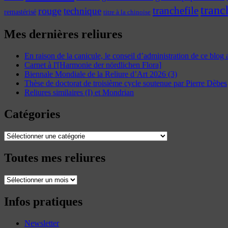
tranc
tranchefile
rouge
technique
remastérisé
titre à la chinoise
Mes dernières reliures
En raison de la canicule, le conseil d’administration de ce blog
Carnet à l'[Harmonie der nördlichen Flora]
Biennale Mondiale de la Reliure d’Art 2026 (3)
Thèse de doctorat de troisième cycle soutenue par Pierre Dèbes
Reliures similaires (I) et Mondrian
Catégories
Catégories
Toutes mes reliures
Toutes
mes
reliures
Infos pratiques
Newsletter