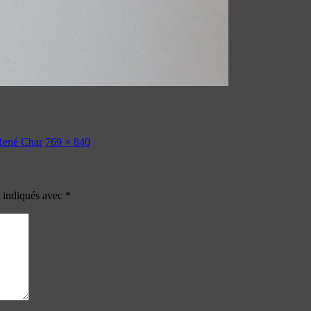
 René Char
769 × 840
t indiqués avec
*