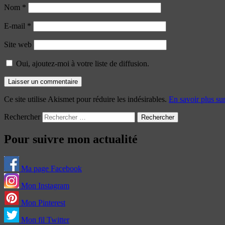
Nom
*
E-mail
*
Site web
Oui, ajoutez-moi à votre liste de diffusion.
Ce site utilise Akismet pour réduire les indésirables.
En savoir plus su
Rechercher
Pour suivre mon actualité
Ma page Facebook
Mon Instagram
Mon Pinterest
Mon fil Twitter