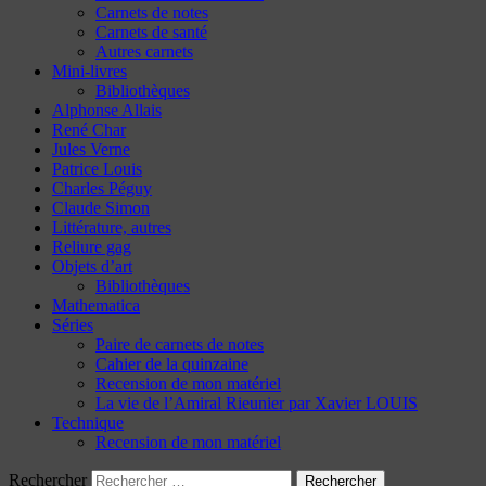
Carnets de notes
Carnets de santé
Autres carnets
Mini-livres
Bibliothèques
Alphonse Allais
René Char
Jules Verne
Patrice Louis
Charles Péguy
Claude Simon
Littérature, autres
Reliure gag
Objets d’art
Bibliothèques
Mathematica
Séries
Paire de carnets de notes
Cahier de la quinzaine
Recension de mon matériel
La vie de l’Amiral Rieunier par Xavier LOUIS
Technique
Recension de mon matériel
Rechercher