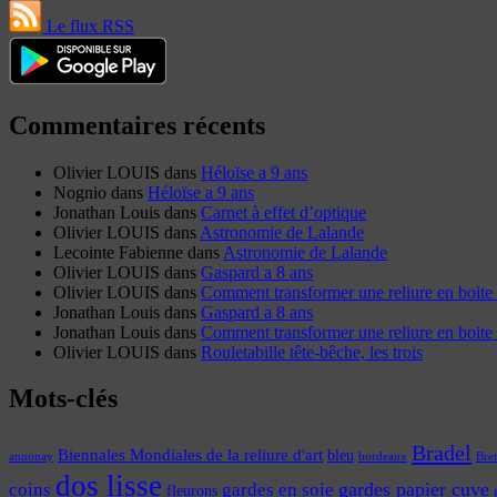
Le flux RSS
Commentaires récents
Olivier LOUIS
dans
Héloïse a 9 ans
Nognio
dans
Héloïse a 9 ans
Jonathan Louis
dans
Carnet à effet d’optique
Olivier LOUIS
dans
Astronomie de Lalande
Lecointe Fabienne
dans
Astronomie de Lalande
Olivier LOUIS
dans
Gaspard a 8 ans
Olivier LOUIS
dans
Comment transformer une reliure en boite 
Jonathan Louis
dans
Gaspard a 8 ans
Jonathan Louis
dans
Comment transformer une reliure en boite 
Olivier LOUIS
dans
Rouletabille tête-bêche, les trois
Mots-clés
Bradel
Biennales Mondiales de la reliure d'art
bleu
annonay
Bre
bordeaux
dos lisse
coins
gardes papier cuve
gardes en soie
fleurons