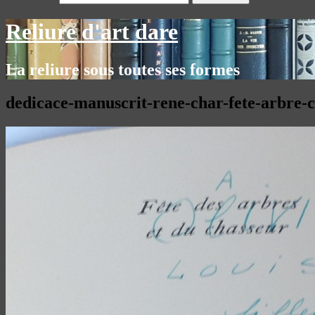
Reliure d'art dare
La reliure sous toutes ses formes
dedicace-manuscrit-rene-char-fete-arbre-c