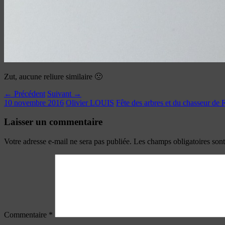
Zut, aucune reliure similaire 🙁
← Précédent
Suivant →
10 novembre 2016
Olivier LOUIS
Fête des arbres et du chasseur de
Laisser un commentaire
Votre adresse e-mail ne sera pas publiée.
Les champs obligatoires son
Commentaire
*