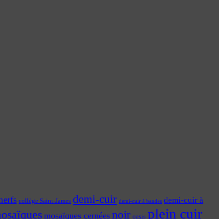
demi-cuir
nerfs
demi-cuir à
collège Saint-James
demi-cuir à bandes
plein cuir
osaïques
noir
mosaïques cernées
oasis